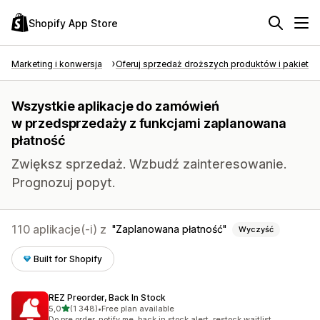
Shopify App Store
Marketing i konwersja
Oferuj sprzedaż droższych produktów i pakietó
Wszystkie aplikacje do zamówień
w przedsprzedaży z funkcjami zaplanowana
płatność
Zwiększ sprzedaż. Wzbudź zainteresowanie.
Prognozuj popyt.
110 aplikacje(-i) z
Zaplanowana płatność
Wyczyść
Built for Shopify
REZ Preorder, Back In Stock
na 5 gwiazdek
5,0
(1 348)
•
Free plan available
Łączna liczba recenzji: 1348
Do pre order, notify me, back in stock alert, restock waitlist