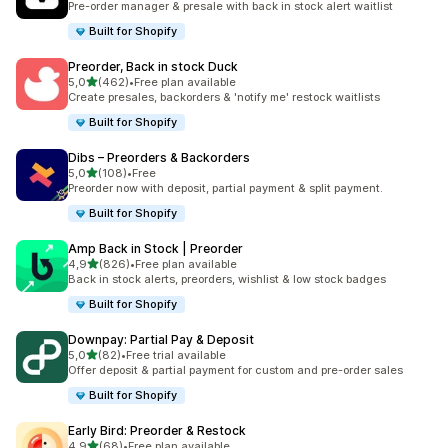
Pre-order manager & presale with back in stock alert waitlist
Built for Shopify
Preorder, Back in stock Duck
na 5 gwiazdek
5,0
(462)
•
Free plan available
Łączna liczba recenzji: 462
Create presales, backorders & 'notify me' restock waitlists
Built for Shopify
Dibs – Preorders & Backorders
na 5 gwiazdek
5,0
(108)
•
Free
Łączna liczba recenzji: 108
Preorder now with deposit, partial payment & split payment.
Built for Shopify
Amp Back in Stock | Preorder
na 5 gwiazdek
4,9
(826)
•
Free plan available
Łączna liczba recenzji: 826
Back in stock alerts, preorders, wishlist & low stock badges
Built for Shopify
Downpay: Partial Pay & Deposit
na 5 gwiazdek
5,0
(82)
•
Free trial available
Łączna liczba recenzji: 82
Offer deposit & partial payment for custom and pre-order sales
Built for Shopify
Early Bird: Preorder & Restock
na 5 gwiazdek
4,9
(68)
•
Free plan available