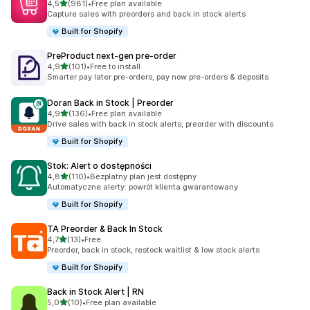
na 5 gwiazdek
4,5
(981)
•
Free plan available
Łączna liczba recenzji: 981
Capture sales with preorders and back in stock alerts
Built for Shopify
PreProduct next‑gen pre‑order
na 5 gwiazdek
4,9
(101)
•
Free to install
Łączna liczba recenzji: 101
Smarter pay later pre-orders, pay now pre-orders & deposits
Doran Back in Stock | Preorder
na 5 gwiazdek
4,9
(136)
•
Free plan available
Łączna liczba recenzji: 136
Drive sales with back in stock alerts, preorder with discounts
Built for Shopify
Stok: Alert o dostępności
na 5 gwiazdek
4,8
(110)
•
Bezpłatny plan jest dostępny
Łączna liczba recenzji: 110
Automatyczne alerty: powrót klienta gwarantowany
Built for Shopify
TA Preorder & Back In Stock
na 5 gwiazdek
4,7
(13)
•
Free
Łączna liczba recenzji: 13
Preorder, back in stock, restock waitlist & low stock alerts
Built for Shopify
Back in Stock Alert | RN
na 5 gwiazdek
5,0
(10)
•
Free plan available
Łączna liczba recenzji: 10