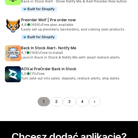
Back in Stock Alert : Show Notify Me & Add Preorder Now button
Built for Shopify
Preorder Wolf | Pre order now
na 5 gwiazdek
4,8
(499)
•
Free plan available
Łączna liczba recenzji: 499
Easily set up preorders, backorders, and coming soon products
Built for Shopify
Back In Stock Alert‑ Notify Me
na 5 gwiazdek
4,7
(199)
•
Free to install
Łączna liczba recenzji: 199
Launch Back in Stock & Notify Me with smart restock alerts
AOV.ai PreOrder Back in Stock
na 5 gwiazdek
5,0
(11)
•
Free
Łączna liczba recenzji: 11
Turn sold-out into sales: deposits, restock alerts, ship dates
1
2
3
4
Chcesz dodać aplikację?