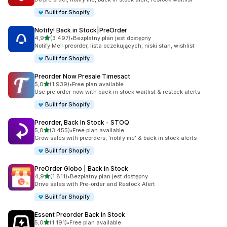
Built for Shopify
Notify! Back in Stock|PreOrder
na 5 gwiazdek
4,9
(3 497)
•
Bezpłatny plan jest dostępny
Łączna liczba recenzji: 3497
Notify Me!: preorder, lista oczekujących, niski stan, wishlist
Built for Shopify
Preorder Now Presale Timesact
na 5 gwiazdek
5,0
(1 939)
•
Free plan available
Łączna liczba recenzji: 1939
Use pre order now with back in stock waitlist & restock alerts
Built for Shopify
Preorder, Back In Stock ‑ STOQ
na 5 gwiazdek
5,0
(3 455)
•
Free plan available
Łączna liczba recenzji: 3455
Grow sales with preorders, 'notify me' & back in stock alerts
Built for Shopify
PreOrder Globo | Back in Stock
na 5 gwiazdek
4,9
(1 811)
•
Bezpłatny plan jest dostępny
Łączna liczba recenzji: 1811
Drive sales with Pre-order and Restock Alert
Built for Shopify
Essent Preorder Back in Stock
na 5 gwiazdek
5,0
(1 191)
•
Free plan available
Łączna liczba recenzji: 1191