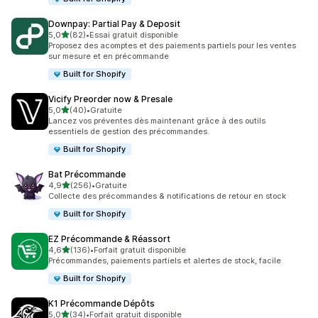
Downpay: Partial Pay & Deposit
étoile(s) sur 5
5,0
(82)
•
Essai gratuit disponible
82 avis au total
Proposez des acomptes et des paiements partiels pour les ventes
sur mesure et en précommande
Built for Shopify
Vicify Preorder now & Presale
étoile(s) sur 5
5,0
(40)
•
Gratuite
40 avis au total
Lancez vos préventes dès maintenant grâce à des outils
essentiels de gestion des précommandes.
Built for Shopify
Bat Précommande
étoile(s) sur 5
4,9
(256)
•
Gratuite
256 avis au total
Collecte des précommandes & notifications de retour en stock
Built for Shopify
EZ Précommande & Réassort
étoile(s) sur 5
4,6
(136)
•
Forfait gratuit disponible
136 avis au total
Précommandes, paiements partiels et alertes de stock, facile
Built for Shopify
K1 Précommande Dépôts
étoile(s) sur 5
5,0
(34)
•
Forfait gratuit disponible