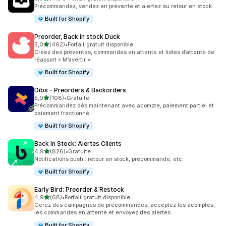
1191 avis au total
Précommandez, vendez en prévente et alertez au retour en stock
Built for Shopify
Preorder, Back in stock Duck
étoile(s) sur 5
5,0
(462)
•
Forfait gratuit disponible
462 avis au total
Créez des préventes, commandes en attente et listes d’attente de
réassort « M’avertir »
Built for Shopify
Dibs – Preorders & Backorders
étoile(s) sur 5
5,0
(108)
•
Gratuite
108 avis au total
Précommandez dès maintenant avec acompte, paiement partiel et
paiement fractionné.
Built for Shopify
Back In Stock: Alertes Clients
étoile(s) sur 5
4,9
(826)
•
Gratuite
826 avis au total
Notifications push : retour en stock, précommande, etc.
Built for Shopify
Early Bird: Preorder & Restock
étoile(s) sur 5
4,9
(68)
•
Forfait gratuit disponible
68 avis au total
Gérez des campagnes de précommandes, acceptez les acomptes,
les commandes en attente et envoyez des alertes
Built for Shopify