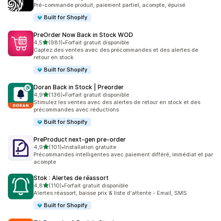
34 avis au total
Pré-commande produit, paiement partiel, acompte, épuisé
Built for Shopify
PreOrder Now Back in Stock WOD
étoile(s) sur 5
4,5
(981)
•
Forfait gratuit disponible
981 avis au total
Captez des ventes avec des précommandes et des alertes de
retour en stock
Built for Shopify
Doran Back in Stock | Preorder
étoile(s) sur 5
4,9
(136)
•
Forfait gratuit disponible
136 avis au total
Stimulez les ventes avec des alertes de retour en stock et des
précommandes avec réductions
Built for Shopify
PreProduct next‑gen pre‑order
étoile(s) sur 5
4,9
(101)
•
Installation gratuite
101 avis au total
Précommandes intelligentes avec paiement différé, immédiat et par
acompte
Stok : Alertes de réassort
étoile(s) sur 5
4,8
(110)
•
Forfait gratuit disponible
110 avis au total
Alertes réassort, baisse prix & liste d'attente - Email, SMS
Built for Shopify