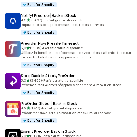
Built for Shopify
Notify! Preorder|Back in Stock
étoile(s) sur 5
4,9
(3 497)
•
Forfait gratuit disponible
3497 avis au total
Rupture de stock, précommande et Listes d'Envies
Built for Shopify
Preorder Now Presale Timesact
étoile(s) sur 5
5,0
(1 939)
•
Forfait gratuit disponible
1939 avis au total
Utilisez la fonction de précommande avec listes d’attente de retour
en stock et alertes de réapprovisionnement.
Built for Shopify
Stoq: Back In Stock, PreOrder
étoile(s) sur 5
5,0
(3 455)
•
Forfait gratuit disponible
3455 avis au total
Prévenez-moi! Alertes réapprovisionnement & retour en stock
Built for Shopify
PreOrder Globo | Back in Stock
étoile(s) sur 5
4,9
(1 811)
•
Forfait gratuit disponible
1811 avis au total
Précommande/Alerte de retour en stock/Pre-order Now
Built for Shopify
Essent Preorder Back in Stock
étoile(s) sur 5
5,0
(1 191)
•
Forfait gratuit disponible