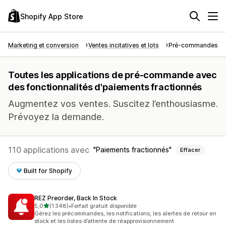
Shopify App Store
Marketing et conversion
Ventes incitatives et lots
Pré-commandes
Toutes les applications de pré-commande avec
des fonctionnalités d'paiements fractionnés
Augmentez vos ventes. Suscitez l’enthousiasme.
Prévoyez la demande.
110 applications avec
Paiements fractionnés
Effacer
Built for Shopify
REZ Preorder, Back In Stock
étoile(s) sur 5
5,0
(1 348)
•
Forfait gratuit disponible
1348 avis au total
Gérez les précommandes, les notifications, les alertes de retour en
stock et les listes d’attente de réapprovisionnement