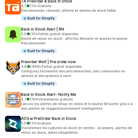
TA Preorder & Back In Stock
étoile(s) sur 5
4,7
(13)
•
Gratuite
13 avis au total
Précommande, réassort, attente et alertes de stock faible
Built for Shopify
Back in Stock Alert | RN
étoile(s) sur 5
5,0
(10)
•
Forfait gratuit disponible
10 avis au total
Alerte de retour en stock : affichez M’avertir et ajoutez le bouton
Précommander
Built for Shopify
Preorder Wolf | Pre order now
étoile(s) sur 5
4,8
(499)
•
Forfait gratuit disponible
499 avis au total
Configurez facilement des précommandes, des commandes en
attente et des produits à venir
Built for Shopify
Back In Stock Alert‑ Notify Me
étoile(s) sur 5
4,7
(199)
•
Installation gratuite
199 avis au total
Lancez les alertes de retour en stock et le bouton M'avertir grâce à
des alertes de réapprovisionnement intelligentes
AOV.ai PreOrder Back in Stock
étoile(s) sur 5
5,0
(11)
•
Gratuite
11 avis au total
Transformez les ruptures de stock en ventes : acomptes, alertes de
retour en stock, dates d’expédition