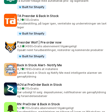
Få kunder tilbage med automatisk pris- og lageralarm
Built for Shopify
TA Preorder & Back In Stock
ud af 5 stjerner
4,7
(13)
•
Gratis
13 anmeldelser i alt
Forudbestilling, på lager igen, venteliste og underretninger om lavt
lager
Built for Shopify
Preorder Wolf | Pre order now
ud af 5 stjerner
4,8
(499)
•
Gratis abonnement tilgængeligt
499 anmeldelser i alt
Opsæt nemt forudbestillinger, restordrer og kommende produkter
Built for Shopify
Back In Stock Alert‑ Notify Me
ud af 5 stjerner
4,7
(199)
•
Gratis at installere
199 anmeldelser i alt
Lancer Back in Stock og Notify Me med intelligente alarmer om
genopfyldning
AOV.ai PreOrder Back in Stock
ud af 5 stjerner
5,0
(11)
•
Gratis
11 anmeldelser i alt
Gør udsolgt til salg: depositummer, notifikationer om genopfyldning
og forsendelsesdatoer
RN: PreOrder & Back in Stock
ud af 5 stjerner
5,0
(10)
•
Gratis abonnement tilgængeligt
10 anmeldelser i alt
Forudbestilling, meddelelser om tilbage på lager og WhatsApp- og