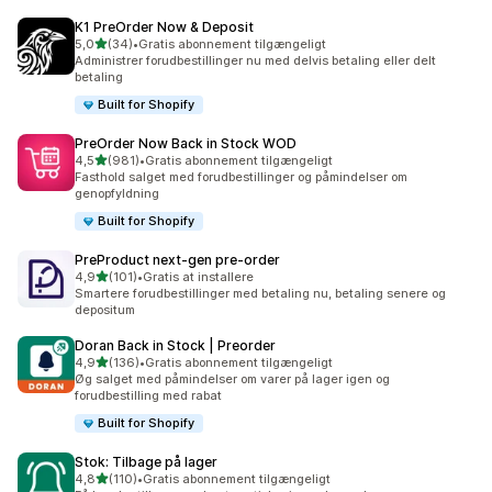
K1 PreOrder Now & Deposit
ud af 5 stjerner
5,0
(34)
•
Gratis abonnement tilgængeligt
34 anmeldelser i alt
Administrer forudbestillinger nu med delvis betaling eller delt
betaling
Built for Shopify
PreOrder Now Back in Stock WOD
ud af 5 stjerner
4,5
(981)
•
Gratis abonnement tilgængeligt
981 anmeldelser i alt
Fasthold salget med forudbestillinger og påmindelser om
genopfyldning
Built for Shopify
PreProduct next‑gen pre‑order
ud af 5 stjerner
4,9
(101)
•
Gratis at installere
101 anmeldelser i alt
Smartere forudbestillinger med betaling nu, betaling senere og
depositum
Doran Back in Stock | Preorder
ud af 5 stjerner
4,9
(136)
•
Gratis abonnement tilgængeligt
136 anmeldelser i alt
Øg salget med påmindelser om varer på lager igen og
forudbestilling med rabat
Built for Shopify
Stok: Tilbage på lager
ud af 5 stjerner
4,8
(110)
•
Gratis abonnement tilgængeligt
110 anmeldelser i alt