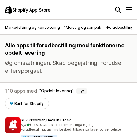
Shopify App Store
Markedsføring og konvertering
Mersalg og sampak
Forudbestillinger
Alle apps til forudbestilling med funktionerne
opdelt levering
Øg omsætningen. Skab begejstring. Forudse
efterspørgsel.
110 apps med
Opdelt levering
Ryd
Built for Shopify
REZ Preorder, Back In Stock
ud af 5 stjerner
5,0
(1.357)
•
Gratis abonnement tilgængeligt
1357 anmeldelser i alt
Forudbestilling, giv mig besked, tilbage på lager og venteliste