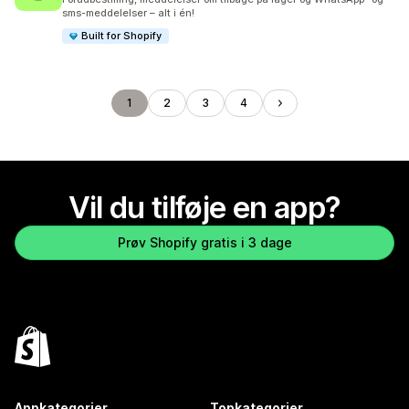
sms-meddelelser – alt i én!
Built for Shopify
1
2
3
4
Vil du tilføje en app?
Prøv Shopify gratis i 3 dage
Appkategorier
Topkategorier