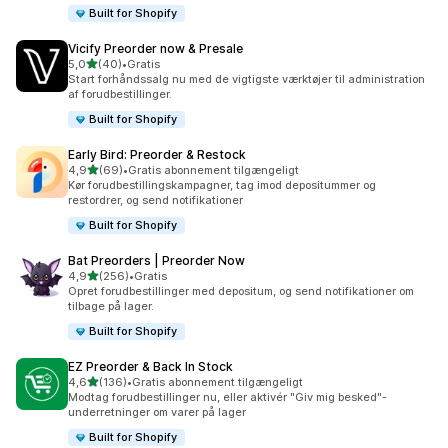
Built for Shopify
Vicify Preorder now & Presale
ud af 5 stjerner
5,0
(40)
•
Gratis
40 anmeldelser i alt
Start forhåndssalg nu med de vigtigste værktøjer til administration
af forudbestillinger.
Built for Shopify
Early Bird: Preorder & Restock
ud af 5 stjerner
4,9
(69)
•
Gratis abonnement tilgængeligt
69 anmeldelser i alt
Kør forudbestillingskampagner, tag imod depositummer og
restordrer, og send notifikationer
Built for Shopify
Bat Preorders | Preorder Now
ud af 5 stjerner
4,9
(256)
•
Gratis
256 anmeldelser i alt
Opret forudbestillinger med depositum, og send notifikationer om
tilbage på lager.
Built for Shopify
EZ Preorder & Back In Stock
ud af 5 stjerner
4,6
(136)
•
Gratis abonnement tilgængeligt
136 anmeldelser i alt
Modtag forudbestillinger nu, eller aktivér "Giv mig besked"-
underretninger om varer på lager
Built for Shopify