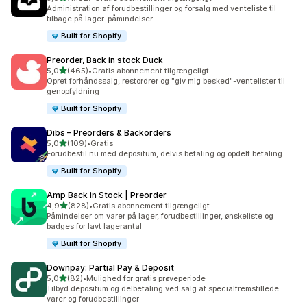
1192 anmeldelser i alt
Administration af forudbestillinger og forsalg med venteliste til
tilbage på lager-påmindelser
Built for Shopify
Preorder, Back in stock Duck
ud af 5 stjerner
5,0
(465)
•
Gratis abonnement tilgængeligt
465 anmeldelser i alt
Opret forhåndssalg, restordrer og "giv mig besked"-ventelister til
genopfyldning
Built for Shopify
Dibs – Preorders & Backorders
ud af 5 stjerner
5,0
(109)
•
Gratis
109 anmeldelser i alt
Forudbestil nu med depositum, delvis betaling og opdelt betaling.
Built for Shopify
Amp Back in Stock | Preorder
ud af 5 stjerner
4,9
(828)
•
Gratis abonnement tilgængeligt
828 anmeldelser i alt
Påmindelser om varer på lager, forudbestillinger, ønskeliste og
badges for lavt lagerantal
Built for Shopify
Downpay: Partial Pay & Deposit
ud af 5 stjerner
5,0
(82)
•
Mulighed for gratis prøveperiode
82 anmeldelser i alt
Tilbyd depositum og delbetaling ved salg af specialfremstillede
varer og forudbestillinger