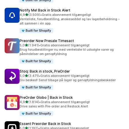
Built for Shopify
Notify Me! Back in Stock Alert
ud af 5 stjerner
4,9
(3.509)
•
Gratis abonnement tilgængeligt
3509 anmeldelser i alt
Venteliste, forudbestilling, ønskeseddel og lav lagerbeholdning –
alt sammen i én app.
Built for Shopify
Preorder Now Presale Timesact
ud af 5 stjerner
5,0
(1.941)
•
Gratis abonnement tilgængeligt
1941 anmeldelser i alt
Brug forudbestillinger nu med venteliste til udsolgte varer og
påmindelser om genopfyldning
Built for Shopify
Stoq: Back in stock, PreOrder
ud af 5 stjerner
5,0
(3.471)
•
Gratis abonnement tilgængeligt
3471 anmeldelser i alt
Giv besked! Send tilbage på lager og genopfyldningsbeskeder
Built for Shopify
PreOrder Globo | Back in Stock
ud af 5 stjerner
4,9
(1.814)
•
Gratis abonnement tilgængeligt
1814 anmeldelser i alt
Drive sales with Pre-order and Restock Alert
Built for Shopify
Essent Preorder Back in Stock
ud af 5 stjerner
5,0
(1.192)
•
Gratis abonnement tilgængeligt