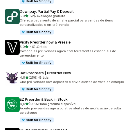
Built for Shopify
Downpay: Partial Pay & Deposit
de 5 estrelas
5,0
(82)
•
Avaliação gratuita
82 avaliações ao todo
Ofereça pagamento de sinal e parcial para vendas de itens
personalizados e em pré-venda
Built for Shopify
Vicify Preorder now & Presale
de 5 estrelas
5,0
(40)
•
Grátis
40 avaliações ao todo
Comece as pré-vendas agora com ferramentas essenciais de
gerenciamento.
Built for Shopify
Bat Preorders | Preorder Now
de 5 estrelas
4,9
(256)
•
Grátis
256 avaliações ao todo
Crie pré-vendas com depósitos e envie alertas de volta ao estoque.
Built for Shopify
EZ Preorder & Back In Stock
de 5 estrelas
4,6
(136)
•
Plano gratuito disponível
136 avaliações ao todo
Aceite pré-vendas agora ou ative alertas de notificação de volta
ao estoque
Built for Shopify