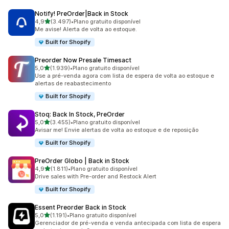
Notify! PreOrder|Back in Stock
de 5 estrelas
4,9
(3.497)
•
Plano gratuito disponível
3497 avaliações ao todo
Me avise! Alerta de volta ao estoque.
Built for Shopify
Preorder Now Presale Timesact
de 5 estrelas
5,0
(1.939)
•
Plano gratuito disponível
1939 avaliações ao todo
Use a pré-venda agora com lista de espera de volta ao estoque e
alertas de reabastecimento
Built for Shopify
Stoq: Back In Stock, PreOrder
de 5 estrelas
5,0
(3.455)
•
Plano gratuito disponível
3455 avaliações ao todo
Avisar me! Envie alertas de volta ao estoque e de reposição
Built for Shopify
PreOrder Globo | Back in Stock
de 5 estrelas
4,9
(1.811)
•
Plano gratuito disponível
1811 avaliações ao todo
Drive sales with Pre-order and Restock Alert
Built for Shopify
Essent Preorder Back in Stock
de 5 estrelas
5,0
(1.191)
•
Plano gratuito disponível
1191 avaliações ao todo
Gerenciador de pré-venda e venda antecipada com lista de espera