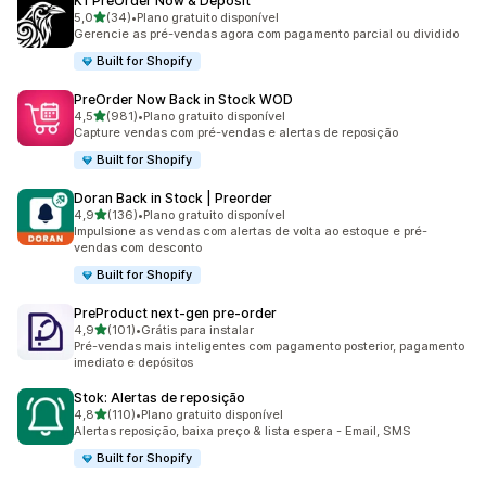
K1 PreOrder Now & Deposit
de 5 estrelas
5,0
(34)
•
Plano gratuito disponível
34 avaliações ao todo
Gerencie as pré-vendas agora com pagamento parcial ou dividido
Built for Shopify
PreOrder Now Back in Stock WOD
de 5 estrelas
4,5
(981)
•
Plano gratuito disponível
981 avaliações ao todo
Capture vendas com pré-vendas e alertas de reposição
Built for Shopify
Doran Back in Stock | Preorder
de 5 estrelas
4,9
(136)
•
Plano gratuito disponível
136 avaliações ao todo
Impulsione as vendas com alertas de volta ao estoque e pré-
vendas com desconto
Built for Shopify
PreProduct next‑gen pre‑order
de 5 estrelas
4,9
(101)
•
Grátis para instalar
101 avaliações ao todo
Pré-vendas mais inteligentes com pagamento posterior, pagamento
imediato e depósitos
Stok: Alertas de reposição
de 5 estrelas
4,8
(110)
•
Plano gratuito disponível
110 avaliações ao todo
Alertas reposição, baixa preço & lista espera - Email, SMS
Built for Shopify