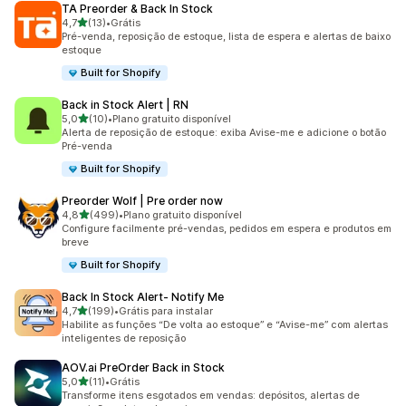
TA Preorder & Back In Stock
de 5 estrelas
4,7
(13)
•
Grátis
13 avaliações ao todo
Pré-venda, reposição de estoque, lista de espera e alertas de baixo
estoque
Built for Shopify
Back in Stock Alert | RN
de 5 estrelas
5,0
(10)
•
Plano gratuito disponível
10 avaliações ao todo
Alerta de reposição de estoque: exiba Avise-me e adicione o botão
Pré-venda
Built for Shopify
Preorder Wolf | Pre order now
de 5 estrelas
4,8
(499)
•
Plano gratuito disponível
499 avaliações ao todo
Configure facilmente pré-vendas, pedidos em espera e produtos em
breve
Built for Shopify
Back In Stock Alert‑ Notify Me
de 5 estrelas
4,7
(199)
•
Grátis para instalar
199 avaliações ao todo
Habilite as funções “De volta ao estoque” e “Avise-me” com alertas
inteligentes de reposição
AOV.ai PreOrder Back in Stock
de 5 estrelas
5,0
(11)
•
Grátis
11 avaliações ao todo
Transforme itens esgotados em vendas: depósitos, alertas de