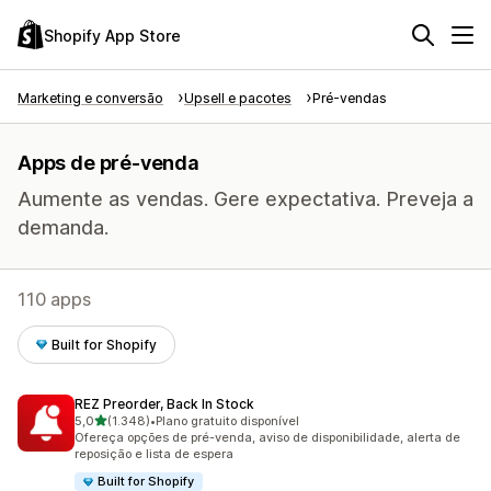
Shopify App Store
Marketing e conversão
Upsell e pacotes
Pré-vendas
Apps de pré-venda
Aumente as vendas. Gere expectativa. Preveja a
demanda.
110 apps
Built for Shopify
REZ Preorder, Back In Stock
de 5 estrelas
5,0
(1.348)
•
Plano gratuito disponível
1348 avaliações ao todo
Ofereça opções de pré-venda, aviso de disponibilidade, alerta de
reposição e lista de espera
Built for Shopify