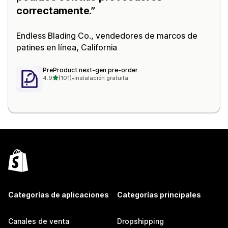
correctamente.
Endless Blading Co.
, vendedores de marcos de
patines en línea, California
PreProduct next‑gen pre‑order
de 5 estrellas
4.9
(101)
•
Instalación gratuita
101 reseñas en total
Categorías de aplicaciones
Categorías principales
Canales de venta
Dropshipping