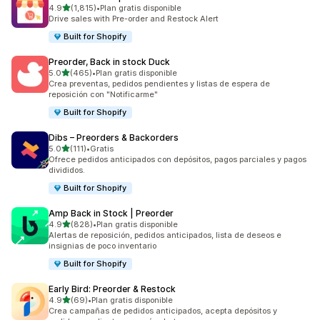
de 5 estrellas
4.9
(1,815)
•
Plan gratis disponible
1815 reseñas en total
Drive sales with Pre-order and Restock Alert
Built for Shopify
Preorder, Back in stock Duck
de 5 estrellas
5.0
(465)
•
Plan gratis disponible
465 reseñas en total
Crea preventas, pedidos pendientes y listas de espera de
reposición con "Notificarme"
Built for Shopify
Dibs – Preorders & Backorders
de 5 estrellas
5.0
(111)
•
Gratis
111 reseñas en total
Ofrece pedidos anticipados con depósitos, pagos parciales y pagos
divididos.
Built for Shopify
Amp Back in Stock | Preorder
de 5 estrellas
4.9
(828)
•
Plan gratis disponible
828 reseñas en total
Alertas de reposición, pedidos anticipados, lista de deseos e
insignias de poco inventario
Built for Shopify
Early Bird: Preorder & Restock
de 5 estrellas
4.9
(69)
•
Plan gratis disponible
69 reseñas en total
Crea campañas de pedidos anticipados, acepta depósitos y