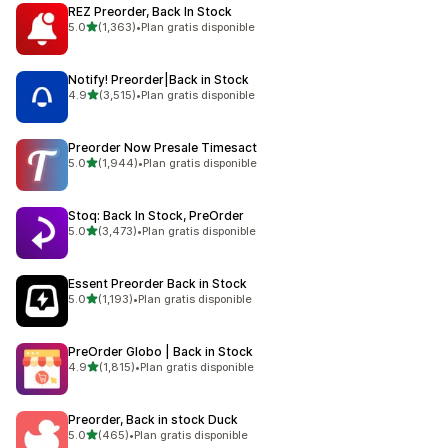
REZ Preorder, Back In Stock
de 5 estrellas
5.0
(1,363)
•
Plan gratis disponible
1363 reseñas en total
Notify! Preorder|Back in Stock
de 5 estrellas
4.9
(3,515)
•
Plan gratis disponible
3515 reseñas en total
Preorder Now Presale Timesact
de 5 estrellas
5.0
(1,944)
•
Plan gratis disponible
1944 reseñas en total
Stoq: Back In Stock, PreOrder
de 5 estrellas
5.0
(3,473)
•
Plan gratis disponible
3473 reseñas en total
Essent Preorder Back in Stock
de 5 estrellas
5.0
(1,193)
•
Plan gratis disponible
1193 reseñas en total
PreOrder Globo | Back in Stock
de 5 estrellas
4.9
(1,815)
•
Plan gratis disponible
1815 reseñas en total
Preorder, Back in stock Duck
de 5 estrellas
5.0
(465)
•
Plan gratis disponible
465 reseñas en total