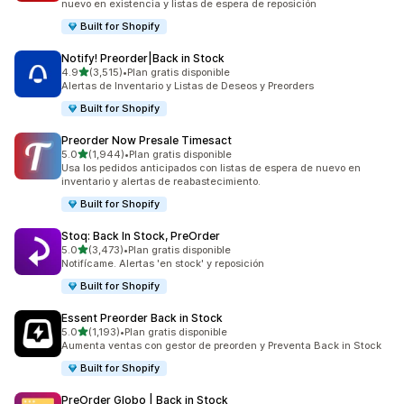
nuevo en existencia y listas de espera de reposición
Built for Shopify
Notify! Preorder|Back in Stock
de 5 estrellas
4.9
(3,515)
•
Plan gratis disponible
3515 reseñas en total
Alertas de Inventario y Listas de Deseos y Preorders
Built for Shopify
Preorder Now Presale Timesact
de 5 estrellas
5.0
(1,944)
•
Plan gratis disponible
1944 reseñas en total
Usa los pedidos anticipados con listas de espera de nuevo en
inventario y alertas de reabastecimiento.
Built for Shopify
Stoq: Back In Stock, PreOrder
de 5 estrellas
5.0
(3,473)
•
Plan gratis disponible
3473 reseñas en total
Notifícame. Alertas 'en stock' y reposición
Built for Shopify
Essent Preorder Back in Stock
de 5 estrellas
5.0
(1,193)
•
Plan gratis disponible
1193 reseñas en total
Aumenta ventas con gestor de preorden y Preventa Back in Stock
Built for Shopify
PreOrder Globo | Back in Stock