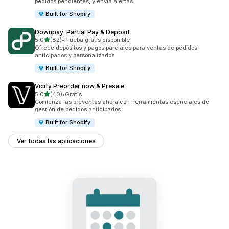
pedidos pendientes, y envía alertas.
Built for Shopify
Downpay: Partial Pay & Deposit
de 5 estrellas
5.0
(82)
•
Prueba gratis disponible
82 reseñas en total
Ofrece depósitos y pagos parciales para ventas de pedidos
anticipados y personalizados
Built for Shopify
Vicify Preorder now & Presale
de 5 estrellas
5.0
(40)
•
Gratis
40 reseñas en total
Comienza las preventas ahora con herramientas esenciales de
gestión de pedidos anticipados.
Built for Shopify
Ver todas las aplicaciones