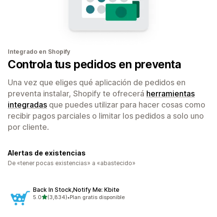
Integrado en Shopify
Controla tus pedidos en preventa
Una vez que eliges qué aplicación de pedidos en
preventa instalar, Shopify te ofrecerá
herramientas
integradas
que puedes utilizar para hacer cosas como
recibir pagos parciales o limitar los pedidos a solo uno
por cliente.
Alertas de existencias
De «tener pocas existencias» a «abastecido»
Back In Stock,Notify Me: Kbite
de 5 estrellas
5.0
(3,834)
•
Plan gratis disponible
3834 reseñas en total