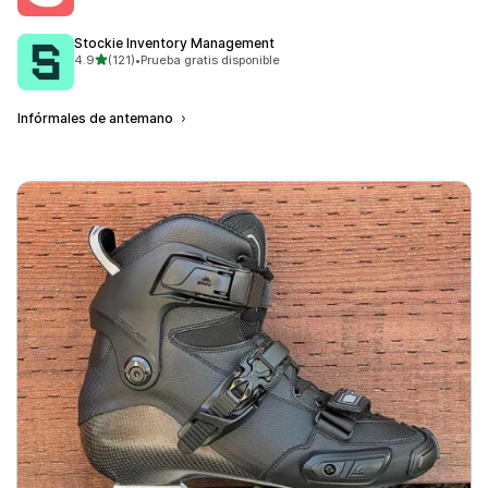
Stockie Inventory Management
de 5 estrellas
4.9
(121)
•
Prueba gratis disponible
121 reseñas en total
Infórmales de antemano