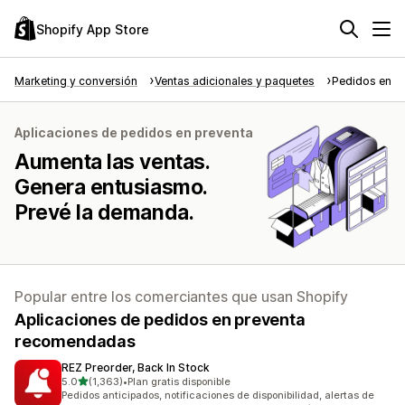
Shopify App Store
Marketing y conversión
Ventas adicionales y paquetes
Pedidos en p
Aplicaciones de pedidos en preventa
Aumenta las ventas.
Genera entusiasmo.
Prevé la demanda.
Popular entre los comerciantes que usan Shopify
Aplicaciones de pedidos en preventa
recomendadas
REZ Preorder, Back In Stock
de 5 estrellas
5.0
(1,363)
•
Plan gratis disponible
1363 reseñas en total
Pedidos anticipados, notificaciones de disponibilidad, alertas de