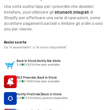
Una volta scelta l’app per i preordini che desideri
installare, puoi utilizzare gli
strumenti integrati
di
Shopify per effettuare una serie di operazioni, come
accettare pagamenti parziali o limitare gli ordini a solo
uno per cliente.
Avvisi scorte
Da “in esaurimento” a “di nuovo disponibile”.
Back In Stock,Notify Me: Kbite
stelle su 5
5,0
(3.831)
•
Free plan available
3831 recensioni totali
REZ Preorder, Back In Stock
stelle su 5
5,0
(1.359)
•
Free plan available
1359 recensioni totali
Notify! PreOrder|Back in Stock
stelle su 5
4,9
(3.513)
•
Piano gratuito disponibile
3513 recensioni totali