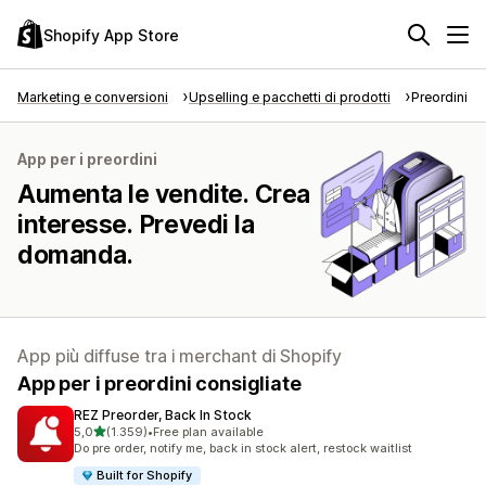
Shopify App Store
Marketing e conversioni
Upselling e pacchetti di prodotti
Preordini
App per i preordini
Aumenta le vendite. Crea
interesse. Prevedi la
domanda.
App più diffuse tra i merchant di Shopify
App per i preordini consigliate
REZ Preorder, Back In Stock
stelle su 5
5,0
(1.359)
•
Free plan available
1359 recensioni totali
Do pre order, notify me, back in stock alert, restock waitlist
Built for Shopify