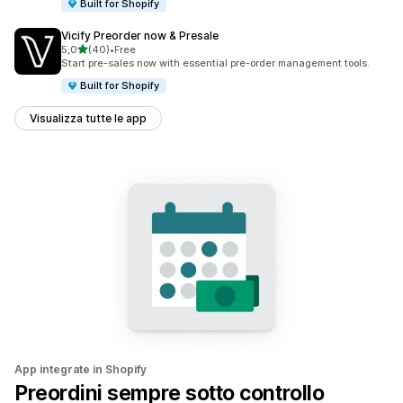
Built for Shopify
Vicify Preorder now & Presale
stelle su 5
5,0
(40)
•
Free
40 recensioni totali
Start pre-sales now with essential pre-order management tools.
Built for Shopify
Visualizza tutte le app
App integrate in Shopify
Preordini sempre sotto controllo