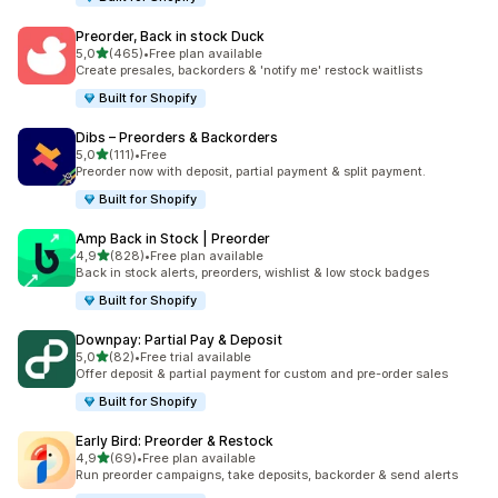
Preorder, Back in stock Duck
stelle su 5
5,0
(465)
•
Free plan available
465 recensioni totali
Create presales, backorders & 'notify me' restock waitlists
Built for Shopify
Dibs – Preorders & Backorders
stelle su 5
5,0
(111)
•
Free
111 recensioni totali
Preorder now with deposit, partial payment & split payment.
Built for Shopify
Amp Back in Stock | Preorder
stelle su 5
4,9
(828)
•
Free plan available
828 recensioni totali
Back in stock alerts, preorders, wishlist & low stock badges
Built for Shopify
Downpay: Partial Pay & Deposit
stelle su 5
5,0
(82)
•
Free trial available
82 recensioni totali
Offer deposit & partial payment for custom and pre-order sales
Built for Shopify
Early Bird: Preorder & Restock
stelle su 5
4,9
(69)
•
Free plan available
69 recensioni totali
Run preorder campaigns, take deposits, backorder & send alerts