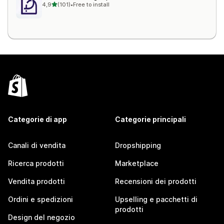
stelle su 5
4,9
(101)
•
Free to install
101 recensioni totali
Categorie di app
Categorie principali
Canali di vendita
Dropshipping
Ricerca prodotti
Marketplace
Vendita prodotti
Recensioni dei prodotti
Ordini e spedizioni
Upselling e pacchetti di
prodotti
Design del negozio