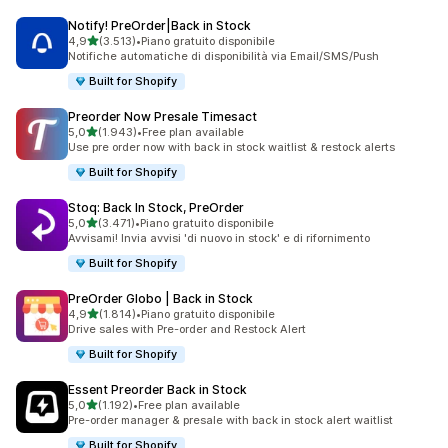
Notify! PreOrder|Back in Stock
stelle su 5
4,9
(3.513)
•
Piano gratuito disponibile
3513 recensioni totali
Notifiche automatiche di disponibilità via Email/SMS/Push
Built for Shopify
Preorder Now Presale Timesact
stelle su 5
5,0
(1.943)
•
Free plan available
1943 recensioni totali
Use pre order now with back in stock waitlist & restock alerts
Built for Shopify
Stoq: Back In Stock, PreOrder
stelle su 5
5,0
(3.471)
•
Piano gratuito disponibile
3471 recensioni totali
Avvisami! Invia avvisi 'di nuovo in stock' e di rifornimento
Built for Shopify
PreOrder Globo | Back in Stock
stelle su 5
4,9
(1.814)
•
Piano gratuito disponibile
1814 recensioni totali
Drive sales with Pre-order and Restock Alert
Built for Shopify
Essent Preorder Back in Stock
stelle su 5
5,0
(1.192)
•
Free plan available
1192 recensioni totali
Pre-order manager & presale with back in stock alert waitlist
Built for Shopify