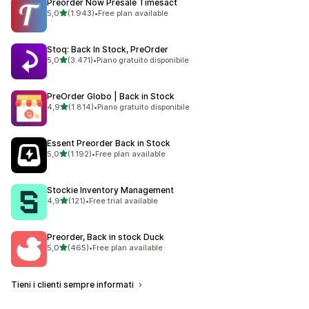
Preorder Now Presale Timesact
stelle su 5
5,0
(1.943)
•
Free plan available
1943 recensioni totali
Stoq: Back In Stock, PreOrder
stelle su 5
5,0
(3.471)
•
Piano gratuito disponibile
3471 recensioni totali
PreOrder Globo | Back in Stock
stelle su 5
4,9
(1.814)
•
Piano gratuito disponibile
1814 recensioni totali
Essent Preorder Back in Stock
stelle su 5
5,0
(1.192)
•
Free plan available
1192 recensioni totali
Stockie Inventory Management
stelle su 5
4,9
(121)
•
Free trial available
121 recensioni totali
Preorder, Back in stock Duck
stelle su 5
5,0
(465)
•
Free plan available
465 recensioni totali
Tieni i clienti sempre informati