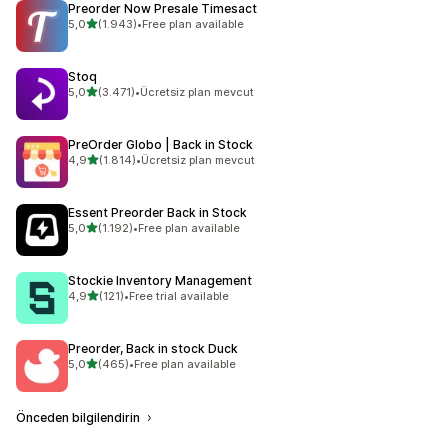
Preorder Now Presale Timesact
5 yıldız üzerinden
5,0
(1.943)
•
Free plan available
toplam 1943 değerlendirme
Stoq
5 yıldız üzerinden
5,0
(3.471)
•
Ücretsiz plan mevcut
toplam 3471 değerlendirme
PreOrder Globo | Back in Stock
5 yıldız üzerinden
4,9
(1.814)
•
Ücretsiz plan mevcut
toplam 1814 değerlendirme
Essent Preorder Back in Stock
5 yıldız üzerinden
5,0
(1.192)
•
Free plan available
toplam 1192 değerlendirme
Stockie Inventory Management
5 yıldız üzerinden
4,9
(121)
•
Free trial available
toplam 121 değerlendirme
Preorder, Back in stock Duck
5 yıldız üzerinden
5,0
(465)
•
Free plan available
toplam 465 değerlendirme
Önceden bilgilendirin