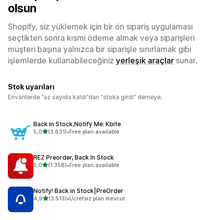
olsun
Shopify, siz yüklemek için bir ön sipariş uygulaması
seçtikten sonra kısmi ödeme almak veya siparişleri
müşteri başına yalnızca bir siparişle sınırlamak gibi
işlemlerde kullanabileceğiniz
yerleşik araçlar
sunar.
Stok uyarıları
Envanterde “az sayıda kaldı”dan “stoka girdi” demeye.
Back In Stock,Notify Me: Kbite
5 yıldız üzerinden
5,0
(3.831)
•
Free plan available
toplam 3831 değerlendirme
REZ Preorder, Back In Stock
5 yıldız üzerinden
5,0
(1.358)
•
Free plan available
toplam 1358 değerlendirme
Notify! Back in Stock|PreOrder
5 yıldız üzerinden
4,9
(3.513)
•
Ücretsiz plan mevcut
toplam 3513 değerlendirme