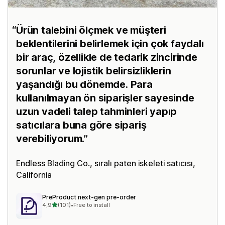
Ürün talebini ölçmek ve müşteri
beklentilerini belirlemek için çok faydalı
bir araç, özellikle de tedarik zincirinde
sorunlar ve lojistik belirsizliklerin
yaşandığı bu dönemde. Para
kullanılmayan ön siparişler sayesinde
uzun vadeli talep tahminleri yapıp
satıcılara buna göre sipariş
verebiliyorum.
Endless Blading Co.
, sıralı paten iskeleti satıcısı,
California
PreProduct next‑gen pre‑order
5 yıldız üzerinden
4,9
(101)
•
Free to install
toplam 101 değerlendirme