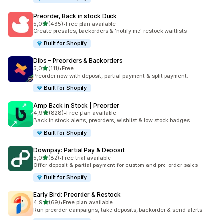
Preorder, Back in stock Duck
5 yıldız üzerinden
5,0
(465)
•
Free plan available
toplam 465 değerlendirme
Create presales, backorders & 'notify me' restock waitlists
Built for Shopify
Dibs – Preorders & Backorders
5 yıldız üzerinden
5,0
(111)
•
Free
toplam 111 değerlendirme
Preorder now with deposit, partial payment & split payment.
Built for Shopify
Amp Back in Stock | Preorder
5 yıldız üzerinden
4,9
(828)
•
Free plan available
toplam 828 değerlendirme
Back in stock alerts, preorders, wishlist & low stock badges
Built for Shopify
Downpay: Partial Pay & Deposit
5 yıldız üzerinden
5,0
(82)
•
Free trial available
toplam 82 değerlendirme
Offer deposit & partial payment for custom and pre-order sales
Built for Shopify
Early Bird: Preorder & Restock
5 yıldız üzerinden
4,9
(69)
•
Free plan available
toplam 69 değerlendirme
Run preorder campaigns, take deposits, backorder & send alerts