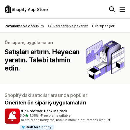
Shopify App Store
Pazarlama ve dönüşüm
Yukarı satış ve paketler
Ön siparişler
Ön sipariş uygulamaları
Satışları artırın. Heyecan
yaratın. Talebi tahmin
edin.
Shopify’daki satıcılar arasında popüler
Önerilen ön sipariş uygulamaları
REZ Preorder, Back In Stock
5 yıldız üzerinden
5,0
(1.358)
•
Free plan available
toplam 1358 değerlendirme
Do pre order, notify me, back in stock alert, restock waitlist
Built for Shopify