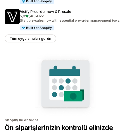
Built for Shopify
Vicify Preorder now & Presale
5 yıldız üzerinden
5,0
(40)
•
Free
toplam 40 değerlendirme
Start pre-sales now with essential pre-order management tools.
Built for Shopify
Tüm uygulamaları görün
Shopify ile entegre
Ön siparişlerinizin kontrolü elinizde