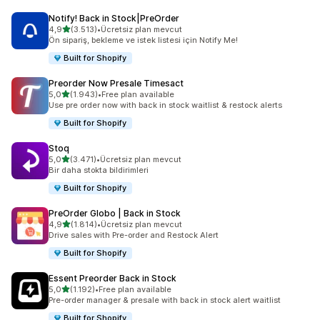
Notify! Back in Stock|PreOrder
5 yıldız üzerinden
4,9
(3.513)
•
Ücretsiz plan mevcut
toplam 3513 değerlendirme
Ön sipariş, bekleme ve istek listesi için Notify Me!
Built for Shopify
Preorder Now Presale Timesact
5 yıldız üzerinden
5,0
(1.943)
•
Free plan available
toplam 1943 değerlendirme
Use pre order now with back in stock waitlist & restock alerts
Built for Shopify
Stoq
5 yıldız üzerinden
5,0
(3.471)
•
Ücretsiz plan mevcut
toplam 3471 değerlendirme
Bir daha stokta bildirimleri
Built for Shopify
PreOrder Globo | Back in Stock
5 yıldız üzerinden
4,9
(1.814)
•
Ücretsiz plan mevcut
toplam 1814 değerlendirme
Drive sales with Pre-order and Restock Alert
Built for Shopify
Essent Preorder Back in Stock
5 yıldız üzerinden
5,0
(1.192)
•
Free plan available
toplam 1192 değerlendirme
Pre-order manager & presale with back in stock alert waitlist
Built for Shopify