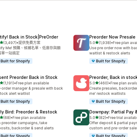
tify! Back in Stock|PreOrder
Preorder Now Presale
滿分 5 顆星
滿分 5 顆星
(3,497)
•
提供免費方案
5.0
(1,938)
•
Free plan ava
 3497 則評價
共有 1938 則評價
tify Me! 預購、候補名單、低庫存與願
Use pre order now with bac
清單一站搞定
waitlist & restock alerts
Built for Shopify
Built for Shopify
sent Preorder Back in Stock
Preorder, Back in stoc
滿分 5 顆星
滿分 5 顆星
(1,191)
•
Free plan available
5.0
(460)
•
Free plan avail
 1191 則評價
共有 460 則評價
-order manager & presale with back
Create presales, backorder
stock alert waitlist
me' restock waitlists
Built for Shopify
Built for Shopify
rly Bird: Preorder & Restock
Downpay: Partial Pay 
滿分 5 顆星
滿分 5 顆星
(68)
•
Free plan available
5.0
(82)
•
Free trial availab
 68 則評價
共有 82 則評價
 preorder campaigns, take
Offer deposit & partial pay
osits, backorder & send alerts
custom and pre-order sale
Built for Shopify
Built for Shopify