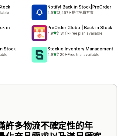
Stock
Notify! Back in Stock|PreOrder
滿分 5 顆星
ilable
4.9
(3,497)
•
提供免費方案
共有 3497 則評價
k in
PreOrder Globo | Back in Stock
滿分 5 顆星
4.9
(1,811)
•
Free plan available
共有 1811 則評價
in Stock
Stockie Inventory Management
滿分 5 顆星
lable
4.9
(120)
•
Free trial available
共有 120 則評價
滿許多物流不確定性的年