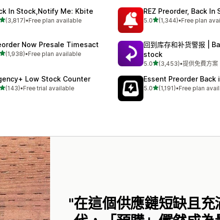
ck In Stock,Notify Me: Kbite
REZ Preorder, Back In 
滿分 5 顆星
滿分 5 顆星
(3,817)
•
Free plan available
5.0
(1,344)
•
Free plan ava
 3817 則評價
共有 1344 則評價
eorder Now Presale Timesact
回到库存和补货警报 | Bac
滿分 5 顆星
(1,938)
•
Free plan available
stock
 1938 則評價
滿分 5 顆星
5.0
(3,453)
•
提供免費方案
共有 3453 則評價
gency+ Low Stock Counter
Essent Preorder Back 
滿分 5 顆星
滿分 5 顆星
(143)
•
Free trial available
5.0
(1,191)
•
Free plan avai
 143 則評價
共有 1191 則評價
在這個供應鏈短缺且充