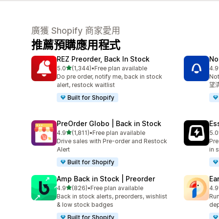
廣獲 Shopify 商家愛用
推薦預購應用程式
REZ Preorder, Back In Stock
No
滿分 5 顆星
5.0
(1,344)
•
Free plan available
4.9
共有 1344 則評價
共有
Do pre order, notify me, back in stock
No
alert, restock waitlist
望
Built for Shopify
PreOrder Globo | Back in Stock
Es
滿分 5 顆星
4.9
(1,811)
•
Free plan available
5.0
共有 1811 則評價
共有
Drive sales with Pre-order and Restock
Pre
Alert
in 
Built for Shopify
Amp Back in Stock | Preorder
Ea
滿分 5 顆星
4.9
(826)
•
Free plan available
4.9
共有 826 則評價
共有
Back in stock alerts, preorders, wishlist
Run
& low stock badges
dep
Built for Shopify