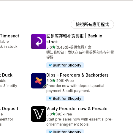
檢視所有應用程式
 Timesact
回到库存和补货警报 | Back in
ilable
stock
k in stock
滿分 5 顆星
5.0
(3,453)
•
提供免費方案
共有 3453 則評價
通知我按钮！发送商品补货提醒和库存补货
提醒
Built for Shopify
k Duck
Dibs – Preorders & Backorders
滿分 5 顆星
able
5.0
(108)
•
Free
共有 108 則評價
s & 'notify
Preorder now with deposit, partial
payment & split payment.
Built for Shopify
& Deposit
Vicify Preorder now & Presale
滿分 5 顆星
le
5.0
(40)
•
Free
共有 40 則評價
ment for
Start pre-sales now with essential pre-
s
order management tools.
Built for Shopify