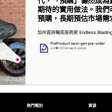
代，「預購」儼然成為
期待的實用做法。我們
預購，長期預估市場需
加州直排輪底座商家
Endless Bladin
PreProduct next‑gen pre‑order
滿分 5 顆星
4.9
(101)
•
Free to install
共有 101 則評價
熱門類別
資源