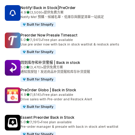
Notify! Back in Stock|PreOrder
滿分 5 顆星
4.9
(3,509)
•
提供免費方案
共有 3509 則評價
Notify Me! 預購、候補名單、低庫存與願望清單一站搞定
Built for Shopify
Preorder Now Presale Timesact
滿分 5 顆星
5.0
(1,941)
•
Free plan available
共有 1941 則評價
Use pre order now with back in stock waitlist & restock alerts
Built for Shopify
回到库存和补货警报 | Back in stock
滿分 5 顆星
5.0
(3,470)
•
提供免費方案
共有 3470 則評價
通知我按钮！发送商品补货提醒和库存补货提醒
Built for Shopify
PreOrder Globo | Back in Stock
滿分 5 顆星
4.9
(1,814)
•
Free plan available
共有 1814 則評價
Drive sales with Pre-order and Restock Alert
Built for Shopify
Essent Preorder Back in Stock
滿分 5 顆星
5.0
(1,191)
•
Free plan available
共有 1191 則評價
Pre-order manager & presale with back in stock alert waitlist
Built for Shopify