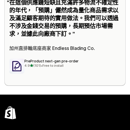
在這個供應鏈短缺且充滿許多物流不確定性
的年代，「預購」儼然成為量化商品需求以
及滿足顧客期待的實用做法。我們可以透過
不涉及金錢交易的預購，長期預估市場需
求，並據此向廠商下訂。
加州直排輪底座商家
Endless Blading Co.
PreProduct next‑gen pre‑order
滿分 5 顆星
4.9
(101)
•
Free to install
共有 101 則評價