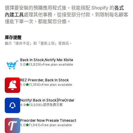
選擇要安裝的預購應用程式後，就能搭配 Shopify 的
各式
內建工具
處理其他事務，從接受部分付款，到限制每名顧客
僅能下單一次，都能幫您分擔。
庫存提醒
顯示「庫存不足」和「重新上架」等資訊。
Back In Stock,Notify Me: Kbite
滿分 5 顆星
5.0
(3,829)
•
Free plan available
共有 3829 則評價
REZ Preorder, Back In Stock
滿分 5 顆星
5.0
(1,356)
•
Free plan available
共有 1356 則評價
Notify! Back in Stock|PreOrder
滿分 5 顆星
4.9
(3,509)
•
提供免費方案
共有 3509 則評價
Preorder Now Presale Timesact
滿分 5 顆星
5.0
(1,941)
•
Free plan available
共有 1941 則評價