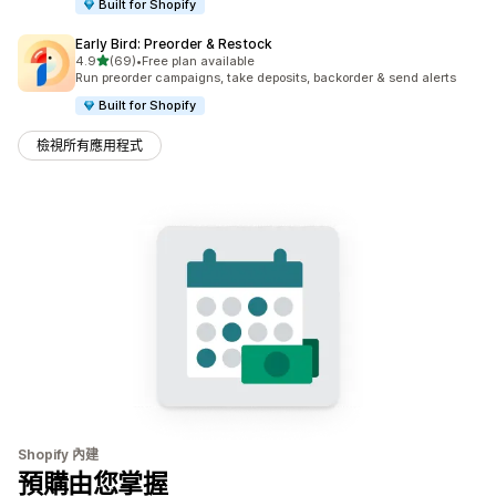
Built for Shopify
Early Bird: Preorder & Restock
滿分 5 顆星
4.9
(69)
•
Free plan available
共有 69 則評價
Run preorder campaigns, take deposits, backorder & send alerts
Built for Shopify
檢視所有應用程式
Shopify 內建
預購由您掌握