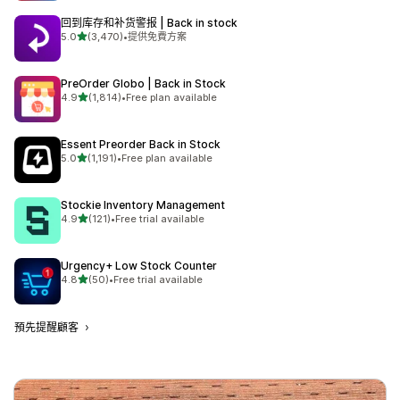
回到库存和补货警报 | Back in stock
滿分 5 顆星
5.0
(3,470)
•
提供免費方案
共有 3470 則評價
PreOrder Globo | Back in Stock
滿分 5 顆星
4.9
(1,814)
•
Free plan available
共有 1814 則評價
Essent Preorder Back in Stock
滿分 5 顆星
5.0
(1,191)
•
Free plan available
共有 1191 則評價
Stockie Inventory Management
滿分 5 顆星
4.9
(121)
•
Free trial available
共有 121 則評價
Urgency+ Low Stock Counter
滿分 5 顆星
4.8
(50)
•
Free trial available
共有 50 則評價
預先提醒顧客