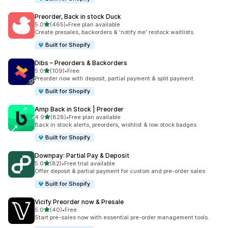
Preorder, Back in stock Duck
滿分 5 顆星
5.0
(465)
•
Free plan available
共有 465 則評價
Create presales, backorders & 'notify me' restock waitlists
Built for Shopify
Dibs – Preorders & Backorders
滿分 5 顆星
5.0
(109)
•
Free
共有 109 則評價
Preorder now with deposit, partial payment & split payment.
Built for Shopify
Amp Back in Stock | Preorder
滿分 5 顆星
4.9
(828)
•
Free plan available
共有 828 則評價
Back in stock alerts, preorders, wishlist & low stock badges
Built for Shopify
Downpay: Partial Pay & Deposit
滿分 5 顆星
5.0
(82)
•
Free trial available
共有 82 則評價
Offer deposit & partial payment for custom and pre-order sales
Built for Shopify
Vicify Preorder now & Presale
滿分 5 顆星
5.0
(40)
•
Free
共有 40 則評價
Start pre-sales now with essential pre-order management tools.