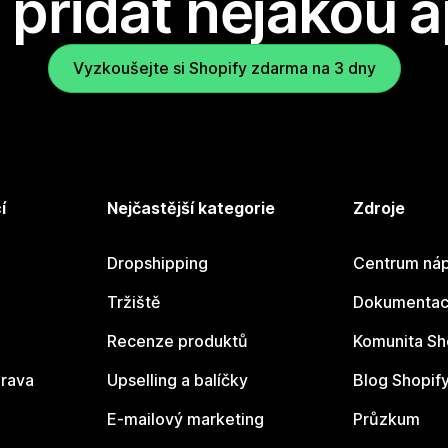
přidat nějakou a
Vyzkoušejte si Shopify zdarma na 3 dny
í
Nejčastější kategorie
Zdroje
Dropshipping
Centrum náp
Tržiště
Dokumentace
Recenze produktů
Komunita Sh
rava
Upselling a balíčky
Blog Shopif
E-mailový marketing
Průzkum