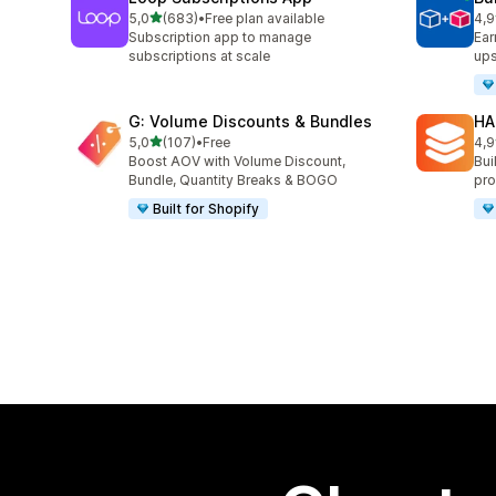
z 5 hvězd
5,0
(683)
•
Free plan available
4,9
Celkový počet recenzí: 683
Cel
Subscription app to manage
Ear
subscriptions at scale
ups
G: Volume Discounts & Bundles
HA
z 5 hvězd
5,0
(107)
•
Free
4,9
Celkový počet recenzí: 107
Cel
Boost AOV with Volume Discount,
Bui
Bundle, Quantity Breaks & BOGO
pro
Built for Shopify