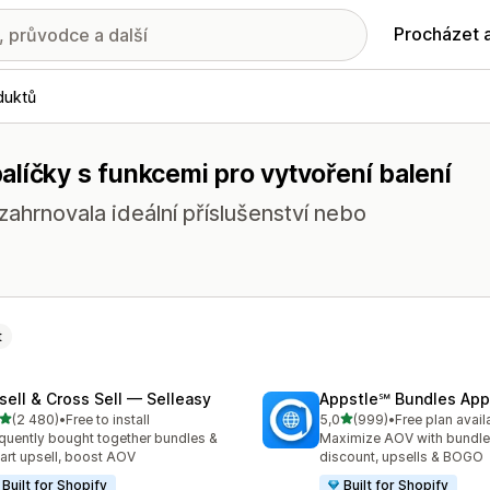
Procházet 
duktů
líčky s funkcemi pro vytvoření balení
ahrnovala ideální příslušenství nebo
t
sell & Cross Sell — Selleasy
Appstle℠ Bundles App
z 5 hvězd
z 5 hvězd
(2 480)
•
Free to install
5,0
(999)
•
Free plan avail
kový počet recenzí: 2480
Celkový počet recenzí: 99
quently bought together bundles &
Maximize AOV with bundle
cart upsell, boost AOV
discount, upsells & BOGO
Built for Shopify
Built for Shopify