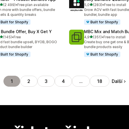
z 5 hvězd
z 5 hvězd
(2 499)
•
Free plan available
5,0
(283)
•
Free to install
kový počet recenzí: 2499
Celkový počet recenzí: 28
n more with bundle offers, bundle
Grow AOV with fast bundle
ells & quantity breaks
bundler, bundle app
Built for Shopify
Built for Shopify
 Bundle Offer, Buy X Get Y
MBC Mix and Match B
z 5 hvězd
z 5 hvězd
(145)
•
Free
4,9
(351)
•
Free to install
kový počet recenzí: 145
Celkový počet recenzí: 35
ld fast bundle upsell, BYOB, BOGO
Create buy one get one & B
duct bundle builder
bundle products easily
Built for Shopify
Built for Shopify
Další
1
2
3
4
…
18