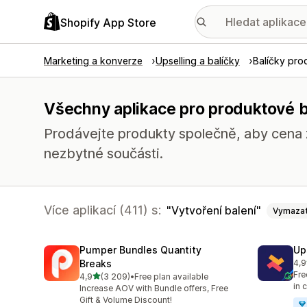
Shopify App Store
Marketing a konverze
Upselling a balíčky
Balíčky pro
Všechny aplikace pro produktové ba
Prodávejte produkty společně, aby cena z
nezbytné součásti.
Více aplikací (411) s:
Vytvoření balení
Vymaza
Pumper Bundles Quantity
Up
Breaks
4,9
Cel
Fre
z 5 hvězd
4,9
(3 209)
•
Free plan available
Celkový počet recenzí: 3209
in 
Increase AOV with Bundle offers, Free
Gift & Volume Discount!