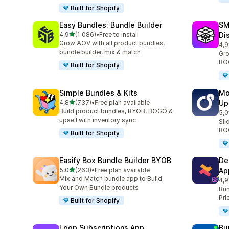
Built for Shopify
Easy Bundles: Bundle Builder
SM
z 5 hvězd
4,9
(1 086)
•
Free to install
Di
Celkový počet recenzí: 1086
Grow AOV with all product bundles,
4,9
Cel
bundle builder, mix & match
Gro
BOG
Built for Shopify
Simple Bundles & Kits
Mo
z 5 hvězd
4,8
(737)
•
Free plan available
Up
Celkový počet recenzí: 737
Build product bundles, BYOB, BOGO &
5,0
Cel
upsell with inventory sync
Sli
BOG
Built for Shopify
Easify Box Bundle Builder BYOB
De
z 5 hvězd
5,0
(263)
•
Free plan available
Ap
Celkový počet recenzí: 263
Mix and Match bundle app to Build
4,9
Cel
Your Own Bundle products
Bun
Pri
Built for Shopify
Loop Subscriptions App
Bu