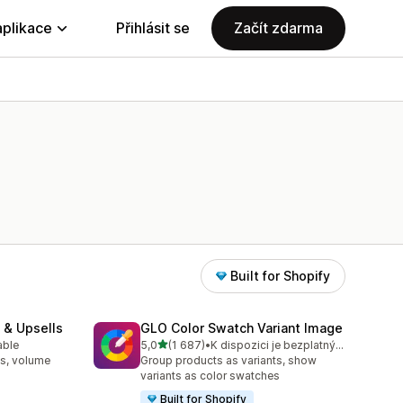
aplikace
Přihlásit se
Začít zdarma
Built for Shopify
 & Upsells
GLO Color Swatch Variant Image
z 5 hvězd
able
5,0
(1 687)
•
K dispozici je bezplatný plán
9
Celkový počet recenzí: 1687
s, volume
Group products as variants, show
variants as color swatches
Built for Shopify