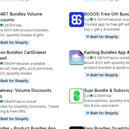
ART Bundles Volume
BOGOS: Free Gift Bund
z 5 hvězd
scounts
5,0
(4 041)
•
Free plan ava
Celkový počet recenzí: 40
Trusted app for free gift w
z 5 hvězd
(263)
•
Free
kový počet recenzí: 263
buy x get y & bundles
w AOV with product bundles,
O, quantity breaks & gifts
Built for Shopify
Built for Shopify
on Bundles CartDrawer
Kaching Bundles App &
z 5 hvězd
sell
5,0
(5 087)
•
Free to instal
Celkový počet recenzí: 50
Boost AOV with quantity b
z 5 hvězd
(593)
•
Free plan available
kový počet recenzí: 593
product bundles & upsell 
de cart, free gifts, post purchase,
O, quantity breaks
Built for Shopify
Built for Shopify
aleasy: Volume Discounts
Supr Bundle & Subscri
z 5 hvězd
p
5,0
(229)
•
Free
Celkový počet recenzí: 22
Subscriptions, quantity br
z 5 hvězd
(584)
•
Free to install
kový počet recenzí: 584
kits & mix and match
dles for Quantity Discounts, Tiered
cing & Free Gifts.
Built for Shopify
Built for Shopify
ndler ‑ Product Bundles App
Easy Bundles Quantity