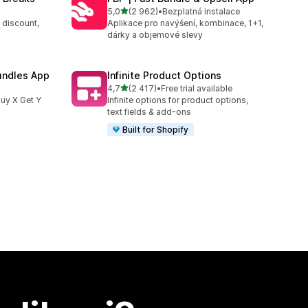
z 5 hvězd
5,0
(2 962)
•
Bezplatná instalace
3
Celkový počet recenzí: 2962
 discount,
Aplikace pro navýšení, kombinace, 1+1,
dárky a objemové slevy
undles App
Infinite Product Options
z 5 hvězd
4,7
(2 417)
•
Free trial available
1
Celkový počet recenzí: 2417
uy X Get Y
Infinite options for product options,
text fields & add-ons
Built for Shopify