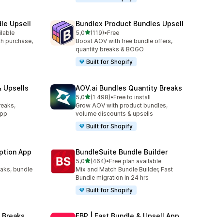
le Upsell
Bundlex Product Bundles Upsell
z 5 hvězd
ilable
5,0
(119)
•
Free
41
Celkový počet recenzí: 119
ith purchase,
Boost AOV with free bundle offers,
quantity breaks & BOGO
Built for Shopify
 Upsells
AOV.ai Bundles Quantity Breaks
z 5 hvězd
l
5,0
(1 498)
•
Free to install
87
Celkový počet recenzí: 1498
reaks,
Grow AOV with product bundles,
app
volume discounts & upsells
Built for Shopify
ption App
BundleSuite Bundle Builder
z 5 hvězd
5,0
(464)
•
Free plan available
9
Celkový počet recenzí: 464
eaks, bundle
Mix and Match Bundle Builder, Fast
Bundle migration in 24 hrs
Built for Shopify
 Breaks
FBP | Fast Bundle & Upsell App