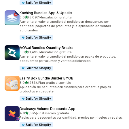
Built for Shopify
Kaching Bundles App & Upsells
de 5 estrellas
5.0
(5,097)
•
Instalación gratuita
5097 reseñas en total
Aumenta el valor promedio del pedido con descuentos por
cantidad, paquetes de productos y la aplicación de ventas
adicionales
Built for Shopify
AOV.ai Bundles Quantity Breaks
de 5 estrellas
5.0
(1,499)
•
Instalación gratuita
1499 reseñas en total
Aumenta el valor promedio del pedido con packs de productos,
descuentos por volumen y ventas adicionales
Built for Shopify
Easify Box Bundle Builder BYOB
de 5 estrellas
5.0
(263)
•
Plan gratis disponible
263 reseñas en total
Aplicación de paquetes combinables para crear tus propios
productos en paquete
Built for Shopify
Dealeasy: Volume Discounts App
de 5 estrellas
4.9
(585)
•
Instalación gratuita
585 reseñas en total
Packs para descuentos por cantidad, precios por niveles y regalos.
Built for Shopify