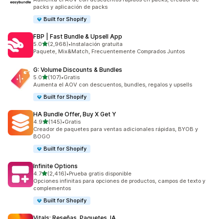
packs y aplicación de packs
Built for Shopify
FBP | Fast Bundle & Upsell App
de 5 estrellas
5.0
(2,968)
•
Instalación gratuita
2968 reseñas en total
Paquete, Mix&Match, Frecuentemente Comprados Juntos
G: Volume Discounts & Bundles
de 5 estrellas
5.0
(107)
•
Gratis
107 reseñas en total
Aumenta el AOV con descuentos, bundles, regalos y upsells
Built for Shopify
HA Bundle Offer, Buy X Get Y
de 5 estrellas
4.9
(145)
•
Gratis
145 reseñas en total
Creador de paquetes para ventas adicionales rápidas, BYOB y
BOGO
Built for Shopify
Infinite Options
de 5 estrellas
4.7
(2,416)
•
Prueba gratis disponible
2416 reseñas en total
Opciones infinitas para opciones de productos, campos de texto y
complementos
Built for Shopify
Vitals: Reseñas, Paquetes, IA