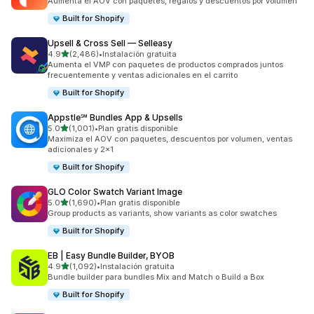
Aumenta el AOV con paquetes, regalos y descuentos por volumen
Built for Shopify
Upsell & Cross Sell — Selleasy
de 5 estrellas
4.9
(2,486)
•
Instalación gratuita
2486 reseñas en total
Aumenta el VMP con paquetes de productos comprados juntos
frecuentemente y ventas adicionales en el carrito
Built for Shopify
Appstle℠ Bundles App & Upsells
de 5 estrellas
5.0
(1,001)
•
Plan gratis disponible
1001 reseñas en total
Maximiza el AOV con paquetes, descuentos por volumen, ventas
adicionales y 2x1
Built for Shopify
GLO Color Swatch Variant Image
de 5 estrellas
5.0
(1,690)
•
Plan gratis disponible
1690 reseñas en total
Group products as variants, show variants as color swatches
Built for Shopify
EB | Easy Bundle Builder, BYOB
de 5 estrellas
4.9
(1,092)
•
Instalación gratuita
1092 reseñas en total
Bundle builder para bundles Mix and Match o Build a Box
Built for Shopify