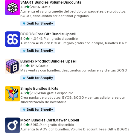
SMART Bundles Volume Discounts
de 5 estrellas
4.9
(266)
•
Gratis
266 reseñas en total
Aumenta el valor promedio del pedido con paquetes de productos,
BOGO, descuentos por cantidad y regalos
Built for Shopify
BOGOS: Free Gift Bundle Upsell
de 5 estrellas
5.0
(4,044)
•
Plan gratis disponible
4044 reseñas en total
Aumenta AOV con BOGO, regalo gratis con compra, bundles X a Y
Built for Shopify
Bundlex Product Bundles Upsell
de 5 estrellas
5.0
(121)
•
Gratis
121 reseñas en total
Más ventas con bundles, descuentos por volumen y ofertas BOGO
Built for Shopify
Simple Bundles & Kits
de 5 estrellas
4.8
(737)
•
Plan gratis disponible
737 reseñas en total
Crea packs de productos, BYOB, BOGO y ventas adicionales con
sincronización de inventario
Built for Shopify
Moon Bundles CartDrawer Upsell
de 5 estrellas
5.0
(595)
•
Plan gratis disponible
595 reseñas en total
Aumenta tu AOV con Bundles, Volume Discount, Free Gift y BOGOs