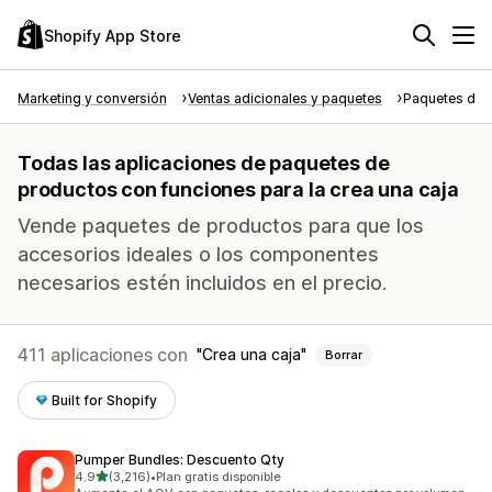
Shopify App Store
Marketing y conversión
Ventas adicionales y paquetes
Paquetes de 
Todas las aplicaciones de paquetes de
productos con funciones para la crea una caja
Vende paquetes de productos para que los
accesorios ideales o los componentes
necesarios estén incluidos en el precio.
411 aplicaciones con
Crea una caja
Borrar
Built for Shopify
Pumper Bundles: Descuento Qty
de 5 estrellas
4.9
(3,216)
•
Plan gratis disponible
3216 reseñas en total