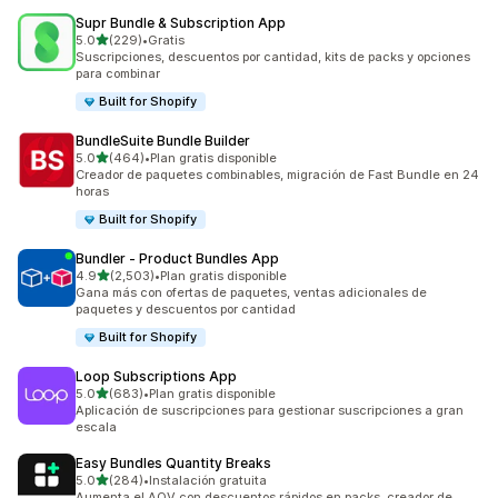
Supr Bundle & Subscription App
de 5 estrellas
5.0
(229)
•
Gratis
229 reseñas en total
Suscripciones, descuentos por cantidad, kits de packs y opciones
para combinar
Built for Shopify
BundleSuite Bundle Builder
de 5 estrellas
5.0
(464)
•
Plan gratis disponible
464 reseñas en total
Creador de paquetes combinables, migración de Fast Bundle en 24
horas
Built for Shopify
Bundler ‑ Product Bundles App
de 5 estrellas
4.9
(2,503)
•
Plan gratis disponible
2503 reseñas en total
Gana más con ofertas de paquetes, ventas adicionales de
paquetes y descuentos por cantidad
Built for Shopify
Loop Subscriptions App
de 5 estrellas
5.0
(683)
•
Plan gratis disponible
683 reseñas en total
Aplicación de suscripciones para gestionar suscripciones a gran
escala
Easy Bundles Quantity Breaks
de 5 estrellas
5.0
(284)
•
Instalación gratuita
284 reseñas en total
Aumenta el AOV con descuentos rápidos en packs, creador de