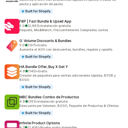
packs y aplicación de packs
Built for Shopify
FBP | Fast Bundle & Upsell App
de 5 estrellas
5.0
(2,961)
•
Instalación gratuita
2961 reseñas en total
Paquete, Mix&Match, Frecuentemente Comprados Juntos
G: Volume Discounts & Bundles
de 5 estrellas
5.0
(107)
•
Gratis
107 reseñas en total
Aumenta el AOV con descuentos, bundles, regalos y upsells
Built for Shopify
HA Bundle Offer, Buy X Get Y
de 5 estrellas
4.9
(145)
•
Gratis
145 reseñas en total
Creador de paquetes para ventas adicionales rápidas, BYOB y
BOGO
Built for Shopify
MBC Bundles Combo de Productos
de 5 estrellas
4.9
(351)
•
Instalación gratuita
351 reseñas en total
Descuento por Volumen, BOGO, Paquete de Productos & Ofertas
Built for Shopify
Infinite Product Options
de 5 estrellas
4.7
(2,416)
•
Prueba gratis disponible