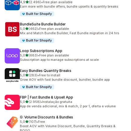
de 5 estrelas
4,9
(2.496)
•
Free plan available
2496 total de avaliações
Earn more with bundle offers, bundle upsells & quantity breaks
Built for Shopify
BundleSuite Bundle Builder
de 5 estrelas
5,0
(462)
•
Free plan available
462 total de avaliações
Mix and Match Bundle Builder, Fast Bundle migration in 24 hrs
Built for Shopify
Loop Subscriptions App
de 5 estrelas
5,0
(683)
•
Free plan available
683 total de avaliações
Subscription app to manage subscriptions at scale
Easy Bundles Quantity Breaks
de 5 estrelas
5,0
(283)
•
Free to install
283 total de avaliações
Grow AOV with fast bundle discount, bundler, bundle app
Built for Shopify
FBP | Fast Bundle & Upsell App
de 5 estrelas
5,0
(2.958)
•
Instalação gratuita
2958 total de avaliações
App de venda adicional, mix & match, 2 por 1, oferta e volume
G: Volume Discounts & Bundles
de 5 estrelas
5,0
(107)
•
Free
107 total de avaliações
Boost AOV with Volume Discount, Bundle, Quantity Breaks &
BOGO