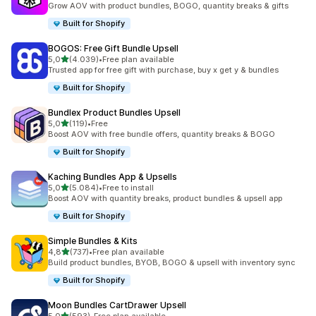
Grow AOV with product bundles, BOGO, quantity breaks & gifts
Built for Shopify
BOGOS: Free Gift Bundle Upsell
de 5 estrelas
5,0
(4.039)
•
Free plan available
4039 total de avaliações
Trusted app for free gift with purchase, buy x get y & bundles
Built for Shopify
Bundlex Product Bundles Upsell
de 5 estrelas
5,0
(119)
•
Free
119 total de avaliações
Boost AOV with free bundle offers, quantity breaks & BOGO
Built for Shopify
Kaching Bundles App & Upsells
de 5 estrelas
5,0
(5.084)
•
Free to install
5084 total de avaliações
Boost AOV with quantity breaks, product bundles & upsell app
Built for Shopify
Simple Bundles & Kits
de 5 estrelas
4,8
(737)
•
Free plan available
737 total de avaliações
Build product bundles, BYOB, BOGO & upsell with inventory sync
Built for Shopify
Moon Bundles CartDrawer Upsell
de 5 estrelas