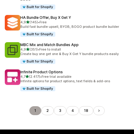
Built for Shopify
HA Bundle Offer, Buy X Get Y
de 5 estrelas
4,9
(145)
•
Free
145 total de avaliações
Build fast bundle upsell, BYOB, BOGO product bundle builder
Built for Shopify
MBC Mix and Match Bundles App
de 5 estrelas
4,9
(351)
•
Free to install
351 total de avaliações
Create buy one get one & Buy X Get Y bundle products easily
Built for Shopify
Infinite Product Options
de 5 estrelas
4,7
(2.417)
•
Free trial available
2417 total de avaliações
Infinite options for product options, text fields & add-ons
Built for Shopify
1
2
3
4
18