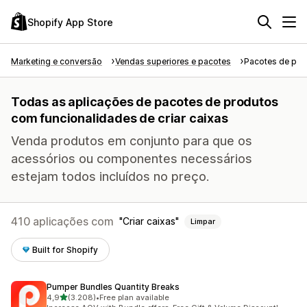
Shopify App Store
Marketing e conversão
Vendas superiores e pacotes
Pacotes de pro
Todas as aplicações de pacotes de produtos
com funcionalidades de criar caixas
Venda produtos em conjunto para que os
acessórios ou componentes necessários
estejam todos incluídos no preço.
410 aplicações com
Criar caixas
Limpar
Built for Shopify
Pumper Bundles Quantity Breaks
de 5 estrelas
4,9
(3.208)
•
Free plan available
3208 total de avaliações