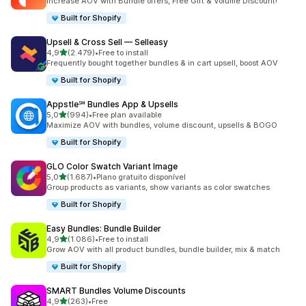
Increase AOV with Bundle offers, Free Gift & Volume Discount!
Built for Shopify
Upsell & Cross Sell — Selleasy
de 5 estrelas
4,9
(2.479)
•
Free to install
2479 total de avaliações
Frequently bought together bundles & in cart upsell, boost AOV
Built for Shopify
Appstle℠ Bundles App & Upsells
de 5 estrelas
5,0
(994)
•
Free plan available
994 total de avaliações
Maximize AOV with bundles, volume discount, upsells & BOGO
Built for Shopify
GLO Color Swatch Variant Image
de 5 estrelas
5,0
(1.687)
•
Plano gratuito disponível
1687 total de avaliações
Group products as variants, show variants as color swatches
Built for Shopify
Easy Bundles: Bundle Builder
de 5 estrelas
4,9
(1.086)
•
Free to install
1086 total de avaliações
Grow AOV with all product bundles, bundle builder, mix & match
Built for Shopify
SMART Bundles Volume Discounts
de 5 estrelas
4,9
(263)
•
Free
263 total de avaliações