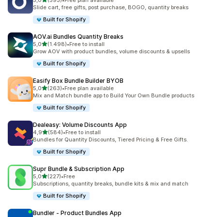
5,0
(593)
•
Free plan available
593 total de avaliações
Slide cart, free gifts, post purchase, BOGO, quantity breaks
Built for Shopify
AOV.ai Bundles Quantity Breaks
de 5 estrelas
5,0
(1.498)
•
Free to install
1498 total de avaliações
Grow AOV with product bundles, volume discounts & upsells
Built for Shopify
Easify Box Bundle Builder BYOB
de 5 estrelas
5,0
(263)
•
Free plan available
263 total de avaliações
Mix and Match bundle app to Build Your Own Bundle products
Built for Shopify
Dealeasy: Volume Discounts App
de 5 estrelas
4,9
(584)
•
Free to install
584 total de avaliações
Bundles for Quantity Discounts, Tiered Pricing & Free Gifts.
Built for Shopify
Supr Bundle & Subscription App
de 5 estrelas
5,0
(227)
•
Free
227 total de avaliações
Subscriptions, quantity breaks, bundle kits & mix and match
Built for Shopify
Bundler ‑ Product Bundles App