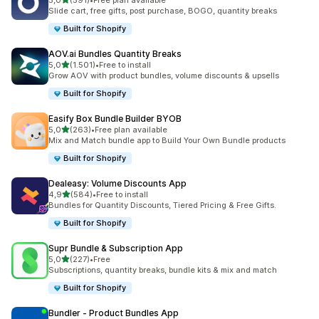
5,0
(591)
•
Free plan available
toplam 591 değerlendirme
Slide cart, free gifts, post purchase, BOGO, quantity breaks
Built for Shopify
AOV.ai Bundles Quantity Breaks
5 yıldız üzerinden
5,0
(1.501)
•
Free to install
toplam 1501 değerlendirme
Grow AOV with product bundles, volume discounts & upsells
Built for Shopify
Easify Box Bundle Builder BYOB
5 yıldız üzerinden
5,0
(263)
•
Free plan available
toplam 263 değerlendirme
Mix and Match bundle app to Build Your Own Bundle products
Built for Shopify
Dealeasy: Volume Discounts App
5 yıldız üzerinden
4,9
(584)
•
Free to install
toplam 584 değerlendirme
Bundles for Quantity Discounts, Tiered Pricing & Free Gifts.
Built for Shopify
Supr Bundle & Subscription App
5 yıldız üzerinden
5,0
(227)
•
Free
toplam 227 değerlendirme
Subscriptions, quantity breaks, bundle kits & mix and match
Built for Shopify
Bundler ‑ Product Bundles App