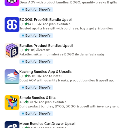
Grow AOV with product bundles, BOGO, quantity breaks & gifts
Built for Shopify
BOGOS: Free Gift Bundle Upsell
5 yıldız üzerinden
5,0
(4.038)
•
Free plan available
toplam 4038 değerlendirme
Trusted app for free gift with purchase, buy x get y & bundles
Built for Shopify
Bundlex Product Bundles Upsell
5 yıldız üzerinden
5,0
(118)
•
Ücretsiz
toplam 118 değerlendirme
Paketler, miktar indirimleri ve BOGO ile daha fazla satış
Built for Shopify
Kaching Bundles App & Upsells
5 yıldız üzerinden
5,0
(5.090)
•
Free to install
toplam 5090 değerlendirme
Boost AOV with quantity breaks, product bundles & upsell app
Built for Shopify
Simple Bundles & Kits
5 yıldız üzerinden
4,8
(737)
•
Free plan available
toplam 737 değerlendirme
Build product bundles, BYOB, BOGO & upsell with inventory sync
Built for Shopify
Moon Bundles CartDrawer Upsell
5 yıldız üzerinden