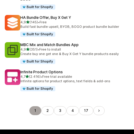
Built for Shopify
HA Bundle Offer, Buy X Get Y
5 yıldız üzerinden
4,9
(145)
•
Free
toplam 145 değerlendirme
Build fast bundle upsell, BYOB, BOGO product bundle builder
Built for Shopify
MBC Mix and Match Bundles App
5 yıldız üzerinden
4,9
(351)
•
Free to install
toplam 351 değerlendirme
Create buy one get one & Buy X Get Y bundle products easily
Built for Shopify
Infinite Product Options
5 yıldız üzerinden
4,7
(2.416)
•
Free trial available
toplam 2416 değerlendirme
Infinite options for product options, text fields & add-ons
Built for Shopify
1
2
3
4
17