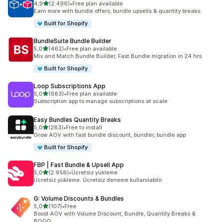
5 yıldız üzerinden
4,9
(2.496)
•
Free plan available
toplam 2496 değerlendirme
Earn more with bundle offers, bundle upsells & quantity breaks
Built for Shopify
BundleSuite Bundle Builder
5 yıldız üzerinden
5,0
(462)
•
Free plan available
toplam 462 değerlendirme
Mix and Match Bundle Builder, Fast Bundle migration in 24 hrs
Built for Shopify
Loop Subscriptions App
5 yıldız üzerinden
5,0
(683)
•
Free plan available
toplam 683 değerlendirme
Subscription app to manage subscriptions at scale
Easy Bundles Quantity Breaks
5 yıldız üzerinden
5,0
(283)
•
Free to install
toplam 283 değerlendirme
Grow AOV with fast bundle discount, bundler, bundle app
Built for Shopify
FBP | Fast Bundle & Upsell App
5 yıldız üzerinden
5,0
(2.958)
•
Ücretsiz yükleme
toplam 2958 değerlendirme
Ücretsiz yükleme. Ücretsiz deneme kullanılabilir.
G: Volume Discounts & Bundles
5 yıldız üzerinden
5,0
(107)
•
Free
toplam 107 değerlendirme
Boost AOV with Volume Discount, Bundle, Quantity Breaks &
BOGO