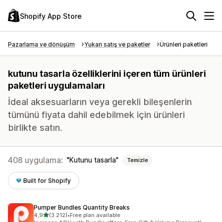
Shopify App Store
Pazarlama ve dönüşüm
Yukarı satış ve paketler
Ürünleri paketleri
kutunu tasarla özelliklerini içeren tüm ürünleri
paketleri uygulamaları
İdeal aksesuarların veya gerekli bileşenlerin
tümünü fiyata dahil edebilmek için ürünleri
birlikte satın.
408 uygulama:
Kutunu tasarla
Temizle
Built for Shopify
Pumper Bundles Quantity Breaks
5 yıldız üzerinden
4,9
(3.212)
•
Free plan available
toplam 3212 değerlendirme