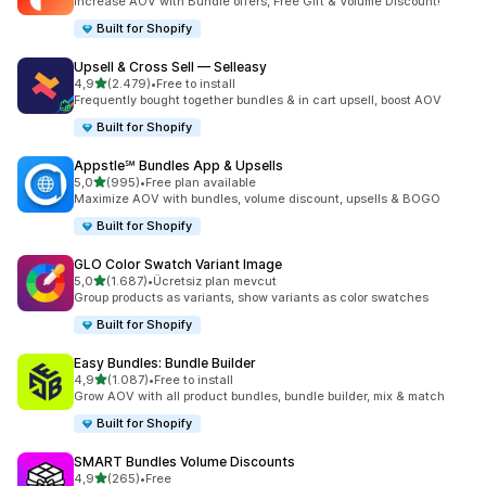
Increase AOV with Bundle offers, Free Gift & Volume Discount!
Built for Shopify
Upsell & Cross Sell — Selleasy
5 yıldız üzerinden
4,9
(2.479)
•
Free to install
toplam 2479 değerlendirme
Frequently bought together bundles & in cart upsell, boost AOV
Built for Shopify
Appstle℠ Bundles App & Upsells
5 yıldız üzerinden
5,0
(995)
•
Free plan available
toplam 995 değerlendirme
Maximize AOV with bundles, volume discount, upsells & BOGO
Built for Shopify
GLO Color Swatch Variant Image
5 yıldız üzerinden
5,0
(1.687)
•
Ücretsiz plan mevcut
toplam 1687 değerlendirme
Group products as variants, show variants as color swatches
Built for Shopify
Easy Bundles: Bundle Builder
5 yıldız üzerinden
4,9
(1.087)
•
Free to install
toplam 1087 değerlendirme
Grow AOV with all product bundles, bundle builder, mix & match
Built for Shopify
SMART Bundles Volume Discounts
5 yıldız üzerinden
4,9
(265)
•
Free
toplam 265 değerlendirme