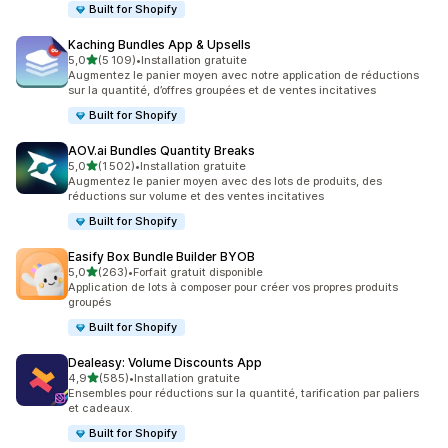
Built for Shopify
Kaching Bundles App & Upsells
étoile(s) sur 5
5,0
(5 109)
•
Installation gratuite
5109 avis au total
Augmentez le panier moyen avec notre application de réductions
sur la quantité, d’offres groupées et de ventes incitatives
Built for Shopify
AOV.ai Bundles Quantity Breaks
étoile(s) sur 5
5,0
(1 502)
•
Installation gratuite
1502 avis au total
Augmentez le panier moyen avec des lots de produits, des
réductions sur volume et des ventes incitatives
Built for Shopify
Easify Box Bundle Builder BYOB
étoile(s) sur 5
5,0
(263)
•
Forfait gratuit disponible
263 avis au total
Application de lots à composer pour créer vos propres produits
groupés
Built for Shopify
Dealeasy: Volume Discounts App
étoile(s) sur 5
4,9
(585)
•
Installation gratuite
585 avis au total
Ensembles pour réductions sur la quantité, tarification par paliers
et cadeaux.
Built for Shopify