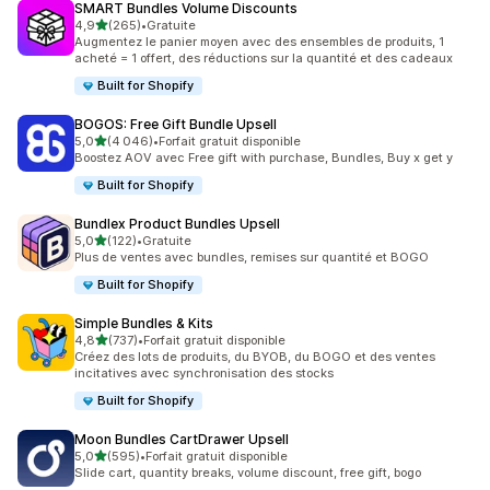
SMART Bundles Volume Discounts
étoile(s) sur 5
4,9
(265)
•
Gratuite
265 avis au total
Augmentez le panier moyen avec des ensembles de produits, 1
acheté = 1 offert, des réductions sur la quantité et des cadeaux
Built for Shopify
BOGOS: Free Gift Bundle Upsell
étoile(s) sur 5
5,0
(4 046)
•
Forfait gratuit disponible
4046 avis au total
Boostez AOV avec Free gift with purchase, Bundles, Buy x get y
Built for Shopify
Bundlex Product Bundles Upsell
étoile(s) sur 5
5,0
(122)
•
Gratuite
122 avis au total
Plus de ventes avec bundles, remises sur quantité et BOGO
Built for Shopify
Simple Bundles & Kits
étoile(s) sur 5
4,8
(737)
•
Forfait gratuit disponible
737 avis au total
Créez des lots de produits, du BYOB, du BOGO et des ventes
incitatives avec synchronisation des stocks
Built for Shopify
Moon Bundles CartDrawer Upsell
étoile(s) sur 5
5,0
(595)
•
Forfait gratuit disponible
595 avis au total
Slide cart, quantity breaks, volume discount, free gift, bogo