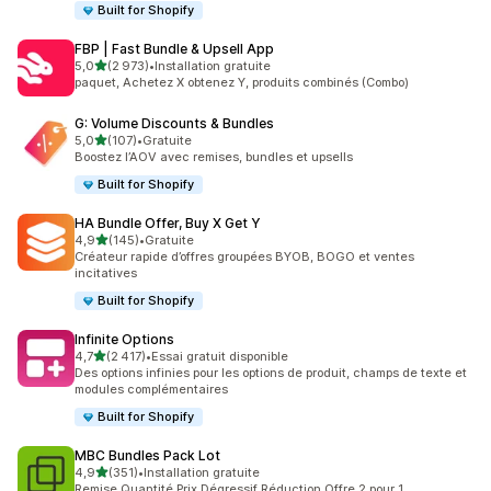
Built for Shopify
FBP | Fast Bundle & Upsell App
étoile(s) sur 5
5,0
(2 973)
•
Installation gratuite
2973 avis au total
paquet, Achetez X obtenez Y, produits combinés (Combo)
G: Volume Discounts & Bundles
étoile(s) sur 5
5,0
(107)
•
Gratuite
107 avis au total
Boostez l’AOV avec remises, bundles et upsells
Built for Shopify
HA Bundle Offer, Buy X Get Y
étoile(s) sur 5
4,9
(145)
•
Gratuite
145 avis au total
Créateur rapide d’offres groupées BYOB, BOGO et ventes
incitatives
Built for Shopify
Infinite Options
étoile(s) sur 5
4,7
(2 417)
•
Essai gratuit disponible
2417 avis au total
Des options infinies pour les options de produit, champs de texte et
modules complémentaires
Built for Shopify
MBC Bundles Pack Lot
étoile(s) sur 5
4,9
(351)
•
Installation gratuite
351 avis au total
Remise Quantité Prix Dégressif Réduction Offre 2 pour 1