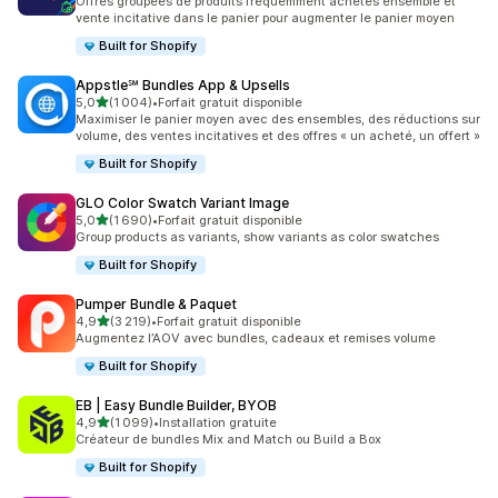
Offres groupées de produits fréquemment achetés ensemble et
vente incitative dans le panier pour augmenter le panier moyen
Built for Shopify
Appstle℠ Bundles App & Upsells
étoile(s) sur 5
5,0
(1 004)
•
Forfait gratuit disponible
1004 avis au total
Maximiser le panier moyen avec des ensembles, des réductions sur
volume, des ventes incitatives et des offres « un acheté, un offert »
Built for Shopify
GLO Color Swatch Variant Image
étoile(s) sur 5
5,0
(1 690)
•
Forfait gratuit disponible
1690 avis au total
Group products as variants, show variants as color swatches
Built for Shopify
Pumper Bundle & Paquet
étoile(s) sur 5
4,9
(3 219)
•
Forfait gratuit disponible
3219 avis au total
Augmentez l’AOV avec bundles, cadeaux et remises volume
Built for Shopify
EB | Easy Bundle Builder, BYOB
étoile(s) sur 5
4,9
(1 099)
•
Installation gratuite
1099 avis au total
Créateur de bundles Mix and Match ou Build a Box
Built for Shopify