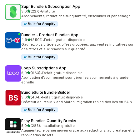
Supr Bundle & Subscription App
étoile(s) sur 5
5,0
(227)
•
Gratuite
227 avis au total
Abonnements, réductions sur quantité, ensembles et panachage
Built for Shopify
Bundler ‑ Product Bundles App
étoile(s) sur 5
4,9
(2 501)
•
Forfait gratuit disponible
2501 avis au total
Gagnez plus grâce aux offres groupées, aux ventes incitatives sur
ces offres et aux remises sur quantité
Built for Shopify
Loop Subscriptions App
étoile(s) sur 5
5,0
(683)
•
Forfait gratuit disponible
683 avis au total
Application d’abonnement pour gérer les abonnements à grande
échelle
BundleSuite Bundle Builder
étoile(s) sur 5
5,0
(464)
•
Forfait gratuit disponible
464 avis au total
Créateur de lots Mix and Match, migration rapide des lots en 24 h
Built for Shopify
Easy Bundles Quantity Breaks
étoile(s) sur 5
5,0
(283)
•
Installation gratuite
283 avis au total
Augmentez le panier moyen grâce aux réductions, au créateur et à
l’application de lots