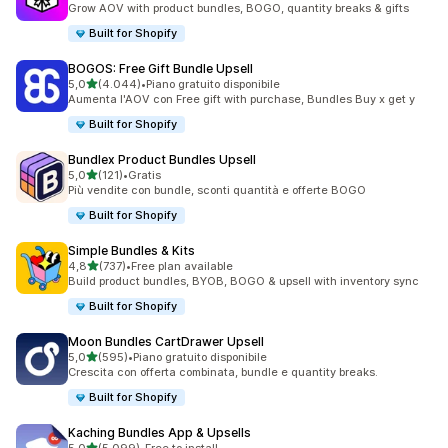
Grow AOV with product bundles, BOGO, quantity breaks & gifts
Built for Shopify
BOGOS: Free Gift Bundle Upsell
stelle su 5
5,0
(4.044)
•
Piano gratuito disponibile
4044 recensioni totali
Aumenta l'AOV con Free gift with purchase, Bundles Buy x get y
Built for Shopify
Bundlex Product Bundles Upsell
stelle su 5
5,0
(121)
•
Gratis
121 recensioni totali
Più vendite con bundle, sconti quantità e offerte BOGO
Built for Shopify
Simple Bundles & Kits
stelle su 5
4,8
(737)
•
Free plan available
737 recensioni totali
Build product bundles, BYOB, BOGO & upsell with inventory sync
Built for Shopify
Moon Bundles CartDrawer Upsell
stelle su 5
5,0
(595)
•
Piano gratuito disponibile
595 recensioni totali
Crescita con offerta combinata, bundle e quantity breaks.
Built for Shopify
Kaching Bundles App & Upsells
stelle su 5