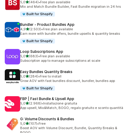
stelle su 5
5,0
(464)
•
Free plan available
464 recensioni totali
Mix and Match Bundle Builder, Fast Bundle migration in 24 hrs
Built for Shopify
Bundler ‑ Product Bundles App
stelle su 5
4,9
(2.503)
•
Free plan available
2503 recensioni totali
Earn more with bundle offers, bundle upsells & quantity breaks
Built for Shopify
Loop Subscriptions App
stelle su 5
5,0
(683)
•
Free plan available
683 recensioni totali
Subscription app to manage subscriptions at scale
Easy Bundles Quantity Breaks
stelle su 5
5,0
(284)
•
Free to install
284 recensioni totali
Grow AOV with fast bundles discount, bundler, bundles app
Built for Shopify
FBP | Fast Bundle & Upsell App
stelle su 5
5,0
(2.968)
•
Installazione gratuita
2968 recensioni totali
App upsell, Mix&Match, BOGO, regalo gratuito e sconto quantità
G: Volume Discounts & Bundles
stelle su 5
5,0
(107)
•
Free
107 recensioni totali
Boost AOV with Volume Discount, Bundle, Quantity Breaks &
BOGO