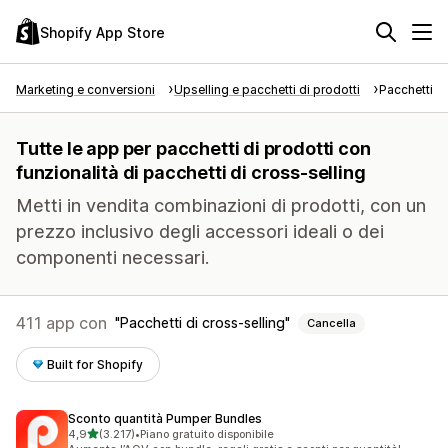
Shopify App Store
Marketing e conversioni
Upselling e pacchetti di prodotti
Pacchetti di
Tutte le app per pacchetti di prodotti con
funzionalità di pacchetti di cross-selling
Metti in vendita combinazioni di prodotti, con un
prezzo inclusivo degli accessori ideali o dei
componenti necessari.
411 app con
Pacchetti di cross-selling
Cancella
Built for Shopify
Sconto quantità Pumper Bundles
stelle su 5
4,9
(3.217)
•
Piano gratuito disponibile
3217 recensioni totali