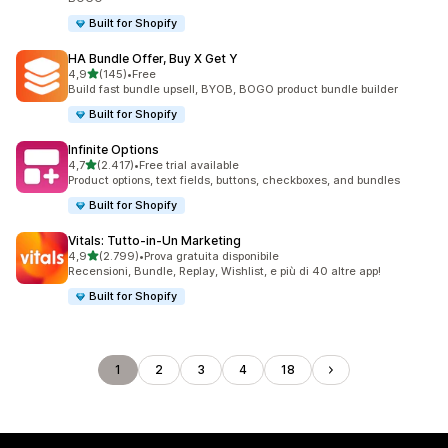
Built for Shopify
HA Bundle Offer, Buy X Get Y
stelle su 5
4,9
(145)
•
Free
145 recensioni totali
Build fast bundle upsell, BYOB, BOGO product bundle builder
Built for Shopify
Infinite Options
stelle su 5
4,7
(2.417)
•
Free trial available
2417 recensioni totali
Product options, text fields, buttons, checkboxes, and bundles
Built for Shopify
Vitals: Tutto‑in‑Un Marketing
stelle su 5
4,9
(2.799)
•
Prova gratuita disponibile
2799 recensioni totali
Recensioni, Bundle, Replay, Wishlist, e più di 40 altre app!
Built for Shopify
1
2
3
4
18