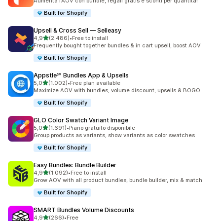
Aumenta l’AOV con bundle, regali gratis e sconti per quantità!
Built for Shopify
Upsell & Cross Sell — Selleasy
stelle su 5
4,9
(2.486)
•
Free to install
2486 recensioni totali
Frequently bought together bundles & in cart upsell, boost AOV
Built for Shopify
Appstle℠ Bundles App & Upsells
stelle su 5
5,0
(1.002)
•
Free plan available
1002 recensioni totali
Maximize AOV with bundles, volume discount, upsells & BOGO
Built for Shopify
GLO Color Swatch Variant Image
stelle su 5
5,0
(1.691)
•
Piano gratuito disponibile
1691 recensioni totali
Group products as variants, show variants as color swatches
Built for Shopify
Easy Bundles: Bundle Builder
stelle su 5
4,9
(1.092)
•
Free to install
1092 recensioni totali
Grow AOV with all product bundles, bundle builder, mix & match
Built for Shopify
SMART Bundles Volume Discounts
stelle su 5
4,9
(266)
•
Free
266 recensioni totali