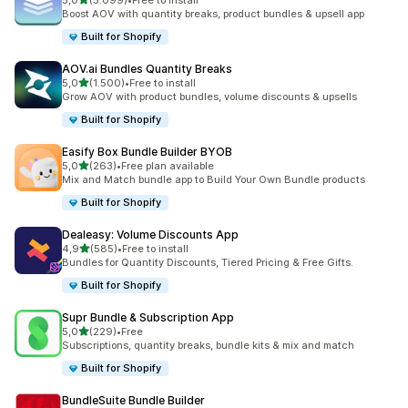
5,0
(5.099)
•
Free to install
5099 recensioni totali
Boost AOV with quantity breaks, product bundles & upsell app
Built for Shopify
AOV.ai Bundles Quantity Breaks
stelle su 5
5,0
(1.500)
•
Free to install
1500 recensioni totali
Grow AOV with product bundles, volume discounts & upsells
Built for Shopify
Easify Box Bundle Builder BYOB
stelle su 5
5,0
(263)
•
Free plan available
263 recensioni totali
Mix and Match bundle app to Build Your Own Bundle products
Built for Shopify
Dealeasy: Volume Discounts App
stelle su 5
4,9
(585)
•
Free to install
585 recensioni totali
Bundles for Quantity Discounts, Tiered Pricing & Free Gifts.
Built for Shopify
Supr Bundle & Subscription App
stelle su 5
5,0
(229)
•
Free
229 recensioni totali
Subscriptions, quantity breaks, bundle kits & mix and match
Built for Shopify
BundleSuite Bundle Builder