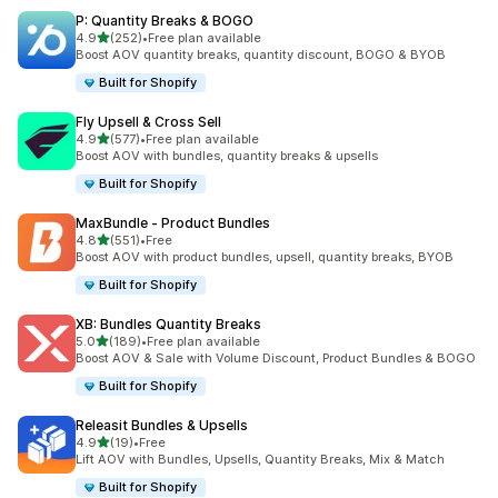
P: Quantity Breaks & BOGO
별 5개 중
4.9
(252)
•
Free plan available
총 리뷰 252개
Boost AOV quantity breaks, quantity discount, BOGO & BYOB
Built for Shopify
Fly Upsell & Cross Sell
별 5개 중
4.9
(577)
•
Free plan available
총 리뷰 577개
Boost AOV with bundles, quantity breaks & upsells
Built for Shopify
MaxBundle ‑ Product Bundles
별 5개 중
4.8
(551)
•
Free
총 리뷰 551개
Boost AOV with product bundles, upsell, quantity breaks, BYOB
Built for Shopify
XB: Bundles Quantity Breaks
별 5개 중
5.0
(189)
•
Free plan available
총 리뷰 189개
Boost AOV & Sale with Volume Discount, Product Bundles & BOGO
Built for Shopify
Releasit Bundles & Upsells
별 5개 중
4.9
(19)
•
Free
총 리뷰 19개
Lift AOV with Bundles, Upsells, Quantity Breaks, Mix & Match
Built for Shopify