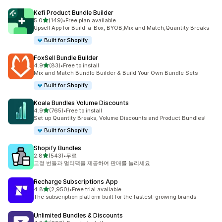
Kefi Product Bundle Builder
별 5개 중
5.0
(149)
•
Free plan available
총 리뷰 149개
Upsell App for Build-a-Box, BYOB,Mix and Match,Quantity Breaks
Built for Shopify
FoxSell Bundle Builder
별 5개 중
4.9
(83)
•
Free to install
총 리뷰 83개
Mix and Match Bundle Builder & Build Your Own Bundle Sets
Built for Shopify
Koala Bundles Volume Discounts
별 5개 중
4.9
(765)
•
Free to install
총 리뷰 765개
Set up Quantity Breaks, Volume Discounts and Product Bundles!
Built for Shopify
Shopify Bundles
별 5개 중
2.8
(543)
•
무료
총 리뷰 543개
고정 번들과 멀티팩을 제공하여 판매를 늘리세요
Recharge Subscriptions App
별 5개 중
4.8
(2,950)
•
Free trial available
총 리뷰 2950개
The subscription platform built for the fastest-growing brands
Unlimited Bundles & Discounts