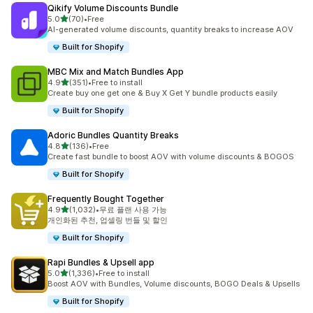
Qikify Volume Discounts Bundle
별 5개 중
5.0
(70)
•
Free
총 리뷰 70개
AI-generated volume discounts, quantity breaks to increase AOV
Built for Shopify
MBC Mix and Match Bundles App
별 5개 중
4.9
(351)
•
Free to install
총 리뷰 351개
Create buy one get one & Buy X Get Y bundle products easily
Built for Shopify
Adoric Bundles Quantity Breaks
별 5개 중
4.8
(136)
•
Free
총 리뷰 136개
Create fast bundle to boost AOV with volume discounts & BOGOS
Built for Shopify
Frequently Bought Together
별 5개 중
4.9
(1,032)
•
무료 플랜 사용 가능
총 리뷰 1032개
개인화된 추천, 업셀링 번들 및 할인
Built for Shopify
Rapi Bundles & Upsell app
별 5개 중
5.0
(1,336)
•
Free to install
총 리뷰 1336개
Boost AOV with Bundles, Volume discounts, BOGO Deals & Upsells
Built for Shopify