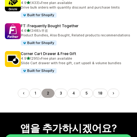
별 5개 중
4.9
(433)
•
Free plan available
총 리뷰 433개
Drive bulk orders with quantity discount and purchase limits
Built for Shopify
FT: Frequently Bought Together
별 5개 중
4.6
(348)
•
무료
총 리뷰 348개
Product Bundles, Also Bought, Related products recommendations
Built for Shopify
Corner Cart Drawer & Free Gift
별 5개 중
4.9
(295)
•
Free plan available
총 리뷰 295개
Slide Cart drawer with free gift, cart upsell & volume bundles
Built for Shopify
1
2
3
4
5
18
앱을 추가하시겠어요?