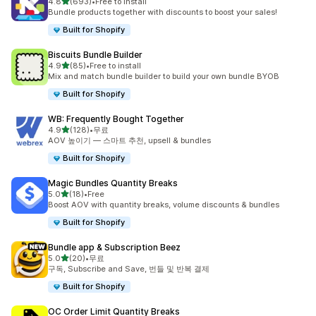
별 5개 중
4.8
(693)
•
Free to install
총 리뷰 693개
Bundle products together with discounts to boost your sales!
Built for Shopify
Biscuits Bundle Builder
별 5개 중
4.9
(85)
•
Free to install
총 리뷰 85개
Mix and match bundle builder to build your own bundle BYOB
Built for Shopify
WB: Frequently Bought Together
별 5개 중
4.9
(128)
•
무료
총 리뷰 128개
AOV 높이기 — 스마트 추천, upsell & bundles
Built for Shopify
Magic Bundles Quantity Breaks
별 5개 중
5.0
(18)
•
Free
총 리뷰 18개
Boost AOV with quantity breaks, volume discounts & bundles
Built for Shopify
Bundle app & Subscription Beez
별 5개 중
5.0
(20)
•
무료
총 리뷰 20개
구독, Subscribe and Save, 번들 및 반복 결제
Built for Shopify
OC Order Limit Quantity Breaks