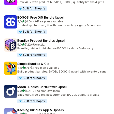
Grow AOV with product bundles, BOGO, quantity breaks & gifts
Built for Shopify
BOGOS: Free Gift Bundle Upsell
5 yıldız üzerinden
5,0
(4.044)
•
Free plan available
toplam 4044 değerlendirme
Trusted app for free gift with purchase, buy x get y & bundles
Built for Shopify
Bundlex Product Bundles Upsell
5 yıldız üzerinden
5,0
(122)
•
Ücretsiz
toplam 122 değerlendirme
Paketler, miktar indirimleri ve BOGO ile daha fazla satış
Built for Shopify
Simple Bundles & Kits
5 yıldız üzerinden
4,8
(737)
•
Free plan available
toplam 737 değerlendirme
Build product bundles, BYOB, BOGO & upsell with inventory sync
Built for Shopify
Moon Bundles CartDrawer Upsell
5 yıldız üzerinden
5,0
(595)
•
Free plan available
toplam 595 değerlendirme
Slide cart, free gifts, post purchase, BOGO, quantity breaks
Built for Shopify
Kaching Bundles App & Upsells
5 yıldız üzerinden