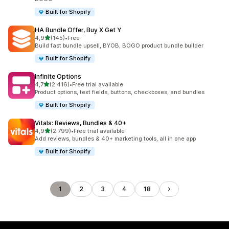
Built for Shopify
HA Bundle Offer, Buy X Get Y
5 yıldız üzerinden
4,9
(145)
•
Free
toplam 145 değerlendirme
Build fast bundle upsell, BYOB, BOGO product bundle builder
Built for Shopify
Infinite Options
5 yıldız üzerinden
4,7
(2.416)
•
Free trial available
toplam 2416 değerlendirme
Product options, text fields, buttons, checkboxes, and bundles
Built for Shopify
Vitals: Reviews, Bundles & 40+
5 yıldız üzerinden
4,9
(2.799)
•
Free trial available
toplam 2799 değerlendirme
Add reviews, bundles & 40+ marketing tools, all in one app
Built for Shopify
1
2
3
4
18