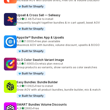
Increase AOV with Bundle offers, Free Gift & Volume Discount!
Built for Shopify
Upsell & Cross Sell — Selleasy
5 yıldız üzerinden
4,9
(2.487)
•
Free to install
toplam 2487 değerlendirme
Frequently bought together bundles & in cart upsell, boost AOV
Built for Shopify
Appstle℠ Bundles App & Upsells
5 yıldız üzerinden
5,0
(1.000)
•
Free plan available
toplam 1000 değerlendirme
Maximize AOV with bundles, volume discount, upsells & BOGO
Built for Shopify
GLO Color Swatch Variant Image
5 yıldız üzerinden
5,0
(1.690)
•
Ücretsiz plan mevcut
toplam 1690 değerlendirme
Group products as variants, show variants as color swatches
Built for Shopify
Easy Bundles: Bundle Builder
5 yıldız üzerinden
4,9
(1.092)
•
Free to install
toplam 1092 değerlendirme
Grow AOV with all product bundles, bundle builder, mix & match
Built for Shopify
SMART Bundles Volume Discounts
5 yıldız üzerinden
4,9
(266)
•
Free
toplam 266 değerlendirme