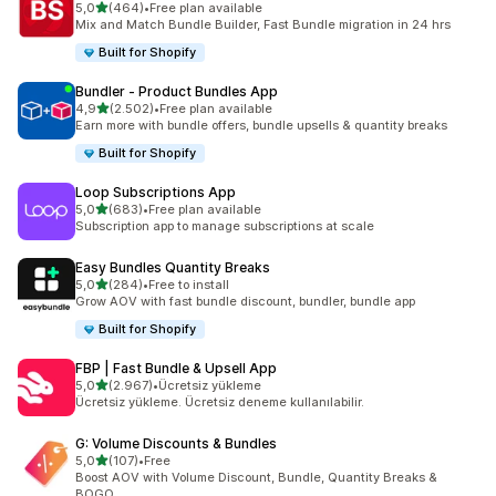
5 yıldız üzerinden
5,0
(464)
•
Free plan available
toplam 464 değerlendirme
Mix and Match Bundle Builder, Fast Bundle migration in 24 hrs
Built for Shopify
Bundler ‑ Product Bundles App
5 yıldız üzerinden
4,9
(2.502)
•
Free plan available
toplam 2502 değerlendirme
Earn more with bundle offers, bundle upsells & quantity breaks
Built for Shopify
Loop Subscriptions App
5 yıldız üzerinden
5,0
(683)
•
Free plan available
toplam 683 değerlendirme
Subscription app to manage subscriptions at scale
Easy Bundles Quantity Breaks
5 yıldız üzerinden
5,0
(284)
•
Free to install
toplam 284 değerlendirme
Grow AOV with fast bundle discount, bundler, bundle app
Built for Shopify
FBP | Fast Bundle & Upsell App
5 yıldız üzerinden
5,0
(2.967)
•
Ücretsiz yükleme
toplam 2967 değerlendirme
Ücretsiz yükleme. Ücretsiz deneme kullanılabilir.
G: Volume Discounts & Bundles
5 yıldız üzerinden
5,0
(107)
•
Free
toplam 107 değerlendirme
Boost AOV with Volume Discount, Bundle, Quantity Breaks &
BOGO