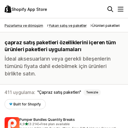
Shopify App Store
Pazarlama ve dönüşüm
Yukarı satış ve paketler
Ürünleri paketleri
çapraz satış paketleri özelliklerini içeren tüm
ürünleri paketleri uygulamaları
İdeal aksesuarların veya gerekli bileşenlerin
tümünü fiyata dahil edebilmek için ürünleri
birlikte satın.
411 uygulama:
Çapraz satış paketleri
Temizle
Built for Shopify
Pumper Bundles Quantity Breaks
5 yıldız üzerinden
4,9
(3.214)
•
Free plan available
toplam 3214 değerlendirme