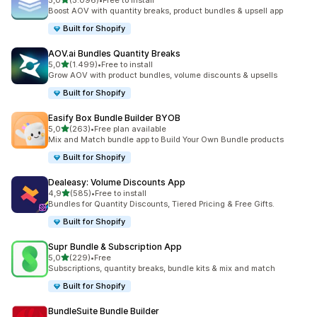
5,0
(5.096)
•
Free to install
toplam 5096 değerlendirme
Boost AOV with quantity breaks, product bundles & upsell app
Built for Shopify
AOV.ai Bundles Quantity Breaks
5 yıldız üzerinden
5,0
(1.499)
•
Free to install
toplam 1499 değerlendirme
Grow AOV with product bundles, volume discounts & upsells
Built for Shopify
Easify Box Bundle Builder BYOB
5 yıldız üzerinden
5,0
(263)
•
Free plan available
toplam 263 değerlendirme
Mix and Match bundle app to Build Your Own Bundle products
Built for Shopify
Dealeasy: Volume Discounts App
5 yıldız üzerinden
4,9
(585)
•
Free to install
toplam 585 değerlendirme
Bundles for Quantity Discounts, Tiered Pricing & Free Gifts.
Built for Shopify
Supr Bundle & Subscription App
5 yıldız üzerinden
5,0
(229)
•
Free
toplam 229 değerlendirme
Subscriptions, quantity breaks, bundle kits & mix and match
Built for Shopify
BundleSuite Bundle Builder