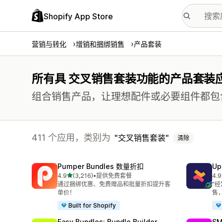
Shopify App Store
营销与转化
增销和捆绑销售
产品套装
所有具 交叉销售套装功能的产品套装
组合销售产品，让理想配件或必要组件都包
411 个应用，类别为
交叉销售套装
清除
Pumper Bundles 数量折扣
Up
星（满分 5 星）
4.9
(3,216)
•
提供免费套餐
4.9
总共 3216 条评论
总共
通过捆绑优惠、免费赠品和批量折扣提升客
“
单价！
售
Built for Shopify
Easy Bundles: Bundle Builder
SM