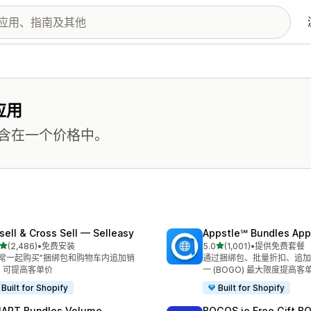
应用
含在一个价格中。
sell & Cross Sell — Selleasy
Appstle℠ Bundles App
星（满分 5 星）
星（满分 5 星）
(2,486)
•
免费安装
5.0
(1,001)
•
提供免费套餐
 2486 条评论
总共 1001 条评论
经常一起购买”捆绑包和购物车内追加销
通过捆绑包、批量折扣、追加
，可提高客单价
一 (BOGO) 最大限度提高客单
Built for Shopify
Built for Shopify
ART Bundles Volume
BOGOS.io Free Gift B