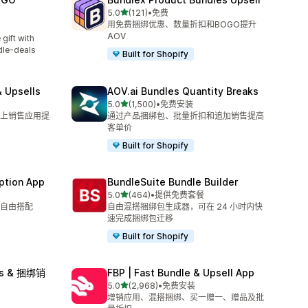
星（满分 5 星）
5.0
(121)
•
免费
总共 121 条评论
用免费捆绑优惠、数量折扣和BOGO提升
AOV
ft with
dle-deals
Built for Shopify
 Upsells
AOV.ai Bundles Quantity Breaks
星（满分 5 星）
5.0
(1,500)
•
免费安装
总共 1500 条评论
上销售应用提
通过产品捆绑包、批量折扣和追加销售提高
客单价
Built for Shopify
ption App
BundleSuite Bundle Builder
星（满分 5 星）
5.0
(464)
•
提供免费套餐
总共 464 条评论
自由搭配
自由混搭捆绑包生成器，可在 24 小时内快
速完成捆绑包迁移
Built for Shopify
lls & 捆绑销
FBP | Fast Bundle & Upsell App
星（满分 5 星）
5.0
(2,968)
•
免费安装
总共 2968 条评论
增销应用、混搭捆绑、买一赠一、赠品及批