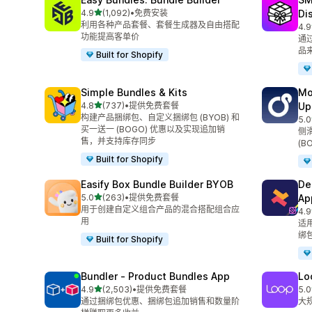
星（满分 5 星）
4.9
(1,092)
•
免费安装
Di
总共 1092 条评论
利用各种产品套餐、套餐生成器及自由搭配
4.9
总共
功能提高客单价
通
品
Built for Shopify
Simple Bundles & Kits
Mo
星（满分 5 星）
4.8
(737)
•
提供免费套餐
Up
总共 737 条评论
构建产品捆绑包、自定义捆绑包 (BYOB) 和
5.0
总共
买一送一 (BOGO) 优惠以及实现追加销
侧
售，并支持库存同步
(B
Built for Shopify
Easify Box Bundle Builder BYOB
De
星（满分 5 星）
5.0
(263)
•
提供免费套餐
Ap
总共 263 条评论
用于创建自定义组合产品的混合搭配组合应
4.9
总共
用
适
绑
Built for Shopify
Bundler ‑ Product Bundles App
Lo
星（满分 5 星）
4.9
(2,503)
•
提供免费套餐
5.0
总共 2503 条评论
总共
通过捆绑包优惠、捆绑包追加销售和数量阶
大