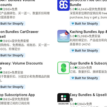
scounts
Bundle
星（满分 5 星）
星（满分 5 星）
(266)
•
免费
5.0
(4,044)
•
提供免费套餐
 266 条评论
总共 4044 条评论
过产品捆绑包、买一送一、数量折扣和赠
深受商家信赖的促销应用 free gi
来提高客单价
purchase, buy x get y, bun
Built for Shopify
Built for Shopify
on Bundles CartDrawer
Kaching Bundles App &
星（满分 5 星）
sell
5.0
(5,098)
•
免费安装
总共 5098 条评论
利用阶梯定价、产品组合和向
星（满分 5 星）
(595)
•
提供免费套餐
 595 条评论
高客单价 (AOV)
滑购物车、免费赠品、结账后、买一送一
OGO)、阶梯定价
Built for Shopify
Built for Shopify
aleasy: Volume Discounts
Supr Bundle & Subscri
星（满分 5 星）
p
5.0
(229)
•
免费
总共 229 条评论
订阅、数量折扣、捆绑套装及
星（满分 5 星）
(585)
•
免费安装
 585 条评论
用于数量折扣、分层定价和免费赠品的捆
Built for Shopify
包。
Built for Shopify
op Subscriptions App
Easy Bundles & Upse
星（满分 5 星）
(683)
•
提供免费套餐
售
 683 条评论
规模管理订阅的订阅应用
星（满分 5 星）
5.0
(284)
•
免费
总共 284 条评论