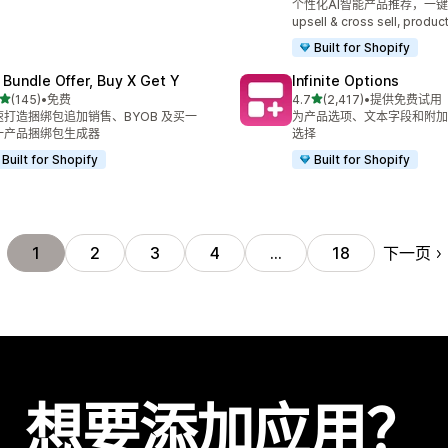
个性化AI智能产品推荐，一键Add
upsell & cross sell, produc
Built for Shopify
 Bundle Offer, Buy X Get Y
Infinite Options
星（满分 5 星）
星（满分 5 星）
(145)
•
免费
4.7
(2,417)
•
提供免费试用
 145 条评论
总共 2417 条评论
速打造捆绑包追加销售、BYOB 及买一
为产品选项、文本字段和附加
一产品捆绑包生成器
选择
Built for Shopify
Built for Shopify
下一页
1
2
3
4
…
18
想要添加应用？