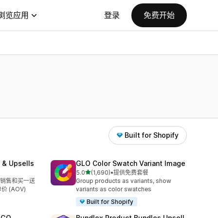
浏览应用
登录
免费开始
Built for Shopify
 & Upsells
GLO Color Swatch Variant Image
星（满分 5 星）
5.0
(1,690)
•
提供免费套餐
总共 1690 条评论
销售和买一送
Group products as variants, show
价 (AOV)
variants as color swatches
Built for Shopify
OGO
Bundlex Product Bundles Upsell