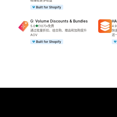
梯赚取更多收益
Built for Shopify
G: Volume Discounts & Bundles
HA
星（满分 5 星）
5.0
(107)
•
免费
4.9
总共 107 条评论
总共
通过批量折扣、组合购、赠品和加购提升
快
AOV
送
Built for Shopify