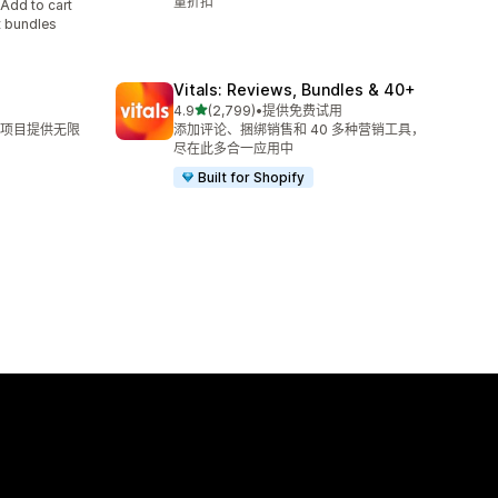
量折扣
 to cart
t bundles
Vitals: Reviews, Bundles & 40+
星（满分 5 星）
4.9
(2,799)
•
提供免费试用
总共 2799 条评论
项目提供无限
添加评论、捆绑销售和 40 多种营销工具，
尽在此多合一应用中
Built for Shopify