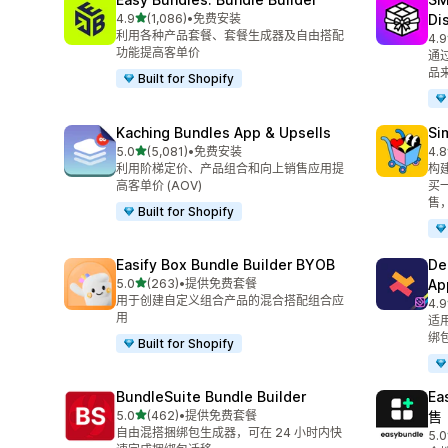
星（满分 5 星）
4.9
(1,086)
•
免费安装
Di
总共 1086 条评论
利用各种产品套餐、套餐生成器及自由搭配
4.9
总共
功能提高客单价
通
品
Built for Shopify
Kaching Bundles App & Upsells
Si
星（满分 5 星）
5.0
(5,081)
•
免费安装
4.8
总共 5081 条评论
总共
利用阶梯定价、产品组合和向上销售应用提
构建
高客单价 (AOV)
买一
售
Built for Shopify
Easify Box Bundle Builder BYOB
De
星（满分 5 星）
5.0
(263)
•
提供免费套餐
Ap
总共 263 条评论
用于创建自定义组合产品的混合搭配组合应
4.9
总共
用
适
绑
Built for Shopify
BundleSuite Bundle Builder
Ea
星（满分 5 星）
5.0
(462)
•
提供免费套餐
售
总共 462 条评论
自由混搭捆绑包生成器，可在 24 小时内快
5.0
总共