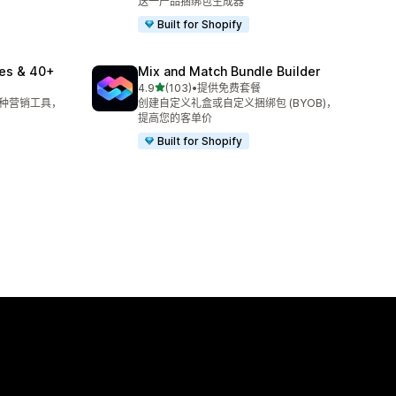
送一产品捆绑包生成器
Built for Shopify
les & 40+
Mix and Match Bundle Builder
星（满分 5 星）
4.9
(103)
•
提供免费套餐
总共 103 条评论
多种营销工具，
创建自定义礼盒或自定义捆绑包 (BYOB)，
提高您的客单价
Built for Shopify