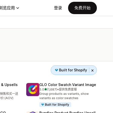
浏览应用
登录
免费开始
Built for Shopify
 & Upsells
GLO Color Swatch Variant Image
星（满分 5 星）
5.0
(1,687)
•
提供免费套餐
总共 1687 条评论
销售和买一送
Group products as variants, show
价 (AOV)
variants as color swatches
Built for Shopify
OGO
Bundlex Product Bundles Upsell