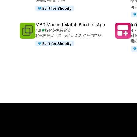
速完成捆绑包迁移
个性
ups
Built for Shopify
MBC Mix and Match Bundles App
In
星（满分 5 星）
4.9
(351)
•
免费安装
4.7
总共 351 条评论
总共
轻松创建买一送一及“买 X 送 Y”捆绑产品
针
选
Built for Shopify