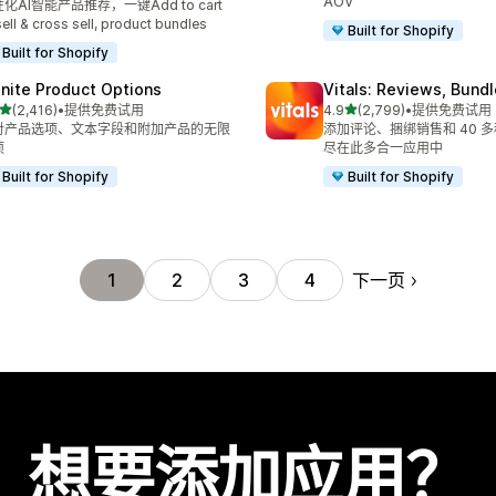
AOV
化AI智能产品推荐，一键Add to cart
ell & cross sell, product bundles
Built for Shopify
Built for Shopify
finite Product Options
Vitals: Reviews, Bund
星（满分 5 星）
星（满分 5 星）
(2,416)
•
提供免费试用
4.9
(2,799)
•
提供免费试用
 2416 条评论
总共 2799 条评论
对产品选项、文本字段和附加产品的无限
添加评论、捆绑销售和 40 
项
尽在此多合一应用中
Built for Shopify
Built for Shopify
下一页
1
2
3
4
想要添加应用？