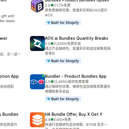
星（满分 5 星）
5.0
(117)
•
免费
总共 117 条评论
用免费捆绑优惠、数量折扣和BOGO提升
AOV
ft with
dle-deals
Built for Shopify
awer
AOV.ai Bundles Quantity Breaks
星（满分 5 星）
5.0
(1,500)
•
免费安装
总共 1500 条评论
通过产品捆绑包、批量折扣和追加销售提高
客单价
后、买一送一
Built for Shopify
ption App
Bundler ‑ Product Bundles App
星（满分 5 星）
4.9
(2,495)
•
提供免费套餐
总共 2495 条评论
自由搭配
通过捆绑包优惠、捆绑包追加销售和数量阶
梯赚取更多收益
Built for Shopify
& Bundles
HA Bundle Offer, Buy X Get Y
星（满分 5 星）
4.9
(145)
•
免费
总共 145 条评论
和加购提升
快速打造捆绑包追加销售、BYOB 及买一