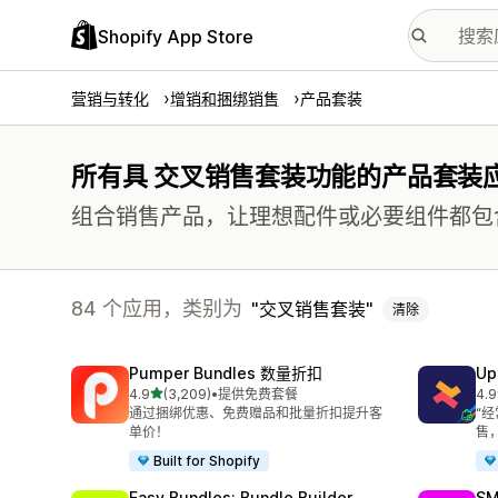
Shopify App Store
营销与转化
增销和捆绑销售
产品套装
所有具 交叉销售套装功能的产品套装
组合销售产品，让理想配件或必要组件都包
84 个应用，类别为
交叉销售套装
清除
Pumper Bundles 数量折扣
Up
星（满分 5 星）
4.9
(3,209)
•
提供免费套餐
4.9
总共 3209 条评论
总共
通过捆绑优惠、免费赠品和批量折扣提升客
“
单价！
售
Built for Shopify
Easy Bundles: Bundle Builder
SM