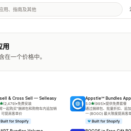
应用
含在一个价格中。
sell & Cross Sell — Selleasy
Appstle℠ Bundles App
星（满分 5 星）
星（满分 5 星）
(2,479)
•
免费安装
5.0
(995)
•
提供免费套餐
 2479 条评论
总共 995 条评论
经常一起购买”捆绑包和购物车内追加销
通过捆绑包、批量折扣、追加
，可提高客单价
一 (BOGO) 最大限度提高客单
Built for Shopify
Built for Shopify
ART Bundles Volume
BOGOS.io Free Gift B