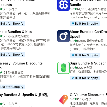
scounts
Bundle
星（满分 5 星）
星（满分 5 星）
(265)
•
免费
5.0
(4,036)
•
提供免费套餐
 265 条评论
总共 4036 条评论
过产品捆绑包、买一送一、数量折扣和赠
深受商家信赖的促销应用 free gi
来提高客单价
purchase, buy x get y, bun
Built for Shopify
Built for Shopify
mple Bundles & Kits
Moon Bundles CartDr
星（满分 5 星）
(737)
•
提供免费套餐
Upsell
 737 条评论
产品捆绑包、自定义捆绑包 (BYOB) 和
星（满分 5 星）
5.0
(590)
•
提供免费套餐
总共 590 条评论
送一 (BOGO) 优惠以及实现追加销
侧滑购物车、免费赠品、结账
，并支持库存同步
(BOGO)、阶梯定价
Built for Shopify
Built for Shopify
aleasy: Volume Discounts
Supr Bundle & Subscri
星（满分 5 星）
p
5.0
(227)
•
免费
总共 227 条评论
订阅、数量折扣、捆绑套装及
星（满分 5 星）
(584)
•
免费安装
 584 条评论
用于数量折扣、分层定价和免费赠品的捆
Built for Shopify
包。
Built for Shopify
sy Bundles & Upsells & 捆绑销
G: Volume Discounts 
星（满分 5 星）
5.0
(107)
•
免费
总共 107 条评论
通过批量折扣、组合购、赠品
星（满分 5 星）
(283)
•
免费
 283 条评论