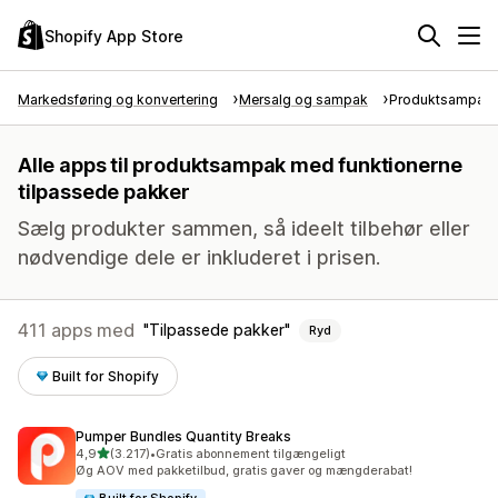
Shopify App Store
Markedsføring og konvertering
Mersalg og sampak
Produktsampak
Alle apps til produktsampak med funktionerne
tilpassede pakker
Sælg produkter sammen, så ideelt tilbehør eller
nødvendige dele er inkluderet i prisen.
411 apps med
Tilpassede pakker
Ryd
Built for Shopify
Pumper Bundles Quantity Breaks
ud af 5 stjerner
4,9
(3.217)
•
Gratis abonnement tilgængeligt
3217 anmeldelser i alt
Øg AOV med pakketilbud, gratis gaver og mængderabat!