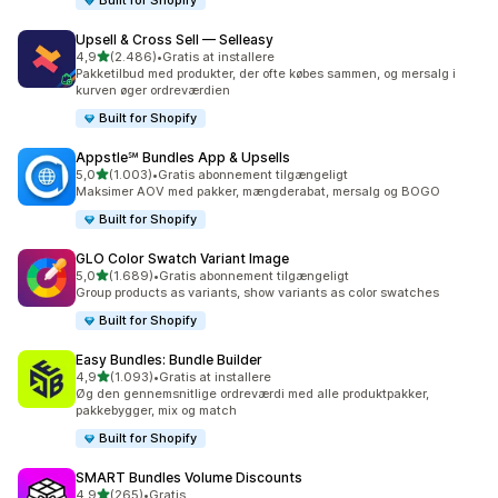
Built for Shopify
Upsell & Cross Sell — Selleasy
ud af 5 stjerner
4,9
(2.486)
•
Gratis at installere
2486 anmeldelser i alt
Pakketilbud med produkter, der ofte købes sammen, og mersalg i
kurven øger ordreværdien
Built for Shopify
Appstle℠ Bundles App & Upsells
ud af 5 stjerner
5,0
(1.003)
•
Gratis abonnement tilgængeligt
1003 anmeldelser i alt
Maksimer AOV med pakker, mængderabat, mersalg og BOGO
Built for Shopify
GLO Color Swatch Variant Image
ud af 5 stjerner
5,0
(1.689)
•
Gratis abonnement tilgængeligt
1689 anmeldelser i alt
Group products as variants, show variants as color swatches
Built for Shopify
Easy Bundles: Bundle Builder
ud af 5 stjerner
4,9
(1.093)
•
Gratis at installere
1093 anmeldelser i alt
Øg den gennemsnitlige ordreværdi med alle produktpakker,
pakkebygger, mix og match
Built for Shopify
SMART Bundles Volume Discounts
ud af 5 stjerner
4,9
(265)
•
Gratis