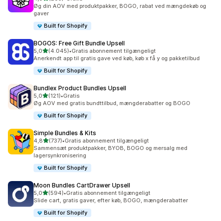
265 anmeldelser i alt
Øg din AOV med produktpakker, BOGO, rabat ved mængdekøb og
gaver
Built for Shopify
BOGOS: Free Gift Bundle Upsell
ud af 5 stjerner
5,0
(4.045)
•
Gratis abonnement tilgængeligt
4045 anmeldelser i alt
Anerkendt app til gratis gave ved køb, køb x få y og pakketilbud
Built for Shopify
Bundlex Product Bundles Upsell
ud af 5 stjerner
5,0
(121)
•
Gratis
121 anmeldelser i alt
Øg AOV med gratis bundttilbud, mængderabatter og BOGO
Built for Shopify
Simple Bundles & Kits
ud af 5 stjerner
4,8
(737)
•
Gratis abonnement tilgængeligt
737 anmeldelser i alt
Sammensæt produktpakker, BYOB, BOGO og mersalg med
lagersynkronisering
Built for Shopify
Moon Bundles CartDrawer Upsell
ud af 5 stjerner
5,0
(594)
•
Gratis abonnement tilgængeligt
594 anmeldelser i alt
Slide cart, gratis gaver, efter køb, BOGO, mængderabatter
Built for Shopify