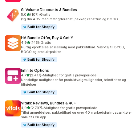
G: Volume Discounts & Bundles
ud af 5 stjerner
5,0
(107)
•
Gratis
107 anmeldelser i alt
Øg din AOV med mængderabat, pakker, rabattrin og BOGO
Built for Shopify
HA Bundle Offer, Buy X Get Y
ud af 5 stjerner
4,9
(145)
•
Gratis
145 anmeldelser i alt
Hurtig oprettelse af mersalg med pakketilbud. Værktøj til BYOB,
BOGO og produktpakker
Built for Shopify
Infinite Options
ud af 5 stjerner
4,7
(2.417)
•
Mulighed for gratis prøveperiode
2417 anmeldelser i alt
Uendelige muligheder for produktvalgmuligheder, tekstfelter og
tilføjelser
Built for Shopify
Vitals: Reviews, Bundles & 40+
ud af 5 stjerner
4,9
(2.797)
•
Mulighed for gratis prøveperiode
2797 anmeldelser i alt
Tilføj anmeldelser, pakketilbud og over 40 markedsføringsværktøjer
samlet i én app
Built for Shopify