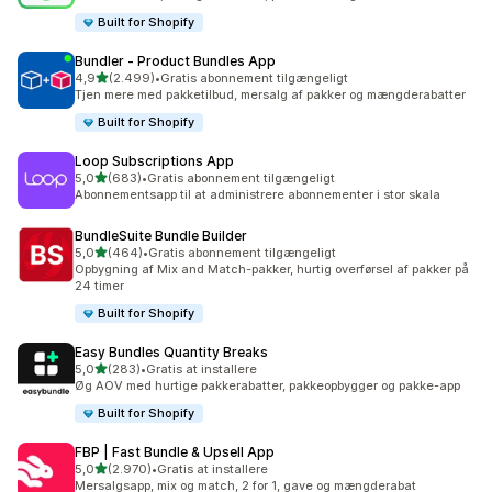
Built for Shopify
Bundler ‑ Product Bundles App
ud af 5 stjerner
4,9
(2.499)
•
Gratis abonnement tilgængeligt
2499 anmeldelser i alt
Tjen mere med pakketilbud, mersalg af pakker og mængderabatter
Built for Shopify
Loop Subscriptions App
ud af 5 stjerner
5,0
(683)
•
Gratis abonnement tilgængeligt
683 anmeldelser i alt
Abonnementsapp til at administrere abonnementer i stor skala
BundleSuite Bundle Builder
ud af 5 stjerner
5,0
(464)
•
Gratis abonnement tilgængeligt
464 anmeldelser i alt
Opbygning af Mix and Match-pakker, hurtig overførsel af pakker på
24 timer
Built for Shopify
Easy Bundles Quantity Breaks
ud af 5 stjerner
5,0
(283)
•
Gratis at installere
283 anmeldelser i alt
Øg AOV med hurtige pakkerabatter, pakkeopbygger og pakke-app
Built for Shopify
FBP | Fast Bundle & Upsell App
ud af 5 stjerner
5,0
(2.970)
•
Gratis at installere
2970 anmeldelser i alt
Mersalgsapp, mix og match, 2 for 1, gave og mængderabat