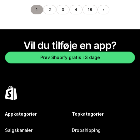
1
2
3
4
18
Vil du tilføje en app?
Prøv Shopify gratis i 3 dage
Appkategorier
Topkategorier
Salgskanaler
Dropshipping