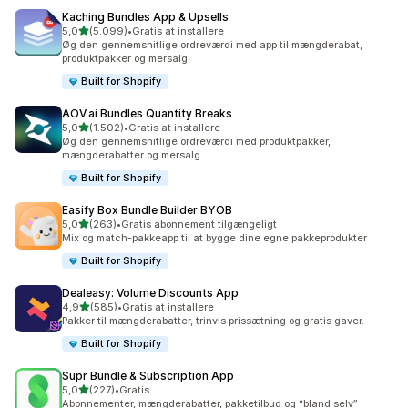
Kaching Bundles App & Upsells
ud af 5 stjerner
5,0
(5.099)
•
Gratis at installere
5099 anmeldelser i alt
Øg den gennemsnitlige ordreværdi med app til mængderabat,
produktpakker og mersalg
Built for Shopify
AOV.ai Bundles Quantity Breaks
ud af 5 stjerner
5,0
(1.502)
•
Gratis at installere
1502 anmeldelser i alt
Øg den gennemsnitlige ordreværdi med produktpakker,
mængderabatter og mersalg
Built for Shopify
Easify Box Bundle Builder BYOB
ud af 5 stjerner
5,0
(263)
•
Gratis abonnement tilgængeligt
263 anmeldelser i alt
Mix og match-pakkeapp til at bygge dine egne pakkeprodukter
Built for Shopify
Dealeasy: Volume Discounts App
ud af 5 stjerner
4,9
(585)
•
Gratis at installere
585 anmeldelser i alt
Pakker til mængderabatter, trinvis prissætning og gratis gaver.
Built for Shopify
Supr Bundle & Subscription App
ud af 5 stjerner
5,0
(227)
•
Gratis
227 anmeldelser i alt
Abonnementer, mængderabatter, pakketilbud og “bland selv”