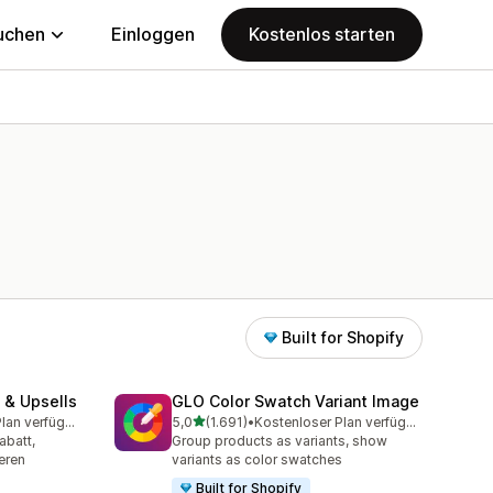
uchen
Einloggen
Kostenlos starten
Built for Shopify
 & Upsells
GLO Color Swatch Variant Image
von 5 Sternen
Kostenloser Plan verfügbar
5,0
(1.691)
•
Kostenloser Plan verfügbar
amt
1691 Rezensionen insgesamt
abatt,
Group products as variants, show
eren
variants as color swatches
Built for Shopify