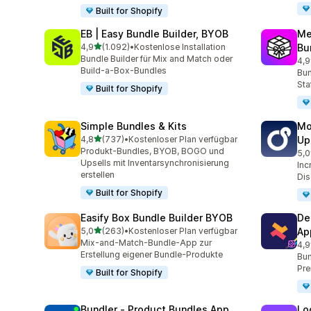
Built for Shopify
EB | Easy Bundle Builder, BYOB
Me
von 5 Sternen
4,9
(1.092)
•
Kostenlose Installation
Bu
1092 Rezensionen insgesamt
Bundle Builder für Mix and Match oder
4,9
266
Build-a-Box-Bundles
Bun
Sta
Built for Shopify
Simple Bundles & Kits
Mo
von 5 Sternen
4,8
(737)
•
Kostenloser Plan verfügbar
Up
737 Rezensionen insgesamt
Produkt-Bundles, BYOB, BOGO und
5,0
595
Upsells mit Inventarsynchronisierung
Inc
erstellen
Dis
Built for Shopify
Easify Box Bundle Builder BYOB
De
von 5 Sternen
5,0
(263)
•
Kostenloser Plan verfügbar
Ap
263 Rezensionen insgesamt
Mix-and-Match-Bundle-App zur
4,9
585
Erstellung eigener Bundle-Produkte
Bun
Pre
Built for Shopify
Bundler ‑ Product Bundles App
Lo