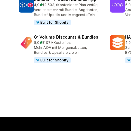
von 5 Sternen
4,9
(2.503)
•
Kostenloser Plan verfügbar
5,0
2503 Rezensionen insgesamt
683
Verdiene mehr mit Bundle-Angeboten,
Abo
Bundle-Upsells und Mengenstaffeln
Ve
Built for Shopify
G: Volume Discounts & Bundles
HA
von 5 Sternen
5,0
(107)
•
Kostenlos
4,9
107 Rezensionen insgesamt
145
Mehr AOV mit Mengenrabatten,
Sch
Bundles & Upsells erzielen
BY
Built for Shopify