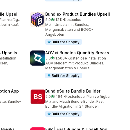
le Upsell
Bundlex Product Bundles Upsell
von 5 Sternen
Kostenloser Plan verfügbar
5,0
(121)
•
Kostenlos
amt
121 Rezensionen insgesamt
t beim kauf,
Mehr Umsatz mit Bundles,
Mengenrabatten und BOGO-
Angeboten
Built for Shopify
 Upsells
AOV.ai Bundles Quantity Breaks
von 5 Sternen
stallation
5,0
(1.500)
•
Kostenlose Installation
amt
1500 Rezensionen insgesamt
isen,
AOV steigern mit Produkt-Bundles,
s
Mengenrabatten & Upsells
Built for Shopify
ption App
BundleSuite Bundle Builder
von 5 Sternen
5,0
(464)
•
Kostenloser Plan verfügbar
mt
464 Rezensionen insgesamt
tte, Bundle-
Mix and Match Bundle Builder, Fast
Bundle-Migration in 24 Stunden
Built for Shopify
 Breaks
FBP | Fast Bundle & Upsell App