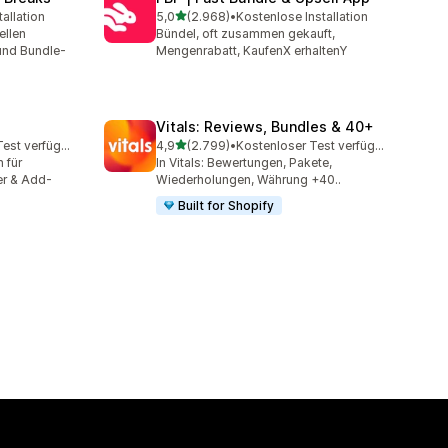
von 5 Sternen
allation
5,0
(2.968)
•
Kostenlose Installation
mt
2968 Rezensionen insgesamt
ellen
Bündel, oft zusammen gekauft,
und Bundle-
Mengenrabatt, KaufenX erhaltenY
Vitals: Reviews, Bundles & 40+
von 5 Sternen
Kostenloser Test verfügbar
4,9
(2.799)
•
Kostenloser Test verfügbar
amt
2799 Rezensionen insgesamt
 für
In Vitals: Bewertungen, Pakete,
er & Add-
Wiederholungen, Währung +40..
Built for Shopify