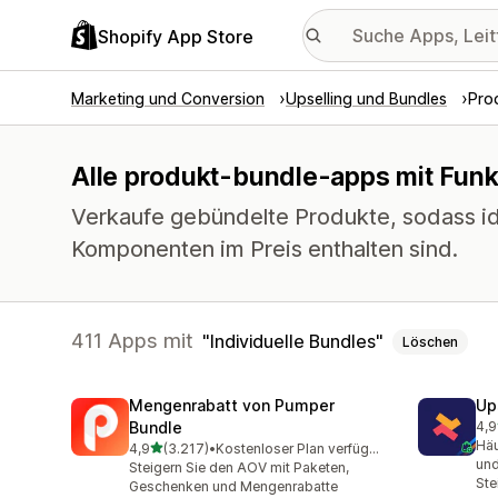
Shopify App Store
Marketing und Conversion
Upselling und Bundles
Pro
Alle produkt-bundle-apps mit Funkt
Verkaufe gebündelte Produkte, sodass id
Komponenten im Preis enthalten sind.
411 Apps mit
Individuelle Bundles
Löschen
Mengenrabatt von Pumper
Up
Bundle
4,9
248
Häu
von 5 Sternen
4,9
(3.217)
•
Kostenloser Plan verfügbar
3217 Rezensionen insgesamt
und
Steigern Sie den AOV mit Paketen,
Ste
Geschenken und Mengenrabatte