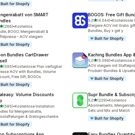
Built for Shopify
ngenrabatt von SMART
BOGOS: Free Gift Bund
von 5 Sternen
ndles
5,0
(4.044)
•
4044 Rezensionen insges
Steigere AOV mit Gratis gif
von 5 Sternen
(266)
•
Kostenlos
 Rezensionen insgesamt
Bundles, Buy x get y
dle, BOGO, Mengenrabatt &
ffelpreise – AOV steigern
Built for Shopify
Built for Shopify
on Bundles CartDrawer
Kaching Bundles App &
von 5 Sternen
sell
5,0
(5.099)
•
Kostenlose In
5099 Rezensionen insges
AOV steigern mit Staffelpre
von 5 Sternen
(595)
•
Kostenloser Plan verfügbar
 Rezensionen insgesamt
Produkt-Bundles & Upsell
rease AOV with Bundles, Volume
count, Free Gift, BOGOs
Built for Shopify
Built for Shopify
aleasy: Volume Discounts
Supr Bundle & Subscri
von 5 Sternen
p
5,0
(229)
•
Kostenlos
229 Rezensionen insgesa
Abonnements, Mengenraba
von 5 Sternen
(585)
•
Kostenlose Installation
 Rezensionen insgesamt
Sets und Mix and Match
dles für Mengenrabatte,
isstaffelungen & Gratisgeschenke.
Built for Shopify
Built for Shopify
op Subscriptions App
Easy Bundles Quantity