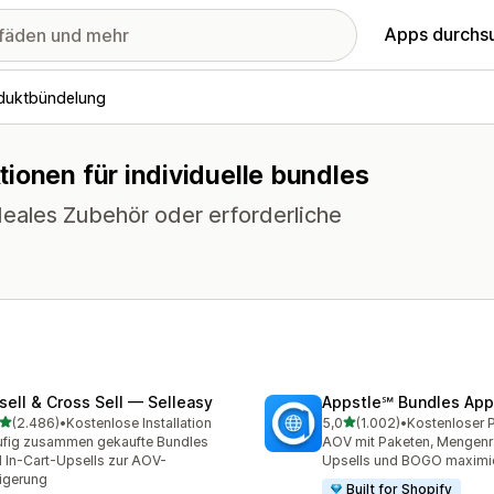
Apps durchs
duktbündelung
ionen für individuelle bundles
eales Zubehör oder erforderliche
sell & Cross Sell — Selleasy
Appstle℠ Bundles App
von 5 Sternen
von 5 Sternen
(2.486)
•
Kostenlose Installation
5,0
(1.002)
•
6 Rezensionen insgesamt
1002 Rezensionen insges
fig zusammen gekaufte Bundles
AOV mit Paketen, Mengenr
 In-Cart-Upsells zur AOV-
Upsells und BOGO maximi
igerung
Built for Shopify