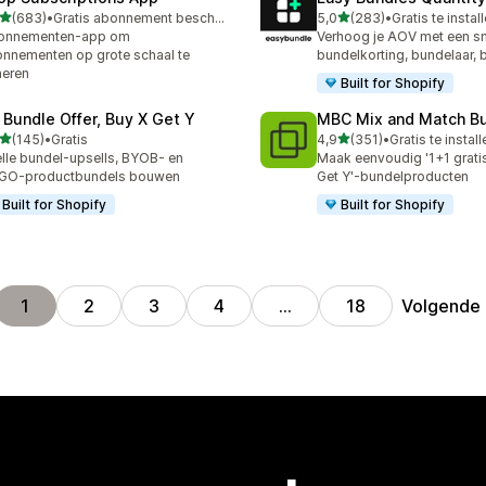
van 5 sterren
van 5 sterren
(683)
•
Gratis abonnement beschikbaar
5,0
(283)
•
Gratis te instal
 recensies in totaal
283 recensies in totaal
onnementen-app om
Verhoog je AOV met een sn
nnementen op grote schaal te
bundelkorting, bundelaar,
heren
Built for Shopify
 Bundle Offer, Buy X Get Y
MBC Mix and Match B
van 5 sterren
van 5 sterren
(145)
•
Gratis
4,9
(351)
•
Gratis te instal
 recensies in totaal
351 recensies in totaal
lle bundel-upsells, BYOB- en
Maak eenvoudig '1+1 gratis
GO-productbundels bouwen
Get Y'-bundelproducten
Built for Shopify
Built for Shopify
Volgende
1
2
3
4
…
18