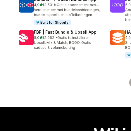
van 5 sterren
4,9
(2.501)
•
Gratis abonnement beschikbaar
5,0
2501 recensies in totaal
683
Verdien meer met bundelaanbiedingen,
Ab
bundel-upsells en staffelkortingen
abo
be
Built for Shopify
FBP | Fast Bundle & Upsell App
HA
van 5 sterren
5,0
(2.962)
•
Gratis te installeren
4,9
2962 recensies in totaal
145
Upsell, Mix & Match, BOGO, Gratis
Sne
cadeau & volumekorting
BO