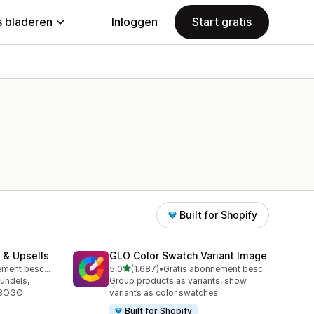
 bladeren
Inloggen
Start gratis
Built for Shopify
 & Upsells
GLO Color Swatch Variant Image
van 5 sterren
Gratis abonnement beschikbaar
5,0
(1.687)
•
Gratis abonnement beschikbaar
1687 recensies in totaal
undels,
Group products as variants, show
n BOGO
variants as color swatches
Built for Shopify