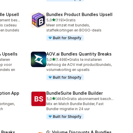
le Upsell
Bundlex Product Bundles Upsell
van 5 sterren
Gratis abonnement beschikbaar
5,0
(119)
•
Gratis
119 recensies in totaal
is cadeau
Meer omzet met bundels,
y en bundels
staffelkortingen en BOGO-deals
Built for Shopify
 Upsells
AOV.ai Bundles Quantity Breaks
van 5 sterren
alleren
5,0
(1.498)
•
Gratis te installeren
1498 recensies in totaal
pp voor
Verhoog de AOV met productbundels,
undels en
volumekorting en upsells
Built for Shopify
ption App
BundleSuite Bundle Builder
van 5 sterren
5,0
(464)
•
Gratis abonnement beschikbaar
464 recensies in totaal
rtingen,
Mix en Match Bundle Builder, Fast
ch
Bundle-migratie in 24 uur
Built for Shopify
 Breaks
G: Volume Discounts & Bundles