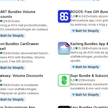
ART Bundles Volume
BOGOS: Free Gift Bund
van 5 sterren
scounts
5,0
(4.042)
•
4042 recensies in totaal
Betrouwbare app voor grat
van 5 sterren
(263)
•
Gratis
 recensies in totaal
bij aankoop, koop x krijg 
hoog je AOV met productbundels,
O, kwantumkortingen en cadeaus
Built for Shopify
Built for Shopify
on Bundles CartDrawer
Kaching Bundles App &
van 5 sterren
sell
5,0
(5.088)
•
Gratis te inst
5088 recensies in totaal
Verhoog de AOV met de a
van 5 sterren
(594)
•
Gratis abonnement beschikbaar
 recensies in totaal
staffelkortingen, productb
rease AOV with Bundles, Volume
upsells
count, Free Gift, BOGOs
Built for Shopify
Built for Shopify
aleasy: Volume Discounts
Supr Bundle & Subscri
van 5 sterren
p
5,0
(229)
•
Gratis
229 recensies in totaal
Abonnementen, kwantumko
van 5 sterren
(584)
•
Gratis te installeren
 recensies in totaal
bundelkits & mix-and-mat
dels voor staffelkortingen,
ffelprijzen en gratis cadeaus.
Built for Shopify
Built for Shopify
op Subscriptions App
Easy Bundles Quantity