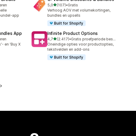
van 5 sterren
leren
5,0
(107)
•
Gratis
107 recensies in totaal
elle
Verhoog AOV met volumekortingen,
 bundel-app
bundles en upsells
Built for Shopify
undles App
Infinite Product Options
van 5 sterren
leren
4,7
(2.417)
•
Gratis proefperiode beschikbaar
2417 recensies in totaal
'- en 'Buy X
Oneindige opties voor productopties,
tekstvelden en add-ons
Built for Shopify