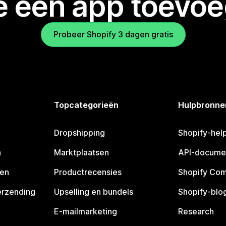
je een app toevo
Probeer Shopify 3 dagen gratis
Topcategorieën
Hulpbronne
Dropshipping
Shopify-hel
n
Marktplaatsen
API-docume
pen
Productrecensies
Shopify Co
erzending
Upselling en bundels
Shopify-blo
E-mailmarketing
Research