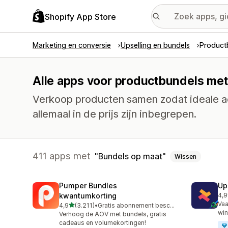
Shopify App Store
Marketing en conversie
Upselling en bundels
Product
Alle apps voor productbundels met
Verkoop producten samen zodat ideale a
allemaal in de prijs zijn inbegrepen.
411 apps met
Bundels op maat
Wissen
Pumper Bundles
Up
kwantumkorting
4,9
248
Vaa
van 5 sterren
4,9
(3.211)
•
Gratis abonnement beschikbaar
3211 recensies in totaal
win
Verhoog de AOV met bundels, gratis
cadeaus en volumekortingen!