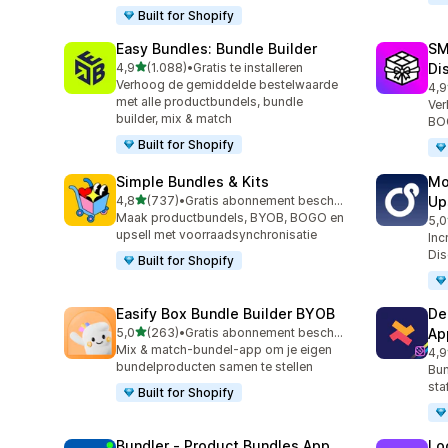
Built for Shopify
Easy Bundles: Bundle Builder
SM
van 5 sterren
4,9
(1.088)
•
Gratis te installeren
Di
1088 recensies in totaal
Verhoog de gemiddelde bestelwaarde
4,9
263
met alle productbundels, bundle
Ver
builder, mix & match
BOG
Built for Shopify
Simple Bundles & Kits
Mo
van 5 sterren
4,8
(737)
•
Gratis abonnement beschikbaar
Up
737 recensies in totaal
Maak productbundels, BYOB, BOGO en
5,0
594
upsell met voorraadsynchronisatie
Inc
Dis
Built for Shopify
Easify Box Bundle Builder BYOB
De
van 5 sterren
5,0
(263)
•
Gratis abonnement beschikbaar
Ap
263 recensies in totaal
Mix & match-bundel-app om je eigen
4,9
584
bundelproducten samen te stellen
Bun
sta
Built for Shopify
Bundler ‑ Product Bundles App
Lo