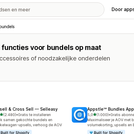
Door apps
bundels
 functies voor bundels op maat
ccessoires of noodzakelijke onderdelen
sell & Cross Sell — Selleasy
Appstle℠ Bundles App
van 5 sterren
van 5 sterren
(2.480)
•
Gratis te installeren
5,0
(1.000)
•
0 recensies in totaal
1000 recensies in totaal
k samen gekochte bundels en
Maximaliseer je AOV met b
kelwagen-upsells, verhoog de AOV
volumekorting, upsells e
Built for Shopify
Built for Shopify