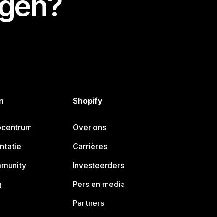
egen?
n
Shopify
pcentrum
Over ons
ntatie
Carrières
mmunity
Investeerders
g
Pers en media
Partners