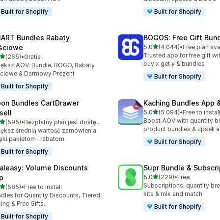
Built for Shopify
Built for Shopify
ART Bundles Rabaty
BOGOS: Free Gift Bund
na 5 gwiazdek
ościowe
5,0
(4 044)
•
Free plan ava
Łączna liczba recenzji: 40
Trusted app for free gift w
na 5 gwiazdek
(265)
•
Gratis
zna liczba recenzji: 265
buy x get y & bundles
ększ AOV: Bundle, BOGO, Rabaty
ściowe & Darmowy Prezent
Built for Shopify
Built for Shopify
on Bundles CartDrawer
Kaching Bundles App &
na 5 gwiazdek
sell
5,0
(5 094)
•
Free to instal
Łączna liczba recenzji: 50
Boost AOV with quantity b
na 5 gwiazdek
(595)
•
Bezpłatny plan jest dostępny
zna liczba recenzji: 595
product bundles & upsell 
ększ średnią wartość zamówienia
ęki pakietom i rabatom.
Built for Shopify
Built for Shopify
aleasy: Volume Discounts
Supr Bundle & Subscri
na 5 gwiazdek
p
5,0
(229)
•
Free
Łączna liczba recenzji: 22
Subscriptions, quantity br
na 5 gwiazdek
(585)
•
Free to install
zna liczba recenzji: 585
kits & mix and match
dles for Quantity Discounts, Tiered
cing & Free Gifts.
Built for Shopify
Built for Shopify