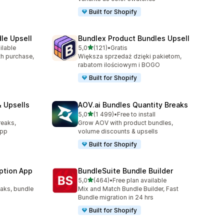
Built for Shopify
le Upsell
Bundlex Product Bundles Upsell
na 5 gwiazdek
ilable
5,0
(121)
•
Gratis
44
Łączna liczba recenzji: 121
ith purchase,
Większa sprzedaż dzięki pakietom,
rabatom ilościowym i BOGO
Built for Shopify
 Upsells
AOV.ai Bundles Quantity Breaks
na 5 gwiazdek
l
5,0
(1 499)
•
Free to install
94
Łączna liczba recenzji: 1499
reaks,
Grow AOV with product bundles,
app
volume discounts & upsells
Built for Shopify
ption App
BundleSuite Bundle Builder
na 5 gwiazdek
5,0
(464)
•
Free plan available
9
Łączna liczba recenzji: 464
eaks, bundle
Mix and Match Bundle Builder, Fast
Bundle migration in 24 hrs
Built for Shopify