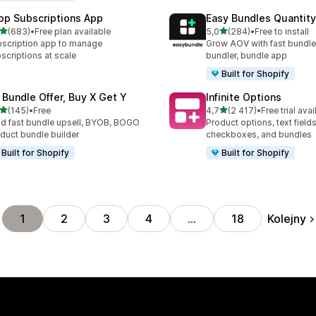
op Subscriptions App
Easy Bundles Quantity
na 5 gwiazdek
na 5 gwiazdek
(683)
•
Free plan available
5,0
(284)
•
Free to install
zna liczba recenzji: 683
Łączna liczba recenzji: 28
scription app to manage
Grow AOV with fast bundle
scriptions at scale
bundler, bundle app
Built for Shopify
 Bundle Offer, Buy X Get Y
Infinite Options
na 5 gwiazdek
na 5 gwiazdek
(145)
•
Free
4,7
(2 417)
•
Free trial avai
zna liczba recenzji: 145
Łączna liczba recenzji: 24
ld fast bundle upsell, BYOB, BOGO
Product options, text fields
duct bundle builder
checkboxes, and bundles
Built for Shopify
Built for Shopify
Kolejny
1
2
3
4
…
18