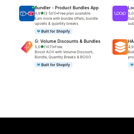
Bundler ‑ Product Bundles App
Lo
na 5 gwiazdek
4,9
(2 501)
•
Free plan available
5,0
Łączna liczba recenzji: 2501
Łąc
Earn more with bundle offers, bundle
Sub
upsells & quantity breaks
sub
Built for Shopify
G: Volume Discounts & Bundles
HA
na 5 gwiazdek
5,0
(107)
•
Free
4,9
Łączna liczba recenzji: 107
Łąc
Boost AOV with Volume Discount,
Bui
Bundle, Quantity Breaks & BOGO
pro
Built for Shopify