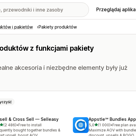
Przeglądaj aplika
uktów i pakietów
Pakiety produktów
roduktów z funkcjami pakiety
alne akcesoria i niezbędne elementy były już
yczyść
sell & Cross Sell — Selleasy
Appstle℠ Bundles App
na 5 gwiazdek
na 5 gwiazdek
(2 486)
•
Free to install
5,0
(1 000)
•
Free plan ava
zna liczba recenzji: 2486
Łączna liczba recenzji: 10
quently bought together bundles &
Maximize AOV with bundle
cart upsell, boost AOV
discount, upsells & BOGO