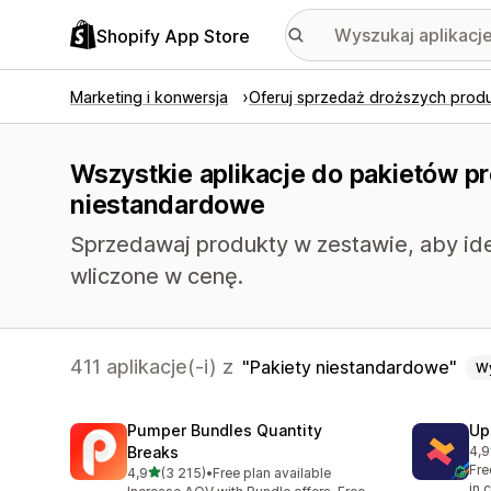
Shopify App Store
Marketing i konwersja
Oferuj sprzedaż droższych prod
Wszystkie aplikacje do pakietów p
niestandardowe
Sprzedawaj produkty w zestawie, aby ide
wliczone w cenę.
411 aplikacje(-i) z
Pakiety niestandardowe
W
Pumper Bundles Quantity
Up
Breaks
4,9
Łąc
Fre
na 5 gwiazdek
4,9
(3 215)
•
Free plan available
Łączna liczba recenzji: 3215
in 