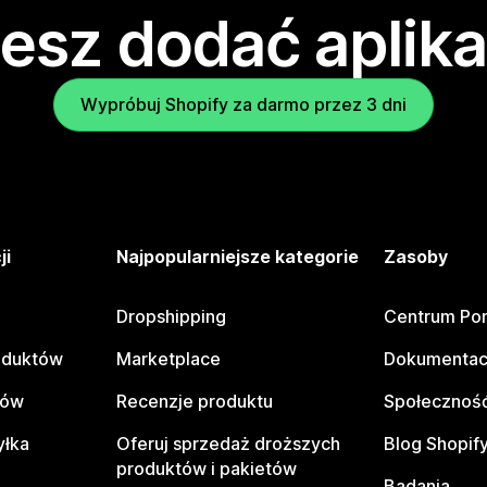
esz dodać aplika
Wypróbuj Shopify za darmo przez 3 dni
ji
Najpopularniejsze kategorie
Zasoby
Dropshipping
Centrum Po
oduktów
Marketplace
Dokumentac
tów
Recenzje produktu
Społeczność
yłka
Oferuj sprzedaż droższych
Blog Shopif
produktów i pakietów
Badania