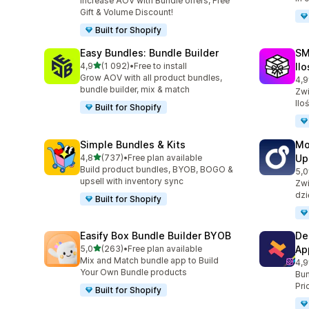
Increase AOV with Bundle offers, Free
Gift & Volume Discount!
Built for Shopify
Easy Bundles: Bundle Builder
SM
na 5 gwiazdek
4,9
(1 092)
•
Free to install
Il
Łączna liczba recenzji: 1092
Grow AOV with all product bundles,
4,9
Łąc
bundle builder, mix & match
Zwi
Ilo
Built for Shopify
Simple Bundles & Kits
Mo
na 5 gwiazdek
4,8
(737)
•
Free plan available
Up
Łączna liczba recenzji: 737
Build product bundles, BYOB, BOGO &
5,0
Łąc
upsell with inventory sync
Zwi
dzi
Built for Shopify
Easify Box Bundle Builder BYOB
De
na 5 gwiazdek
5,0
(263)
•
Free plan available
Ap
Łączna liczba recenzji: 263
Mix and Match bundle app to Build
4,9
Łąc
Your Own Bundle products
Bun
Pri
Built for Shopify