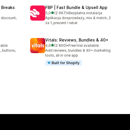
 Breaks
FBP | Fast Bundle & Upsell App
na 5 gwiazdek
5,0
(2 967)
•
Bezpłatna instalacja
4
Łączna liczba recenzji: 2967
 discount,
Aplikacja dosprzedaży, mix & match, 2
za 1, prezent i rabat
Vitals: Reviews, Bundles & 40+
na 5 gwiazdek
lable
4,9
(2 800)
•
Free trial available
17
Łączna liczba recenzji: 2800
, buttons,
Add reviews, bundles & 40+ marketing
tools, all in one app
Built for Shopify