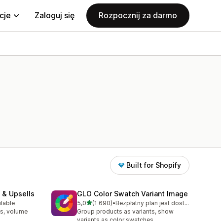
cje
Zaloguj się
Rozpocznij za darmo
Built for Shopify
 & Upsells
GLO Color Swatch Variant Image
na 5 gwiazdek
ilable
5,0
(1 690)
•
Bezpłatny plan jest dostępny
00
Łączna liczba recenzji: 1690
s, volume
Group products as variants, show
variants as color swatches