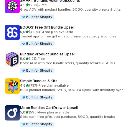
SMART Bundles Volume Discounts
de 5 estrelas
4,9
(266)
•
Free
266 total de avaliações
Grow AOV with product bundles, BOGO, quantity breaks & gifts
Built for Shopify
BOGOS: Free Gift Bundle Upsell
de 5 estrelas
5,0
(4.044)
•
Free plan available
4044 total de avaliações
Trusted app for free gift with purchase, buy x get y & bundles
Built for Shopify
Bundlex Product Bundles Upsell
de 5 estrelas
5,0
(121)
•
Free
121 total de avaliações
Boost AOV with free bundle offers, quantity breaks & BOGO
Built for Shopify
Simple Bundles & Kits
de 5 estrelas
4,8
(737)
•
Free plan available
737 total de avaliações
Build product bundles, BYOB, BOGO & upsell with inventory sync
Built for Shopify
Moon Bundles CartDrawer Upsell
de 5 estrelas
5,0
(595)
•
Free plan available
595 total de avaliações
Slide cart, free gifts, post purchase, BOGO, quantity breaks
Built for Shopify