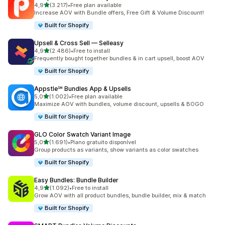
de 5 estrelas
4,9
(3.217)
•
Free plan available
3217 total de avaliações
Increase AOV with Bundle offers, Free Gift & Volume Discount!
Built for Shopify
Upsell & Cross Sell — Selleasy
de 5 estrelas
4,9
(2.486)
•
Free to install
2486 total de avaliações
Frequently bought together bundles & in cart upsell, boost AOV
Built for Shopify
Appstle℠ Bundles App & Upsells
de 5 estrelas
5,0
(1.002)
•
Free plan available
1002 total de avaliações
Maximize AOV with bundles, volume discount, upsells & BOGO
Built for Shopify
GLO Color Swatch Variant Image
de 5 estrelas
5,0
(1.691)
•
Plano gratuito disponível
1691 total de avaliações
Group products as variants, show variants as color swatches
Built for Shopify
Easy Bundles: Bundle Builder
de 5 estrelas
4,9
(1.092)
•
Free to install
1092 total de avaliações
Grow AOV with all product bundles, bundle builder, mix & match
Built for Shopify