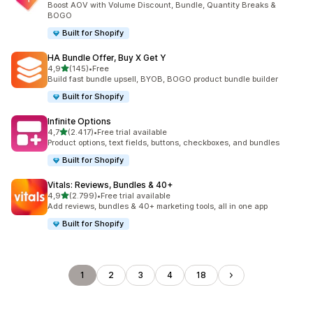
Boost AOV with Volume Discount, Bundle, Quantity Breaks &
BOGO
Built for Shopify
HA Bundle Offer, Buy X Get Y
de 5 estrelas
4,9
(145)
•
Free
145 total de avaliações
Build fast bundle upsell, BYOB, BOGO product bundle builder
Built for Shopify
Infinite Options
de 5 estrelas
4,7
(2.417)
•
Free trial available
2417 total de avaliações
Product options, text fields, buttons, checkboxes, and bundles
Built for Shopify
Vitals: Reviews, Bundles & 40+
de 5 estrelas
4,9
(2.799)
•
Free trial available
2799 total de avaliações
Add reviews, bundles & 40+ marketing tools, all in one app
Built for Shopify
1
2
3
4
18