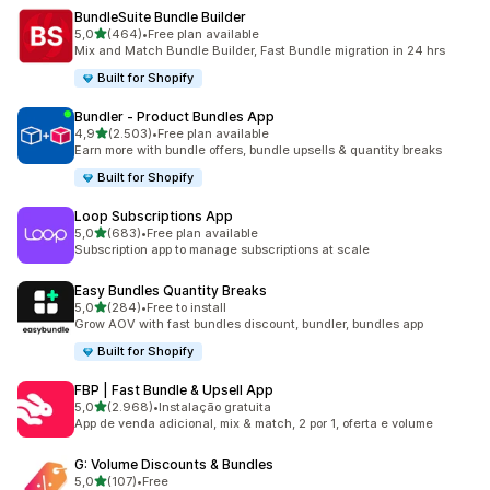
BundleSuite Bundle Builder
de 5 estrelas
5,0
(464)
•
Free plan available
464 total de avaliações
Mix and Match Bundle Builder, Fast Bundle migration in 24 hrs
Built for Shopify
Bundler ‑ Product Bundles App
de 5 estrelas
4,9
(2.503)
•
Free plan available
2503 total de avaliações
Earn more with bundle offers, bundle upsells & quantity breaks
Built for Shopify
Loop Subscriptions App
de 5 estrelas
5,0
(683)
•
Free plan available
683 total de avaliações
Subscription app to manage subscriptions at scale
Easy Bundles Quantity Breaks
de 5 estrelas
5,0
(284)
•
Free to install
284 total de avaliações
Grow AOV with fast bundles discount, bundler, bundles app
Built for Shopify
FBP | Fast Bundle & Upsell App
de 5 estrelas
5,0
(2.968)
•
Instalação gratuita
2968 total de avaliações
App de venda adicional, mix & match, 2 por 1, oferta e volume
G: Volume Discounts & Bundles
de 5 estrelas
5,0
(107)
•
Free
107 total de avaliações