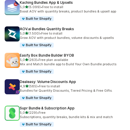
Kaching Bundles App & Upsells
de 5 estrelas
5,0
(5.099)
•
Free to install
5099 total de avaliações
Boost AOV with quantity breaks, product bundles & upsell app
Built for Shopify
AOV.ai Bundles Quantity Breaks
de 5 estrelas
5,0
(1.500)
•
Free to install
1500 total de avaliações
Grow AOV with product bundles, volume discounts & upsells
Built for Shopify
Easify Box Bundle Builder BYOB
de 5 estrelas
5,0
(263)
•
Free plan available
263 total de avaliações
Mix and Match bundle app to Build Your Own Bundle products
Built for Shopify
Dealeasy: Volume Discounts App
de 5 estrelas
4,9
(585)
•
Free to install
585 total de avaliações
Bundles for Quantity Discounts, Tiered Pricing & Free Gifts.
Built for Shopify
Supr Bundle & Subscription App
de 5 estrelas
5,0
(229)
•
Free
229 total de avaliações
Subscriptions, quantity breaks, bundle kits & mix and match
Built for Shopify