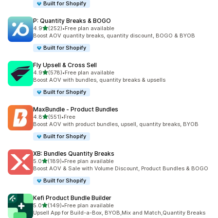
Built for Shopify
P: Quantity Breaks & BOGO
5つ星中
4.9
(252)
•
Free plan available
合計レビュー数：252件
Boost AOV quantity breaks, quantity discount, BOGO & BYOB
Built for Shopify
Fly Upsell & Cross Sell
5つ星中
4.9
(578)
•
Free plan available
合計レビュー数：578件
Boost AOV with bundles, quantity breaks & upsells
Built for Shopify
MaxBundle ‑ Product Bundles
5つ星中
4.8
(551)
•
Free
合計レビュー数：551件
Boost AOV with product bundles, upsell, quantity breaks, BYOB
Built for Shopify
XB: Bundles Quantity Breaks
5つ星中
5.0
(189)
•
Free plan available
合計レビュー数：189件
Boost AOV & Sale with Volume Discount, Product Bundles & BOGO
Built for Shopify
Kefi Product Bundle Builder
5つ星中
5.0
(149)
•
Free plan available
合計レビュー数：149件
Upsell App for Build-a-Box, BYOB,Mix and Match,Quantity Breaks