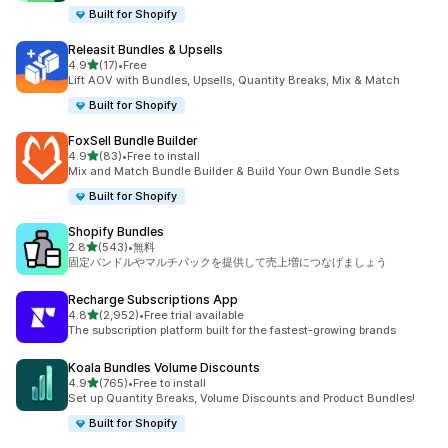
Built for Shopify
Releasit Bundles & Upsells
5つ星中
4.9
(17)
•
Free
合計レビュー数：17件
Lift AOV with Bundles, Upsells, Quantity Breaks, Mix & Match
Built for Shopify
FoxSell Bundle Builder
5つ星中
4.9
(83)
•
Free to install
合計レビュー数：83件
Mix and Match Bundle Builder & Build Your Own Bundle Sets
Built for Shopify
Shopify Bundles
5つ星中
2.8
(543)
•
無料
合計レビュー数：543件
固定バンドルやマルチパックを提供して売上増につなげましょう
Recharge Subscriptions App
5つ星中
4.8
(2,952)
•
Free trial available
合計レビュー数：2952件
The subscription platform built for the fastest-growing brands
Koala Bundles Volume Discounts
5つ星中
4.9
(765)
•
Free to install
合計レビュー数：765件
Set up Quantity Breaks, Volume Discounts and Product Bundles!
Built for Shopify