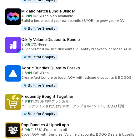
Built for Shopify
Mix and Match Bundle Builder
5つ星中
4.9
(103)
•
Free plan available
合計レビュー数：103件
Build a box or build your own bundle (BYOB) to grow your AOV
Built for Shopify
Qikify Volume Discounts Bundle
5つ星中
5.0
(70)
•
Free
合計レビュー数：70件
AI-generated volume discounts, quantity breaks to increase AOV
Built for Shopify
Adoric Bundles Quantity Breaks
5つ星中
4.8
(136)
•
Free
合計レビュー数：136件
Create fast bundle to boost AOV with volume discounts & BOGOS
Built for Shopify
Frequently Bought Together
5つ星中
4.9
(1,030)
•
無料プランあり
合計レビュー数：1030件
パーソナライズされたおすすめ、アップセルバンドル、および割引
Built for Shopify
Rapi Bundles & Upsell app
5つ星中
5.0
(1,338)
•
Free to install
合計レビュー数：1338件
Boost AOV with Bundles, Volume discounts, BOGO Deals & Upsells