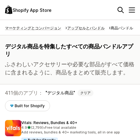
Shopify App Store
マーケティングとコンバージョン
アップセルとバンドル
商品バンドル
デジタル商品を特集したすべての商品バンドルアプ
リ
ふさわしいアクセサリーや必要な部品がすべて価格
に含まれるように、商品をまとめて販売します。
411個のアプリ：
デジタル商品
クリア
Built for Shopify
Vitals: Reviews, Bundles & 40+
5つ星中
4.9
(2,799)
•
Free trial available
合計レビュー数：2799件
Add reviews, bundles & 40+ marketing tools, all in one app