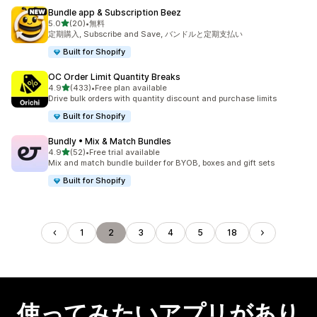
Bundle app & Subscription Beez
5つ星中
5.0
(20)
•
無料
合計レビュー数：20件
定期購入, Subscribe and Save, バンドルと定期支払い
Built for Shopify
OC Order Limit Quantity Breaks
5つ星中
4.9
(433)
•
Free plan available
合計レビュー数：433件
Drive bulk orders with quantity discount and purchase limits
Built for Shopify
Bundly • Mix & Match Bundles
5つ星中
4.9
(52)
•
Free trial available
合計レビュー数：52件
Mix and match bundle builder for BYOB, boxes and gift sets
Built for Shopify
1
2
3
4
5
18
使ってみたいアプリがあり