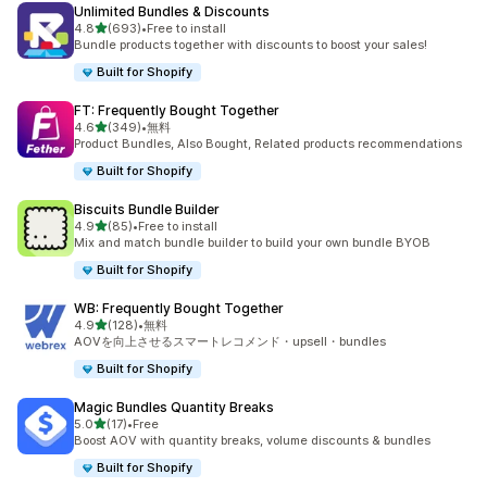
Unlimited Bundles & Discounts
5つ星中
4.8
(693)
•
Free to install
合計レビュー数：693件
Bundle products together with discounts to boost your sales!
Built for Shopify
FT: Frequently Bought Together
5つ星中
4.6
(349)
•
無料
合計レビュー数：349件
Product Bundles, Also Bought, Related products recommendations
Built for Shopify
Biscuits Bundle Builder
5つ星中
4.9
(85)
•
Free to install
合計レビュー数：85件
Mix and match bundle builder to build your own bundle BYOB
Built for Shopify
WB: Frequently Bought Together
5つ星中
4.9
(128)
•
無料
合計レビュー数：128件
AOVを向上させるスマートレコメンド・upsell・bundles
Built for Shopify
Magic Bundles Quantity Breaks
5つ星中
5.0
(17)
•
Free
合計レビュー数：17件
Boost AOV with quantity breaks, volume discounts & bundles
Built for Shopify