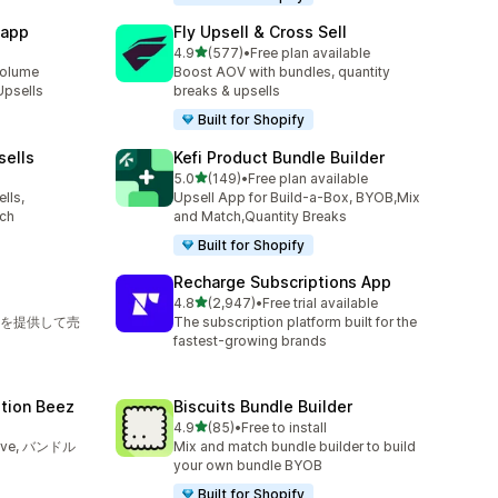
 app
Fly Upsell & Cross Sell
5つ星中
4.9
(577)
•
Free plan available
合計レビュー数：577件
Volume
Boost AOV with bundles, quantity
Upsells
breaks & upsells
Built for Shopify
sells
Kefi Product Bundle Builder
5つ星中
5.0
(149)
•
Free plan available
合計レビュー数：149件
lls,
Upsell App for Build-a-Box, BYOB,Mix
tch
and Match,Quantity Breaks
Built for Shopify
Recharge Subscriptions App
5つ星中
4.8
(2,947)
•
Free trial available
合計レビュー数：2947件
を提供して売
The subscription platform built for the
fastest-growing brands
ption Beez
Biscuits Bundle Builder
5つ星中
4.9
(85)
•
Free to install
合計レビュー数：85件
Save, バンドル
Mix and match bundle builder to build
your own bundle BYOB
Built for Shopify