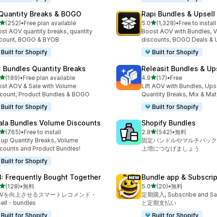
 Quantity Breaks & BOGO
Rapi Bundles & Upsell
5つ星中
5つ星中
(252)
•
Free plan available
5.0
(1,328)
•
Free to install
計レビュー数：252件
合計レビュー数：1328件
st AOV quantity breaks, quantity
Boost AOV with Bundles, 
scount, BOGO & BYOB
discounts, BOGO Deals & 
Built for Shopify
Built for Shopify
: Bundles Quantity Breaks
Releasit Bundles & Up
5つ星中
5つ星中
(189)
•
Free plan available
4.9
(17)
•
Free
計レビュー数：189件
合計レビュー数：17件
st AOV & Sale with Volume
Lift AOV with Bundles, Upse
count, Product Bundles & BOGO
Quantity Breaks, Mix & Ma
Built for Shopify
Built for Shopify
ala Bundles Volume Discounts
Shopify Bundles
5つ星中
5つ星中
(765)
•
Free to install
2.8
(542)
•
無料
計レビュー数：765件
合計レビュー数：542件
 up Quantity Breaks, Volume
固定バンドルやマルチパック
counts and Product Bundles!
上増につなげましょう
Built for Shopify
: Frequently Bought Together
Bundle app & Subscri
5つ星中
5つ星中
(128)
•
無料
5.0
(20)
•
無料
計レビュー数：128件
合計レビュー数：20件
OVを向上させるスマートレコメンド・
定期購入, Subscribe and 
sell・bundles
と定期支払い
Built for Shopify
Built for Shopify