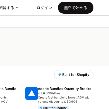
閲覧する
ログイン
無料で始める
Built for Shopify
nts Bundle
Adoric Bundles Quantity Breaks
5つ星中
4.8
(136)
•
Free
合計レビュー数：136件
unts,
Create fast bundle to boost AOV with
se AOV
volume discounts & BOGOS
Built for Shopify