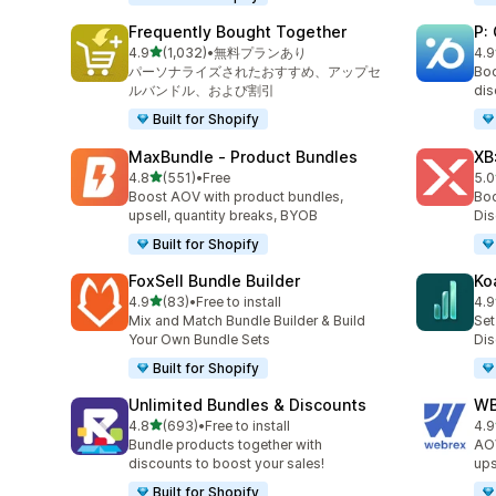
Frequently Bought Together
P:
5つ星中
4.9
(1,032)
•
無料プランあり
4.9
合計レビュー数：1032件
合
パーソナライズされたおすすめ、アップセ
Boo
ルバンドル、および割引
di
Built for Shopify
MaxBundle ‑ Product Bundles
XB
5つ星中
4.8
(551)
•
Free
5.0
合計レビュー数：551件
合
Boost AOV with product bundles,
Boo
upsell, quantity breaks, BYOB
Dis
Built for Shopify
FoxSell Bundle Builder
Ko
5つ星中
4.9
(83)
•
Free to install
4.9
合計レビュー数：83件
合
Mix and Match Bundle Builder & Build
Set
Your Own Bundle Sets
Dis
Built for Shopify
Unlimited Bundles & Discounts
WB
5つ星中
4.8
(693)
•
Free to install
4.9
合計レビュー数：693件
合
Bundle products together with
A
discounts to boost your sales!
up
Built for Shopify