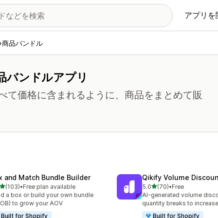
アプリを
商品バンドル
品バンドルアプリ
べて価格に含まれるように、商品をまとめて販
x and Match Bundle Builder
Qikify Volume Discou
5つ星中
5つ星中
(103)
•
Free plan available
5.0
(70)
•
Free
計レビュー数：103件
合計レビュー数：70件
ld a box or build your own bundle
AI-generated volume disco
OB) to grow your AOV
quantity breaks to increa
Built for Shopify
Built for Shopify