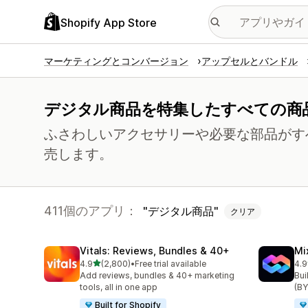
Shopify App Store
マーケティングとコンバージョン
アップセルとバンドル
デジタル商品を特集したすべての商
ふさわしいアクセサリーや必要な部品がす
売します。
411個のアプリ：
デジタル商品
クリア
Vitals: Reviews, Bundles & 40+
Mi
5つ星中
4.9
(2,800)
•
Free trial available
4.9
合計レビュー数：2800件
合
Add reviews, bundles & 40+ marketing
Bui
tools, all in one app
(BY
Built for Shopify