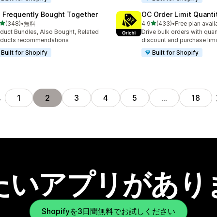
: Frequently Bought Together
OC Order Limit Quanti
5つ星中
5つ星中
(348)
•
無料
4.9
(433)
•
Free plan avail
計レビュー数：348件
合計レビュー数：433件
duct Bundles, Also Bought, Related
Drive bulk orders with quan
oducts recommendations
discount and purchase limi
Built for Shopify
Built for Shopify
へ
1
2
3
4
5
…
18
たいアプリがあり
Shopifyを3日間無料でお試しください