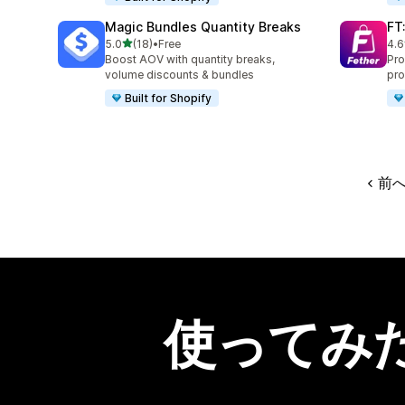
Magic Bundles Quantity Breaks
FT
5つ星中
5.0
(18)
•
Free
4.6
合計レビュー数：18件
合
Boost AOV with quantity breaks,
Pro
volume discounts & bundles
pr
Built for Shopify
前
使ってみ