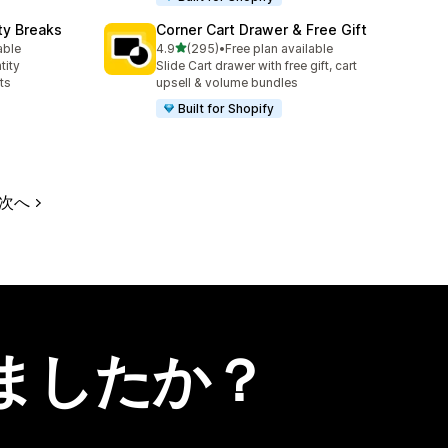
ty Breaks
Corner Cart Drawer & Free Gift
5つ星中
able
4.9
(295)
•
Free plan available
合計レビュー数：295件
tity
Slide Cart drawer with free gift, cart
ts
upsell & volume bundles
Built for Shopify
次へ
ましたか？