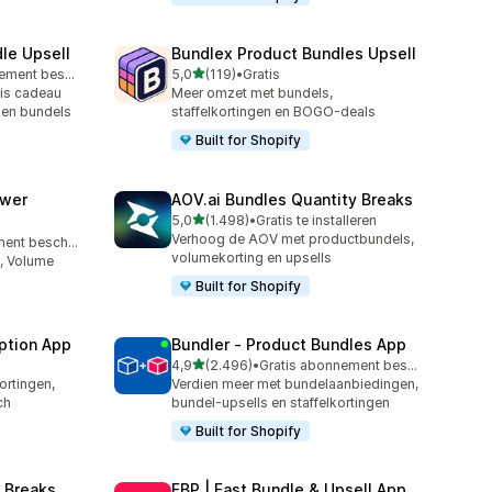
le Upsell
Bundlex Product Bundles Upsell
van 5 sterren
Gratis abonnement beschikbaar
5,0
(119)
•
Gratis
119 recensies in totaal
is cadeau
Meer omzet met bundels,
y en bundels
staffelkortingen en BOGO-deals
Built for Shopify
awer
AOV.ai Bundles Quantity Breaks
van 5 sterren
5,0
(1.498)
•
Gratis te installeren
1498 recensies in totaal
Verhoog de AOV met productbundels,
Gratis abonnement beschikbaar
volumekorting en upsells
, Volume
Built for Shopify
ption App
Bundler ‑ Product Bundles App
van 5 sterren
4,9
(2.496)
•
Gratis abonnement beschikbaar
2496 recensies in totaal
rtingen,
Verdien meer met bundelaanbiedingen,
ch
bundel-upsells en staffelkortingen
Built for Shopify
 Breaks
FBP | Fast Bundle & Upsell App