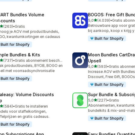
ART Bundles Volume
BOGOS: Free Gift Bund
van 5 sterren
scounts
5,0
(4.039)
•
4039 recensies in totaal
Betrouwbare app voor grat
van 5 sterren
(263)
•
Gratis
 recensies in totaal
bij aankoop, koop x krijg 
hoog je AOV met productbundels,
O, kwantumkortingen en cadeaus
Built for Shopify
Built for Shopify
mple Bundles & Kits
Moon Bundles CartDr
van 5 sterren
(737)
•
Gratis abonnement beschikbaar
Upsell
 recensies in totaal
ak productbundels, BYOB, BOGO en
van 5 sterren
5,0
(593)
•
593 recensies in totaal
ell met voorraadsynchronisatie
Increase AOV with Bundles
Discount, Free Gift, BOGOs
Built for Shopify
Built for Shopify
aleasy: Volume Discounts
Supr Bundle & Subscri
van 5 sterren
p
5,0
(227)
•
Gratis
227 recensies in totaal
Abonnementen, kwantumko
van 5 sterren
(584)
•
Gratis te installeren
 recensies in totaal
bundelkits & mix-and-mat
dels voor staffelkortingen,
ffelprijzen en gratis cadeaus.
Built for Shopify
Built for Shopify
op Subscriptions App
Easy Bundles Quantity