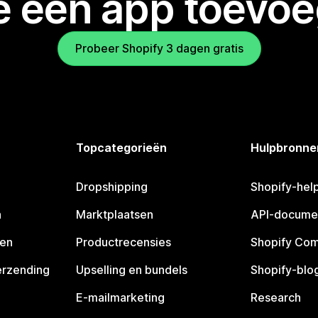
je een app toevo
Probeer Shopify 3 dagen gratis
Topcategorieën
Hulpbronne
Dropshipping
Shopify-hel
n
Marktplaatsen
API-docume
pen
Productrecensies
Shopify Co
erzending
Upselling en bundels
Shopify-blo
E-mailmarketing
Research