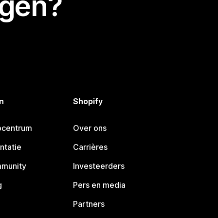
egen?
n
Shopify
pcentrum
Over ons
ntatie
Carrières
mmunity
Investeerders
g
Pers en media
Partners