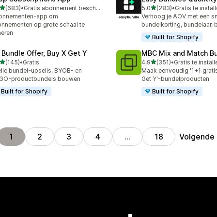
van 5 sterren
van 5 sterren
(683)
•
Gratis abonnement beschikbaar
5,0
(283)
•
Gratis te instal
 recensies in totaal
283 recensies in totaal
onnementen-app om
Verhoog je AOV met een sn
nnementen op grote schaal te
bundelkorting, bundelaar,
heren
Built for Shopify
 Bundle Offer, Buy X Get Y
MBC Mix and Match B
van 5 sterren
van 5 sterren
(145)
•
Gratis
4,9
(351)
•
Gratis te instal
 recensies in totaal
351 recensies in totaal
lle bundel-upsells, BYOB- en
Maak eenvoudig '1+1 gratis
GO-productbundels bouwen
Get Y'-bundelproducten
Built for Shopify
Built for Shopify
Volgende
1
2
3
4
…
18