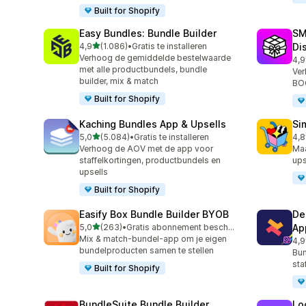
Built for Shopify
Easy Bundles: Bundle Builder
SM
van 5 sterren
4,9
(1.086)
•
Gratis te installeren
Di
1086 recensies in totaal
Verhoog de gemiddelde bestelwaarde
4,9
263
met alle productbundels, bundle
Ver
builder, mix & match
BOG
Built for Shopify
Kaching Bundles App & Upsells
Si
van 5 sterren
5,0
(5.084)
•
Gratis te installeren
4,8
5084 recensies in totaal
737
Verhoog de AOV met de app voor
Ma
staffelkortingen, productbundels en
ups
upsells
Built for Shopify
Easify Box Bundle Builder BYOB
De
van 5 sterren
5,0
(263)
•
Gratis abonnement beschikbaar
Ap
263 recensies in totaal
Mix & match-bundel-app om je eigen
4,9
584
bundelproducten samen te stellen
Bun
sta
Built for Shopify
BundleSuite Bundle Builder
Lo