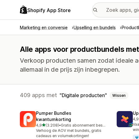
Shopify App Store
Marketing en conversie
Upselling en bundels
Product
Alle apps voor productbundels met 
Verkoop producten samen zodat ideale a
allemaal in de prijs zijn inbegrepen.
409 apps met
Digitale producten
Wissen
Pumper Bundles
Up
kwantumkorting
4,9
247
Vaa
van 5 sterren
4,9
(3.208)
•
Gratis abonnement beschikbaar
3208 recensies in totaal
win
Verhoog de AOV met bundels, gratis
cadeaus en volumekortingen!