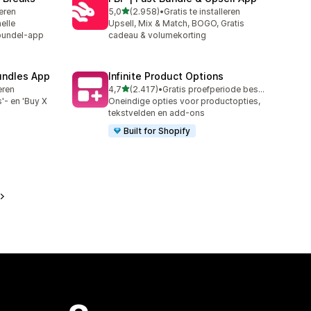
van 5 sterren
leren
5,0
(2.958)
•
Gratis te installeren
2958 recensies in totaal
elle
Upsell, Mix & Match, BOGO, Gratis
 bundel-app
cadeau & volumekorting
undles App
Infinite Product Options
van 5 sterren
leren
4,7
(2.417)
•
Gratis proefperiode beschikbaar
2417 recensies in totaal
'- en 'Buy X
Oneindige opties voor productopties,
tekstvelden en add-ons
Built for Shopify