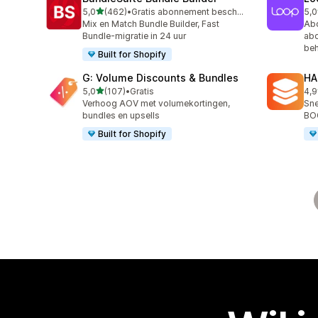
van 5 sterren
5,0
(462)
•
Gratis abonnement beschikbaar
5,0
462 recensies in totaal
683
Mix en Match Bundle Builder, Fast
Ab
Bundle-migratie in 24 uur
abo
be
Built for Shopify
G: Volume Discounts & Bundles
HA
van 5 sterren
5,0
(107)
•
Gratis
4,9
107 recensies in totaal
145
Verhoog AOV met volumekortingen,
Sne
bundles en upsells
BO
Built for Shopify