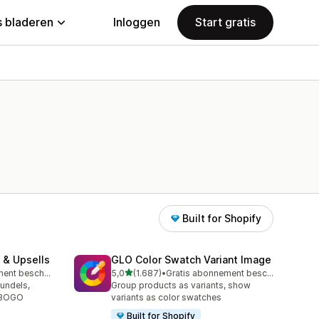
 bladeren
Inloggen
Start gratis
Built for Shopify
 & Upsells
GLO Color Swatch Variant Image
van 5 sterren
Gratis abonnement beschikbaar
5,0
(1.687)
•
Gratis abonnement beschikbaar
1687 recensies in totaal
undels,
Group products as variants, show
n BOGO
variants as color swatches
Built for Shopify