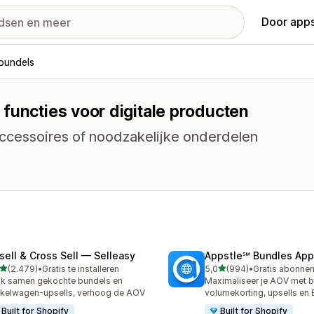
Door apps
bundels
functies voor digitale producten
ccessoires of noodzakelijke onderdelen
sell & Cross Sell — Selleasy
Appstle℠ Bundles App
van 5 sterren
van 5 sterren
(2.479)
•
Gratis te installeren
5,0
(994)
•
9 recensies in totaal
994 recensies in totaal
k samen gekochte bundels en
Maximaliseer je AOV met b
kelwagen-upsells, verhoog de AOV
volumekorting, upsells e
Built for Shopify
Built for Shopify