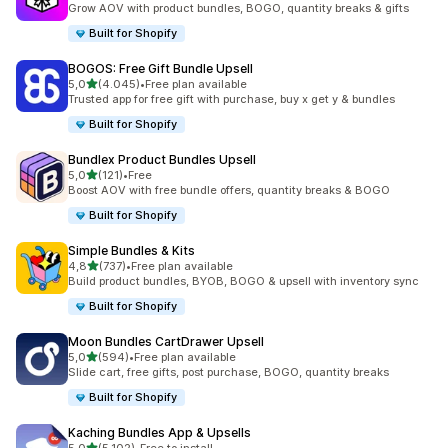
Grow AOV with product bundles, BOGO, quantity breaks & gifts
Built for Shopify
BOGOS: Free Gift Bundle Upsell
de 5 estrelas
5,0
(4.045)
•
Free plan available
4045 total de avaliações
Trusted app for free gift with purchase, buy x get y & bundles
Built for Shopify
Bundlex Product Bundles Upsell
de 5 estrelas
5,0
(121)
•
Free
121 total de avaliações
Boost AOV with free bundle offers, quantity breaks & BOGO
Built for Shopify
Simple Bundles & Kits
de 5 estrelas
4,8
(737)
•
Free plan available
737 total de avaliações
Build product bundles, BYOB, BOGO & upsell with inventory sync
Built for Shopify
Moon Bundles CartDrawer Upsell
de 5 estrelas
5,0
(594)
•
Free plan available
594 total de avaliações
Slide cart, free gifts, post purchase, BOGO, quantity breaks
Built for Shopify
Kaching Bundles App & Upsells
de 5 estrelas