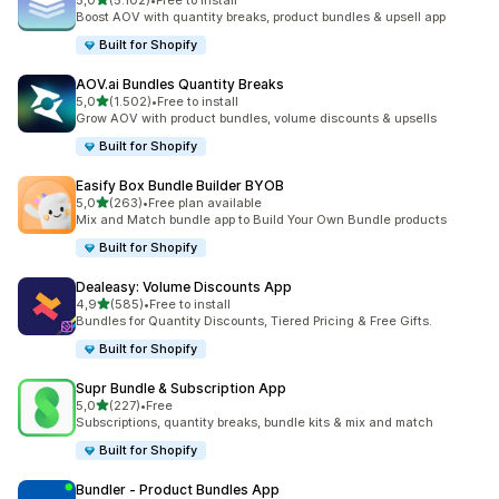
5,0
(5.102)
•
Free to install
5102 total de avaliações
Boost AOV with quantity breaks, product bundles & upsell app
Built for Shopify
AOV.ai Bundles Quantity Breaks
de 5 estrelas
5,0
(1.502)
•
Free to install
1502 total de avaliações
Grow AOV with product bundles, volume discounts & upsells
Built for Shopify
Easify Box Bundle Builder BYOB
de 5 estrelas
5,0
(263)
•
Free plan available
263 total de avaliações
Mix and Match bundle app to Build Your Own Bundle products
Built for Shopify
Dealeasy: Volume Discounts App
de 5 estrelas
4,9
(585)
•
Free to install
585 total de avaliações
Bundles for Quantity Discounts, Tiered Pricing & Free Gifts.
Built for Shopify
Supr Bundle & Subscription App
de 5 estrelas
5,0
(227)
•
Free
227 total de avaliações
Subscriptions, quantity breaks, bundle kits & mix and match
Built for Shopify
Bundler ‑ Product Bundles App