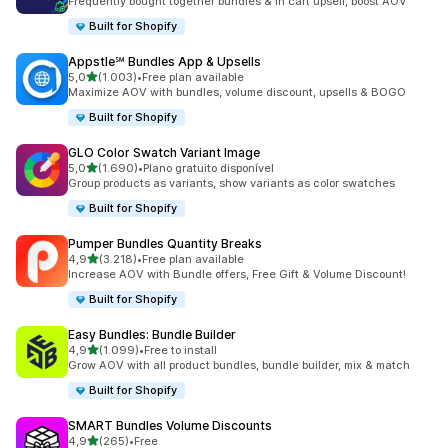
Frequently bought together bundles & in cart upsell, boost AOV
Built for Shopify
Appstle℠ Bundles App & Upsells
de 5 estrelas
5,0
(1.003)
•
Free plan available
1003 total de avaliações
Maximize AOV with bundles, volume discount, upsells & BOGO
Built for Shopify
GLO Color Swatch Variant Image
de 5 estrelas
5,0
(1.690)
•
Plano gratuito disponível
1690 total de avaliações
Group products as variants, show variants as color swatches
Built for Shopify
Pumper Bundles Quantity Breaks
de 5 estrelas
4,9
(3.218)
•
Free plan available
3218 total de avaliações
Increase AOV with Bundle offers, Free Gift & Volume Discount!
Built for Shopify
Easy Bundles: Bundle Builder
de 5 estrelas
4,9
(1.099)
•
Free to install
1099 total de avaliações
Grow AOV with all product bundles, bundle builder, mix & match
Built for Shopify
SMART Bundles Volume Discounts
de 5 estrelas
4,9
(265)
•
Free
265 total de avaliações