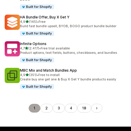
Built for Shopify
HA Bundle Offer, Buy X Get Y
de 5 estrelas
4,9
(145)
•
Free
145 total de avaliações
Build fast bundle upsell, BYOB, BOGO product bundle builder
Built for Shopify
Infinite Options
de 5 estrelas
4,7
(2.417)
•
Free trial available
2417 total de avaliações
Product options, text fields, buttons, checkboxes, and bundles
Built for Shopify
MBC Mix and Match Bundles App
de 5 estrelas
4,9
(351)
•
Free to install
351 total de avaliações
Create buy one get one & Buy X Get Y bundle products easily
Built for Shopify
1
2
3
4
18