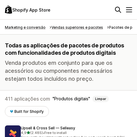
Shopify App Store
Marketing e conversão
Vendas superiores e pacotes
Pacotes de pro
Todas as aplicações de pacotes de produtos
com funcionalidades de produtos digitais
Venda produtos em conjunto para que os
acessórios ou componentes necessários
estejam todos incluídos no preço.
411 aplicações com
Produtos digitais
Limpar
Built for Shopify
Upsell & Cross Sell — Selleasy
de 5 estrelas
4,9
(2.485)
•
Free to install
2485 total de avaliações