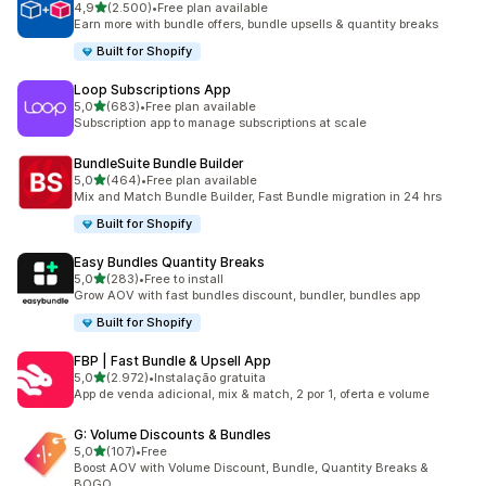
de 5 estrelas
4,9
(2.500)
•
Free plan available
2500 total de avaliações
Earn more with bundle offers, bundle upsells & quantity breaks
Built for Shopify
Loop Subscriptions App
de 5 estrelas
5,0
(683)
•
Free plan available
683 total de avaliações
Subscription app to manage subscriptions at scale
BundleSuite Bundle Builder
de 5 estrelas
5,0
(464)
•
Free plan available
464 total de avaliações
Mix and Match Bundle Builder, Fast Bundle migration in 24 hrs
Built for Shopify
Easy Bundles Quantity Breaks
de 5 estrelas
5,0
(283)
•
Free to install
283 total de avaliações
Grow AOV with fast bundles discount, bundler, bundles app
Built for Shopify
FBP | Fast Bundle & Upsell App
de 5 estrelas
5,0
(2.972)
•
Instalação gratuita
2972 total de avaliações
App de venda adicional, mix & match, 2 por 1, oferta e volume
G: Volume Discounts & Bundles
de 5 estrelas
5,0
(107)
•
Free
107 total de avaliações
Boost AOV with Volume Discount, Bundle, Quantity Breaks &
BOGO