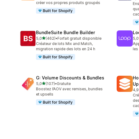
584
créer vos propres produits groupés
Ens
qua
Built for Shopify
cad
BundleSuite Bundle Builder
Lo
étoile(s) sur 5
5,0
(462)
•
Forfait gratuit disponible
5,0
462 avis au total
683
Créateur de lots Mix and Match,
App
migration rapide des lots en 24 h
les
Built for Shopify
G: Volume Discounts & Bundles
Ho
étoile(s) sur 5
5,0
(107)
•
Gratuite
Up
107 avis au total
Boostez l’AOV avec remises, bundles
4,9
145
et upsells
Cré
des
Built for Shopify
cad