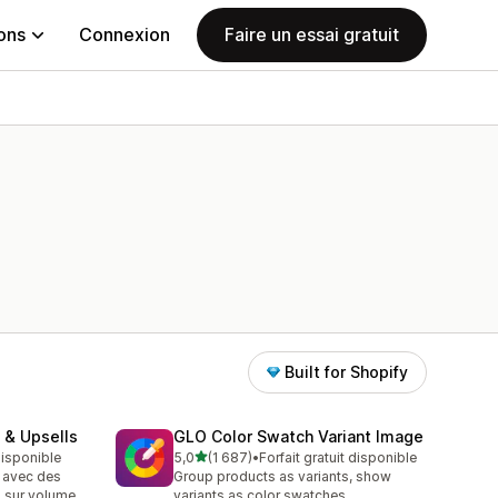
ions
Connexion
Faire un essai gratuit
Built for Shopify
 & Upsells
GLO Color Swatch Variant Image
étoile(s) sur 5
 disponible
5,0
(1 687)
•
Forfait gratuit disponible
1687 avis au total
 avec des
Group products as variants, show
 sur volume,
variants as color swatches