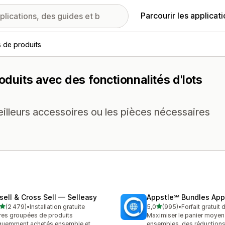
Parcourir les applicat
s de produits
oduits avec des fonctionnalités d'lots
eilleurs accessoires ou les pièces nécessaires
sell & Cross Sell — Selleasy
Appstle℠ Bundles App
étoile(s) sur 5
étoile(s) sur 5
(2 479)
•
Installation gratuite
5,0
(995)
•
Forfait gratuit
9 avis au total
995 avis au total
res groupées de produits
Maximiser le panier moyen
quemment achetés ensemble et
ensembles, des réductions