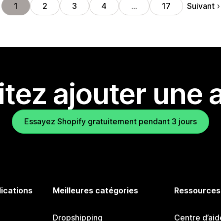
Suivant
1
2
3
4
…
17
tez ajouter une a
Essayez Shopify gratuitement pendant 3 jours
lications
Meilleures catégories
Ressources
Dropshipping
Centre d’aid