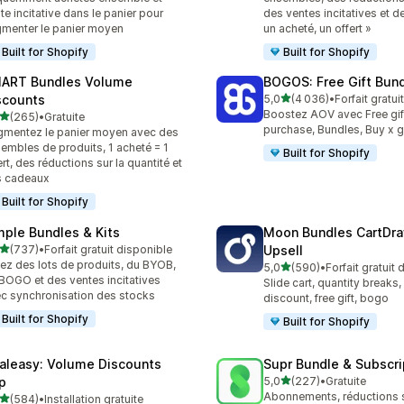
te incitative dans le panier pour
des ventes incitatives et d
menter le panier moyen
un acheté, un offert »
Built for Shopify
Built for Shopify
ART Bundles Volume
BOGOS: Free Gift Bund
étoile(s) sur 5
scounts
5,0
(4 036)
•
Forfait gratui
4036 avis au total
Boostez AOV avec Free gif
étoile(s) sur 5
(265)
•
Gratuite
 avis au total
purchase, Bundles, Buy x g
mentez le panier moyen avec des
embles de produits, 1 acheté = 1
Built for Shopify
ert, des réductions sur la quantité et
s cadeaux
Built for Shopify
mple Bundles & Kits
Moon Bundles CartDr
étoile(s) sur 5
(737)
•
Forfait gratuit disponible
Upsell
 avis au total
ez des lots de produits, du BYOB,
étoile(s) sur 5
5,0
(590)
•
Forfait gratuit
590 avis au total
BOGO et des ventes incitatives
Slide cart, quantity breaks
c synchronisation des stocks
discount, free gift, bogo
Built for Shopify
Built for Shopify
aleasy: Volume Discounts
Supr Bundle & Subscri
étoile(s) sur 5
p
5,0
(227)
•
Gratuite
227 avis au total
Abonnements, réductions s
étoile(s) sur 5
(584)
•
Installation gratuite