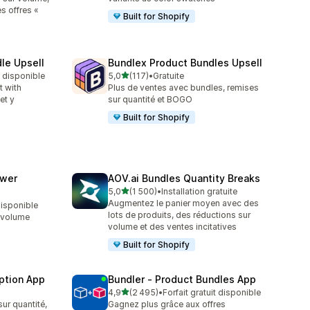
es offres «
Built for Shopify
le Upsell
Bundlex Product Bundles Upsell
étoile(s) sur 5
t disponible
5,0
(117)
•
Gratuite
117 avis au total
t with
Plus de ventes avec bundles, remises
et y
sur quantité et BOGO
Built for Shopify
awer
AOV.ai Bundles Quantity Breaks
étoile(s) sur 5
5,0
(1 500)
•
Installation gratuite
1500 avis au total
Augmentez le panier moyen avec des
 disponible
lots de produits, des réductions sur
, volume
volume et des ventes incitatives
Built for Shopify
ption App
Bundler ‑ Product Bundles App
étoile(s) sur 5
4,9
(2 495)
•
Forfait gratuit disponible
2495 avis au total
ur quantité,
Gagnez plus grâce aux offres