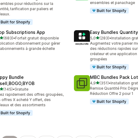
 avis au total
ensembles et panachage
embles pour réductions sur la
ntité, tarification par paliers et
Built for Shopify
eaux.
Built for Shopify
op Subscriptions App
Easy Bundles Quantity
étoile(s) sur 5
étoile(s) sur 5
(683)
•
Forfait gratuit disponible
5,0
(283)
•
Installation gra
 avis au total
283 avis au total
lication d’abonnement pour gérer
Augmentez votre panier m
 abonnements à grande échelle
des réductions rapides sur 
créateur et une application 
groupées
Built for Shopify
ppy Bundle
MBC Bundles Pack Lot
étoile(s) sur 5
sell,BOGO,BYOB
4,9
(351)
•
Installation gra
351 avis au total
Remise Quantité Prix Dégre
étoile(s) sur 5
(145)
•
Gratuite
 avis au total
Réduction Offre 2 pour 1
ez rapidement des offres groupées,
 offres X acheté Y offert, des
Built for Shopify
eaux et des assortiments
Built for Shopify