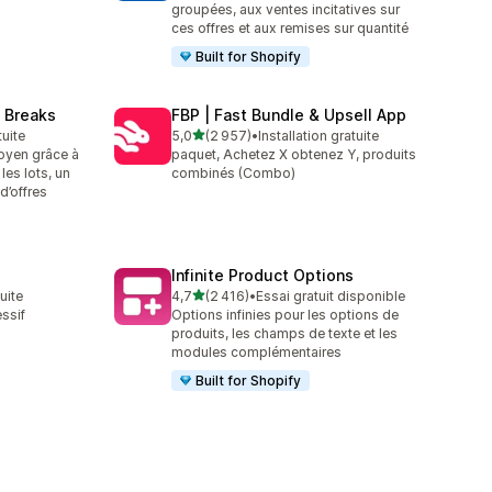
groupées, aux ventes incitatives sur
ces offres et aux remises sur quantité
Built for Shopify
 Breaks
FBP | Fast Bundle & Upsell App
étoile(s) sur 5
tuite
5,0
(2 957)
•
Installation gratuite
2957 avis au total
oyen grâce à
paquet, Achetez X obtenez Y, produits
les lots, un
combinés (Combo)
d’offres
Infinite Product Options
étoile(s) sur 5
tuite
4,7
(2 416)
•
Essai gratuit disponible
2416 avis au total
ssif
Options infinies pour les options de
produits, les champs de texte et les
modules complémentaires
Built for Shopify