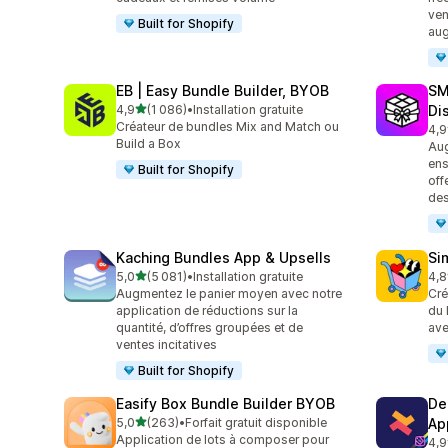
ven
Built for Shopify
aug
EB | Easy Bundle Builder, BYOB
SM
étoile(s) sur 5
4,9
(1 086)
•
Installation gratuite
Di
1086 avis au total
Créateur de bundles Mix and Match ou
4,9
265
Build a Box
Aug
ens
Built for Shopify
off
de
Kaching Bundles App & Upsells
Si
étoile(s) sur 5
5,0
(5 081)
•
Installation gratuite
4,8
5081 avis au total
737
Augmentez le panier moyen avec notre
Cré
application de réductions sur la
du 
quantité, d’offres groupées et de
ave
ventes incitatives
Built for Shopify
Easify Box Bundle Builder BYOB
De
étoile(s) sur 5
5,0
(263)
•
Forfait gratuit disponible
Ap
263 avis au total
Application de lots à composer pour
4,9