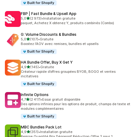
Built for Shopify
FBP | Fast Bundle & Upsell App
étoile(s) sur 5
5,0
(2 973)
•
Installation gratuite
2973 avis au total
paquet, Achetez X obtenez Y, produits combinés (Combo)
G: Volume Discounts & Bundles
étoile(s) sur 5
5,0
(107)
•
Gratuite
107 avis au total
Boostez l’AOV avec remises, bundles et upsells
Built for Shopify
HA Bundle Offer, Buy X Get Y
étoile(s) sur 5
4,9
(145)
•
Gratuite
145 avis au total
Créateur rapide d’offres groupées BYOB, BOGO et ventes
incitatives
Built for Shopify
Infinite Options
étoile(s) sur 5
4,7
(2 417)
•
Essai gratuit disponible
2417 avis au total
Des options infinies pour les options de produit, champs de texte et
modules complémentaires
Built for Shopify
MBC Bundles Pack Lot
étoile(s) sur 5
4,9
(351)
•
Installation gratuite
351 avis au total
Remise Quantité Prix Dégressif Réduction Offre 2 pour 1