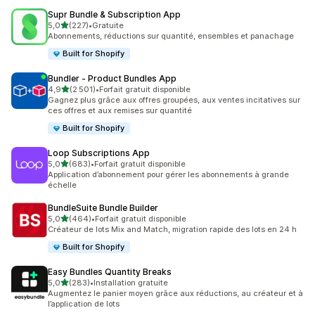
Supr Bundle & Subscription App
étoile(s) sur 5
5,0
(227)
•
Gratuite
227 avis au total
Abonnements, réductions sur quantité, ensembles et panachage
Built for Shopify
Bundler ‑ Product Bundles App
étoile(s) sur 5
4,9
(2 501)
•
Forfait gratuit disponible
2501 avis au total
Gagnez plus grâce aux offres groupées, aux ventes incitatives sur
ces offres et aux remises sur quantité
Built for Shopify
Loop Subscriptions App
étoile(s) sur 5
5,0
(683)
•
Forfait gratuit disponible
683 avis au total
Application d’abonnement pour gérer les abonnements à grande
échelle
BundleSuite Bundle Builder
étoile(s) sur 5
5,0
(464)
•
Forfait gratuit disponible
464 avis au total
Créateur de lots Mix and Match, migration rapide des lots en 24 h
Built for Shopify
Easy Bundles Quantity Breaks
étoile(s) sur 5
5,0
(283)
•
Installation gratuite
283 avis au total
Augmentez le panier moyen grâce aux réductions, au créateur et à
l’application de lots