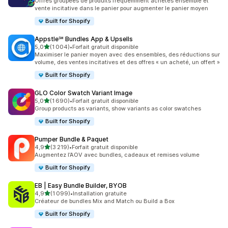
Offres groupées de produits fréquemment achetés ensemble et
vente incitative dans le panier pour augmenter le panier moyen
Built for Shopify
Appstle℠ Bundles App & Upsells
étoile(s) sur 5
5,0
(1 004)
•
Forfait gratuit disponible
1004 avis au total
Maximiser le panier moyen avec des ensembles, des réductions sur
volume, des ventes incitatives et des offres « un acheté, un offert »
Built for Shopify
GLO Color Swatch Variant Image
étoile(s) sur 5
5,0
(1 690)
•
Forfait gratuit disponible
1690 avis au total
Group products as variants, show variants as color swatches
Built for Shopify
Pumper Bundle & Paquet
étoile(s) sur 5
4,9
(3 219)
•
Forfait gratuit disponible
3219 avis au total
Augmentez l’AOV avec bundles, cadeaux et remises volume
Built for Shopify
EB | Easy Bundle Builder, BYOB
étoile(s) sur 5
4,9
(1 099)
•
Installation gratuite
1099 avis au total
Créateur de bundles Mix and Match ou Build a Box
Built for Shopify