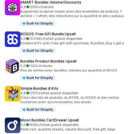
SMART Bundles Volume Discounts
étoile(s) sur 5
4,9
(265)
•
Gratuite
265 avis au total
Augmentez le panier moyen avec des ensembles de produits, 1
acheté = 1 offert, des réductions sur la quantité et des cadeaux
Built for Shopify
BOGOS: Free Gift Bundle Upsell
étoile(s) sur 5
5,0
(4 046)
•
Forfait gratuit disponible
4046 avis au total
Boostez AOV avec Free gift with purchase, Bundles, Buy x get y
Built for Shopify
Bundlex Product Bundles Upsell
étoile(s) sur 5
5,0
(122)
•
Gratuite
122 avis au total
Plus de ventes avec bundles, remises sur quantité et BOGO
Built for Shopify
Simple Bundles & Kits
étoile(s) sur 5
4,8
(737)
•
Forfait gratuit disponible
737 avis au total
Créez des lots de produits, du BYOB, du BOGO et des ventes
incitatives avec synchronisation des stocks
Built for Shopify
Moon Bundles CartDrawer Upsell
étoile(s) sur 5
5,0
(595)
•
Forfait gratuit disponible
595 avis au total
Slide cart, quantity breaks, volume discount, free gift, bogo