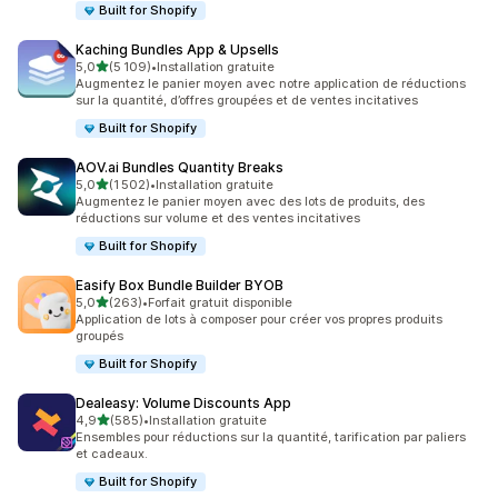
Built for Shopify
Kaching Bundles App & Upsells
étoile(s) sur 5
5,0
(5 109)
•
Installation gratuite
5109 avis au total
Augmentez le panier moyen avec notre application de réductions
sur la quantité, d’offres groupées et de ventes incitatives
Built for Shopify
AOV.ai Bundles Quantity Breaks
étoile(s) sur 5
5,0
(1 502)
•
Installation gratuite
1502 avis au total
Augmentez le panier moyen avec des lots de produits, des
réductions sur volume et des ventes incitatives
Built for Shopify
Easify Box Bundle Builder BYOB
étoile(s) sur 5
5,0
(263)
•
Forfait gratuit disponible
263 avis au total
Application de lots à composer pour créer vos propres produits
groupés
Built for Shopify
Dealeasy: Volume Discounts App
étoile(s) sur 5
4,9
(585)
•
Installation gratuite
585 avis au total
Ensembles pour réductions sur la quantité, tarification par paliers
et cadeaux.
Built for Shopify