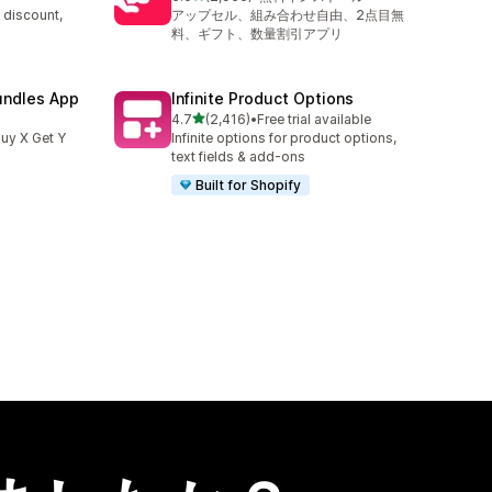
合計レビュー数：2956件
 discount,
アップセル、組み合わせ自由、2点目無
料、ギフト、数量割引アプリ
undles App
Infinite Product Options
5つ星中
4.7
(2,416)
•
Free trial available
合計レビュー数：2416件
uy X Get Y
Infinite options for product options,
text fields & add-ons
Built for Shopify