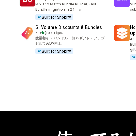
合計レビュー数：462件
合
Mix and Match Bundle Builder, Fast
Sub
Bundle migration in 24 hrs
sub
Built for Shopify
G: Volume Discounts & Bundles
Ho
5つ星中
5.0
(107)
•
無料
Up
合計レビュー数：107件
数量割引・バンドル・無料ギフト・アップ
4.9
合
セルでAOV向上
Bui
gif
Built for Shopify