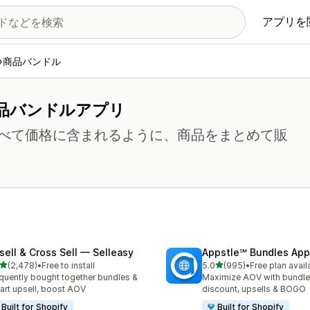
アプリを
商品バンドル
品バンドルアプリ
べて価格に含まれるように、商品をまとめて販
sell & Cross Sell — Selleasy
Appstle℠ Bundles App
5つ星中
5つ星中
(2,478)
•
Free to install
5.0
(995)
•
Free plan avail
計レビュー数：2478件
合計レビュー数：995件
quently bought together bundles &
Maximize AOV with bundle
cart upsell, boost AOV
discount, upsells & BOGO
Built for Shopify
Built for Shopify