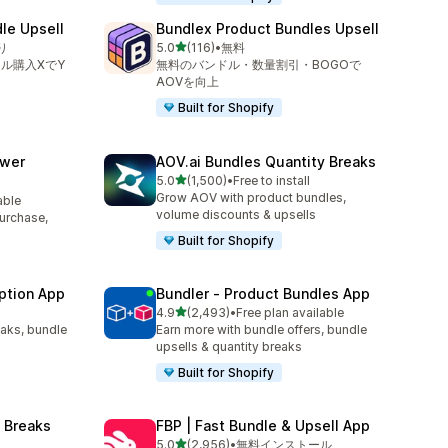
le Upsell
Bundlex Product Bundles Upsell
5つ星中
り
5.0
(116)
•
無料
合計レビュー数：116件
ル購入XでY
無料のバンドル・数量割引・BOGOで
AOVを向上
Built for Shopify
awer
AOV.ai Bundles Quantity Breaks
5つ星中
5.0
(1,500)
•
Free to install
合計レビュー数：1500件
Grow AOV with product bundles,
able
volume discounts & upsells
purchase,
Built for Shopify
ption App
Bundler ‑ Product Bundles App
5つ星中
4.9
(2,493)
•
Free plan available
合計レビュー数：2493件
eaks, bundle
Earn more with bundle offers, bundle
upsells & quantity breaks
Built for Shopify
 Breaks
FBP | Fast Bundle & Upsell App
5つ星中
5.0
(2,956)
•
無料インストール