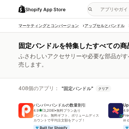
Shopify App Store
マーケティングとコンバージョン
アップセルとバンドル
固定バンドルを特集したすべての商
ふさわしいアクセサリーや必要な部品がす
売します。
408個のアプリ：
固定バンドル
クリア
パンパーバンドルの数量割引
Up
5つ星中
4.9
(3,208)
•
無料プランあり
4.9
合計レビュー数：3208件
合
バンドル、無料ギフト、ボリュームディス
Fre
カウントで平均注文額をアップ！
in 
Built for Shopify