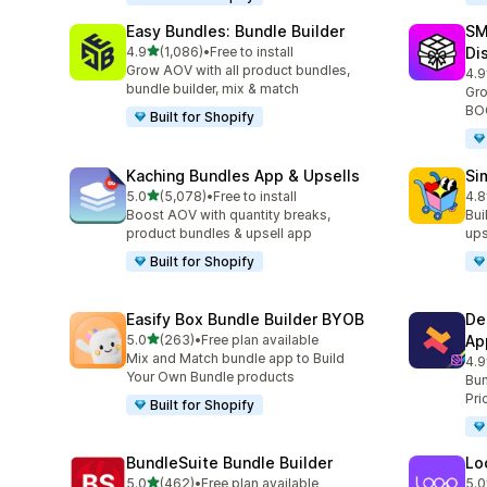
Easy Bundles: Bundle Builder
SM
5つ星中
4.9
(1,086)
•
Free to install
Di
合計レビュー数：1086件
Grow AOV with all product bundles,
4.9
合
bundle builder, mix & match
Gro
BOG
Built for Shopify
Kaching Bundles App & Upsells
Si
5つ星中
5.0
(5,078)
•
Free to install
4.8
合計レビュー数：5078件
合
Boost AOV with quantity breaks,
Bui
product bundles & upsell app
ups
Built for Shopify
Easify Box Bundle Builder BYOB
De
5つ星中
5.0
(263)
•
Free plan available
Ap
合計レビュー数：263件
Mix and Match bundle app to Build
4.9
合
Your Own Bundle products
Bun
Pri
Built for Shopify
BundleSuite Bundle Builder
Lo
5つ星中
5.0
(462)
•
Free plan available
5.0