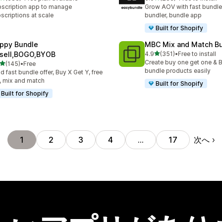
計レビュー数：683件
合計レビュー数：283件
scription app to manage
Grow AOV with fast bundle
scriptions at scale
bundler, bundle app
Built for Shopify
ppy Bundle
MBC Mix and Match B
5つ星中
sell,BOGO,BYOB
4.9
(351)
•
Free to install
合計レビュー数：351件
Create buy one get one & B
5つ星中
(145)
•
Free
計レビュー数：145件
bundle products easily
ld fast bundle offer, Buy X Get Y, free
t, mix and match
Built for Shopify
Built for Shopify
次へ
1
2
3
4
…
17