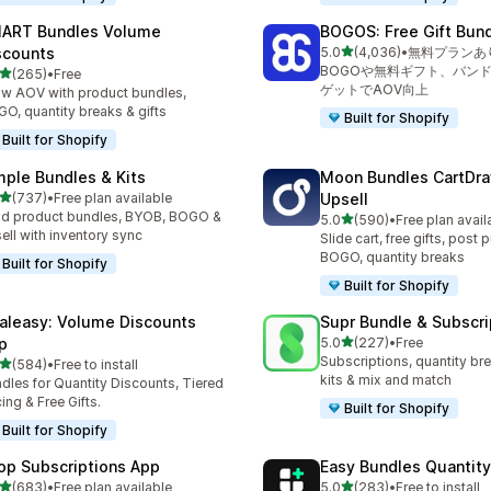
ART Bundles Volume
BOGOS: Free Gift Bund
5つ星中
scounts
5.0
(4,036)
•
無料プランあ
合計レビュー数：4036件
BOGOや無料ギフト、バンド
5つ星中
(265)
•
Free
計レビュー数：265件
ゲットでAOV向上
w AOV with product bundles,
O, quantity breaks & gifts
Built for Shopify
Built for Shopify
mple Bundles & Kits
Moon Bundles CartDr
5つ星中
(737)
•
Free plan available
Upsell
計レビュー数：737件
ld product bundles, BYOB, BOGO &
5つ星中
5.0
(590)
•
Free plan avail
合計レビュー数：590件
ell with inventory sync
Slide cart, free gifts, post 
BOGO, quantity breaks
Built for Shopify
Built for Shopify
aleasy: Volume Discounts
Supr Bundle & Subscri
5つ星中
p
5.0
(227)
•
Free
合計レビュー数：227件
Subscriptions, quantity br
5つ星中
(584)
•
Free to install
計レビュー数：584件
kits & mix and match
dles for Quantity Discounts, Tiered
cing & Free Gifts.
Built for Shopify
Built for Shopify
op Subscriptions App
Easy Bundles Quantity
5つ星中
5つ星中
(683)
•
Free plan available
5.0
(283)
•
Free to install