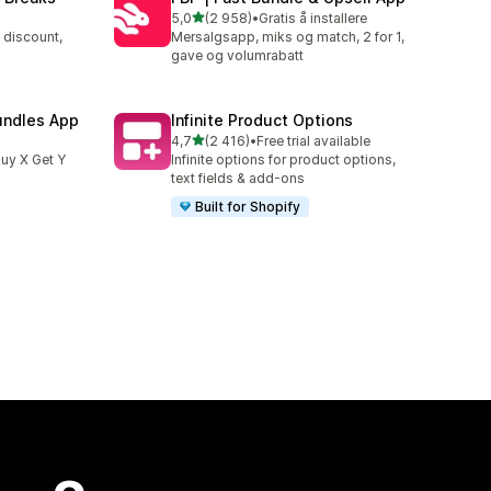
av 5 stjerner
5,0
(2 958)
•
Gratis å installere
Totalt 2958 omtaler
 discount,
Mersalgsapp, miks og match, 2 for 1,
gave og volumrabatt
undles App
Infinite Product Options
av 5 stjerner
4,7
(2 416)
•
Free trial available
Totalt 2416 omtaler
uy X Get Y
Infinite options for product options,
text fields & add-ons
Built for Shopify