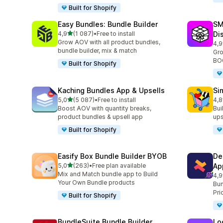
Built for Shopify
Easy Bundles: Bundle Builder
SM
av 5 stjerner
4,9
(1 087)
•
Free to install
Di
Totalt 1087 omtaler
Grow AOV with all product bundles,
4,9
Tot
bundle builder, mix & match
Gro
BOG
Built for Shopify
Kaching Bundles App & Upsells
Si
av 5 stjerner
5,0
(5 087)
•
Free to install
4,8
Totalt 5087 omtaler
Tot
Boost AOV with quantity breaks,
Bui
product bundles & upsell app
ups
Built for Shopify
Easify Box Bundle Builder BYOB
De
av 5 stjerner
5,0
(263)
•
Free plan available
Ap
Totalt 263 omtaler
Mix and Match bundle app to Build
4,9
Tot
Your Own Bundle products
Bun
Pri
Built for Shopify
BundleSuite Bundle Builder
Lo