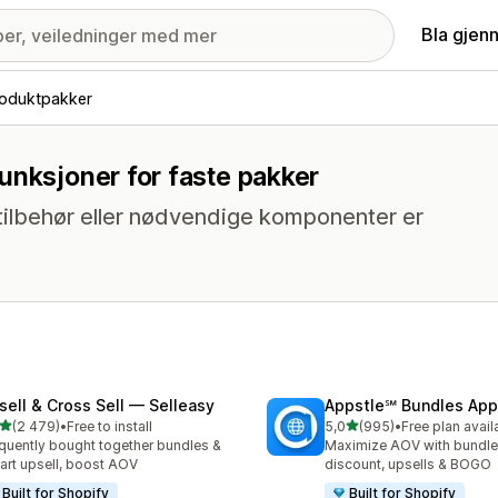
Bla gjen
oduktpakker
unksjoner for faste pakker
tilbehør eller nødvendige komponenter er
sell & Cross Sell — Selleasy
Appstle℠ Bundles App
av 5 stjerner
av 5 stjerner
(2 479)
•
Free to install
5,0
(995)
•
Free plan avail
alt 2479 omtaler
Totalt 995 omtaler
quently bought together bundles &
Maximize AOV with bundle
cart upsell, boost AOV
discount, upsells & BOGO
Built for Shopify
Built for Shopify