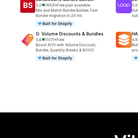
av 5 stjerner
5,0
(462)
•
Free plan available
5,0
Totalt 462 omtaler
Tot
Mix and Match Bundle Builder, Fast
Sub
Bundle migration in 24 hrs
sub
Built for Shopify
G: Volume Discounts & Bundles
HA
av 5 stjerner
5,0
(107)
•
Free
4,9
Totalt 107 omtaler
Tot
Boost AOV with Volume Discount,
Bui
Bundle, Quantity Breaks & BOGO
pro
Built for Shopify