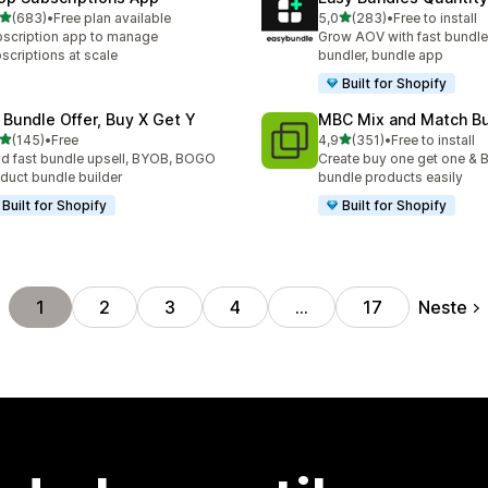
av 5 stjerner
av 5 stjerner
(683)
•
Free plan available
5,0
(283)
•
Free to install
alt 683 omtaler
Totalt 283 omtaler
scription app to manage
Grow AOV with fast bundle
scriptions at scale
bundler, bundle app
Built for Shopify
 Bundle Offer, Buy X Get Y
MBC Mix and Match B
av 5 stjerner
av 5 stjerner
(145)
•
Free
4,9
(351)
•
Free to install
alt 145 omtaler
Totalt 351 omtaler
ld fast bundle upsell, BYOB, BOGO
Create buy one get one & B
duct bundle builder
bundle products easily
Built for Shopify
Built for Shopify
Neste
1
2
3
4
…
17