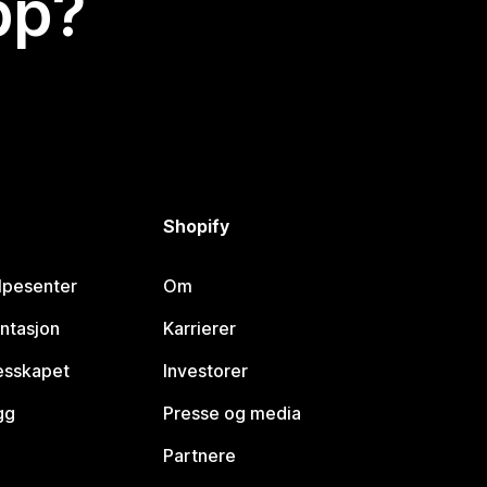
app?
Shopify
lpesenter
Om
ntasjon
Karrierer
lesskapet
Investorer
gg
Presse og media
Partnere