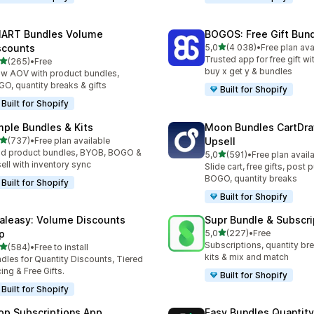
ART Bundles Volume
BOGOS: Free Gift Bund
av 5 stjerner
scounts
5,0
(4 038)
•
Free plan ava
Totalt 4038 omtaler
Trusted app for free gift w
av 5 stjerner
(265)
•
Free
alt 265 omtaler
buy x get y & bundles
w AOV with product bundles,
O, quantity breaks & gifts
Built for Shopify
Built for Shopify
mple Bundles & Kits
Moon Bundles CartDr
av 5 stjerner
(737)
•
Free plan available
Upsell
alt 737 omtaler
ld product bundles, BYOB, BOGO &
av 5 stjerner
5,0
(591)
•
Free plan avail
Totalt 591 omtaler
ell with inventory sync
Slide cart, free gifts, post 
BOGO, quantity breaks
Built for Shopify
Built for Shopify
aleasy: Volume Discounts
Supr Bundle & Subscri
av 5 stjerner
p
5,0
(227)
•
Free
Totalt 227 omtaler
Subscriptions, quantity br
av 5 stjerner
(584)
•
Free to install
alt 584 omtaler
kits & mix and match
dles for Quantity Discounts, Tiered
cing & Free Gifts.
Built for Shopify
Built for Shopify
op Subscriptions App
Easy Bundles Quantity