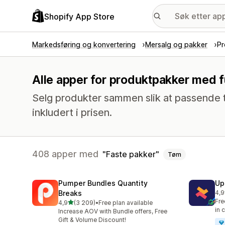
Shopify App Store
Markedsføring og konvertering
Mersalg og pakker
Pr
Alle apper for produktpakker med f
Selg produkter sammen slik at passende 
inkludert i prisen.
408 apper med
Faste pakker
Tøm
Pumper Bundles Quantity
Up
Breaks
4,9
Tot
Fre
av 5 stjerner
4,9
(3 209)
•
Free plan available
Totalt 3209 omtaler
in 
Increase AOV with Bundle offers, Free
Gift & Volume Discount!