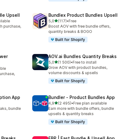
le Upsell
Bundlex Product Bundles Upsell
av 5 stjerner
ilable
5,0
(117)
•
Free
Totalt 117 omtaler
ith purchase,
Boost AOV with free bundle offers,
quantity breaks & BOGO
Built for Shopify
awer
AOV.ai Bundles Quantity Breaks
av 5 stjerner
5,0
(1 500)
•
Free to install
Totalt 1500 omtaler
Grow AOV with product bundles,
able
volume discounts & upsells
purchase,
Built for Shopify
ption App
Bundler ‑ Product Bundles App
av 5 stjerner
4,9
(2 495)
•
Free plan available
Totalt 2495 omtaler
eaks, bundle
Earn more with bundle offers, bundle
upsells & quantity breaks
Built for Shopify
 Breaks
FBP | Fast Bundle & Upsell App