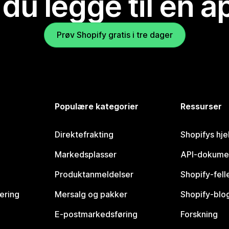
 du legge til en 
Prøv Shopify gratis i tre dager
Populære kategorier
Ressurser
Direktefrakting
Shopifys hje
Markedsplasser
API-dokume
Produktanmeldelser
Shopify-fel
vering
Mersalg og pakker
Shopify-blo
E-postmarkedsføring
Forskning