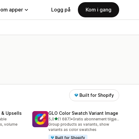
nom apper
Logg på
Kom i gang
Built for Shopify
 & Upsells
GLO Color Swatch Variant Image
av 5 stjerner
able
5,0
(1 687)
•
Gratis abonnement tilgjengelig
Totalt 1687 omtaler
s, volume
Group products as variants, show
variants as color swatches
Built for Shopify