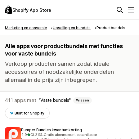
Shopify App Store
Marketing en conversie
Upselling en bundels
Productbundels
Alle apps voor productbundels met functies
voor vaste bundels
Verkoop producten samen zodat ideale
accessoires of noodzakelijke onderdelen
allemaal in de prijs zijn inbegrepen.
411 apps met
Vaste bundels
Wissen
Built for Shopify
Pumper Bundles kwantumkorting
van 5 sterren
4,9
(3.213)
•
Gratis abonnement beschikbaar
3213 recensies in totaal