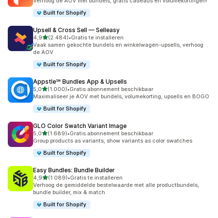
Verhoog de AOV met bundels, gratis cadeaus en volumekortingen!
Built for Shopify
Upsell & Cross Sell — Selleasy
van 5 sterren
4,9
(2.484)
•
Gratis te installeren
2484 recensies in totaal
Vaak samen gekochte bundels en winkelwagen-upsells, verhoog
de AOV
Built for Shopify
Appstle℠ Bundles App & Upsells
van 5 sterren
5,0
(1.000)
•
Gratis abonnement beschikbaar
1000 recensies in totaal
Maximaliseer je AOV met bundels, volumekorting, upsells en BOGO
Built for Shopify
GLO Color Swatch Variant Image
van 5 sterren
5,0
(1.689)
•
Gratis abonnement beschikbaar
1689 recensies in totaal
Group products as variants, show variants as color swatches
Built for Shopify
Easy Bundles: Bundle Builder
van 5 sterren
4,9
(1.089)
•
Gratis te installeren
1089 recensies in totaal
Verhoog de gemiddelde bestelwaarde met alle productbundels,
bundle builder, mix & match
Built for Shopify