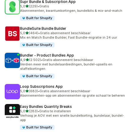
Supr Bundle & Subscription App
van 5 sterren
5,0
(229)
•
Gratis
229 recensies in totaal
Abonnementen, kwantumkortingen, bundelkits & mix-and-match
Built for Shopify
BundleSuite Bundle Builder
van 5 sterren
5,0
(464)
•
Gratis abonnement beschikbaar
464 recensies in totaal
Mix en Match Bundle Builder, Fast Bundle-migratie in 24 uur
Built for Shopify
Bundler ‑ Product Bundles App
van 5 sterren
4,9
(2.502)
•
Gratis abonnement beschikbaar
2502 recensies in totaal
Verdien meer met bundelaanbiedingen, bundel-upsells en
staffelkortingen
Built for Shopify
Loop Subscriptions App
van 5 sterren
5,0
(683)
•
Gratis abonnement beschikbaar
683 recensies in totaal
Abonnementen-app om abonnementen op grote schaal te beheren
Easy Bundles Quantity Breaks
van 5 sterren
5,0
(283)
•
Gratis te installeren
283 recensies in totaal
Verhoog je AOV met een snelle bundelkorting, bundelaar, bundel-
app
Built for Shopify