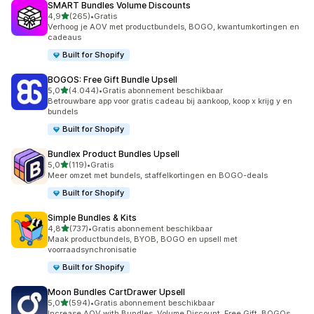
SMART Bundles Volume Discounts
van 5 sterren
4,9
(265)
•
Gratis
265 recensies in totaal
Verhoog je AOV met productbundels, BOGO, kwantumkortingen en
cadeaus
Built for Shopify
BOGOS: Free Gift Bundle Upsell
van 5 sterren
5,0
(4.044)
•
Gratis abonnement beschikbaar
4044 recensies in totaal
Betrouwbare app voor gratis cadeau bij aankoop, koop x krijg y en
bundels
Built for Shopify
Bundlex Product Bundles Upsell
van 5 sterren
5,0
(119)
•
Gratis
119 recensies in totaal
Meer omzet met bundels, staffelkortingen en BOGO-deals
Built for Shopify
Simple Bundles & Kits
van 5 sterren
4,8
(737)
•
Gratis abonnement beschikbaar
737 recensies in totaal
Maak productbundels, BYOB, BOGO en upsell met
voorraadsynchronisatie
Built for Shopify
Moon Bundles CartDrawer Upsell
van 5 sterren
5,0
(594)
•
Gratis abonnement beschikbaar
594 recensies in totaal
Increase AOV with Bundles, Volume Discount, Free Gift, BOGOs