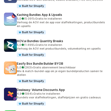
Built for Shopify
Kaching Bundles App & Upsells
van 5 sterren
5,0
(5.091)
•
Gratis te installeren
5091 recensies in totaal
Verhoog de AOV met de app voor staffelkortingen, productbundels
en upsells
Built for Shopify
AOV.ai Bundles Quantity Breaks
van 5 sterren
5,0
(1.499)
•
Gratis te installeren
1499 recensies in totaal
Verhoog de AOV met productbundels, volumekorting en upsells
Built for Shopify
Easify Box Bundle Builder BYOB
van 5 sterren
5,0
(263)
•
Gratis abonnement beschikbaar
263 recensies in totaal
Mix & match-bundel-app om je eigen bundelproducten samen te
stellen
Built for Shopify
Dealeasy: Volume Discounts App
van 5 sterren
4,9
(584)
•
Gratis te installeren
584 recensies in totaal
Bundels voor staffelkortingen, staffelprijzen en gratis cadeaus.
Built for Shopify