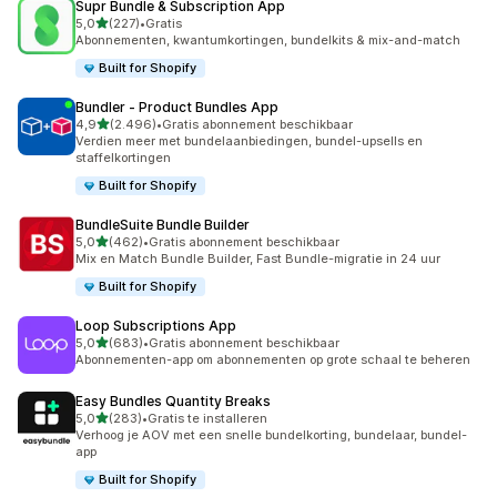
Supr Bundle & Subscription App
van 5 sterren
5,0
(227)
•
Gratis
227 recensies in totaal
Abonnementen, kwantumkortingen, bundelkits & mix-and-match
Built for Shopify
Bundler ‑ Product Bundles App
van 5 sterren
4,9
(2.496)
•
Gratis abonnement beschikbaar
2496 recensies in totaal
Verdien meer met bundelaanbiedingen, bundel-upsells en
staffelkortingen
Built for Shopify
BundleSuite Bundle Builder
van 5 sterren
5,0
(462)
•
Gratis abonnement beschikbaar
462 recensies in totaal
Mix en Match Bundle Builder, Fast Bundle-migratie in 24 uur
Built for Shopify
Loop Subscriptions App
van 5 sterren
5,0
(683)
•
Gratis abonnement beschikbaar
683 recensies in totaal
Abonnementen-app om abonnementen op grote schaal te beheren
Easy Bundles Quantity Breaks
van 5 sterren
5,0
(283)
•
Gratis te installeren
283 recensies in totaal
Verhoog je AOV met een snelle bundelkorting, bundelaar, bundel-
app
Built for Shopify