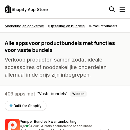
Shopify App Store
Marketing en conversie
Upselling en bundels
Productbundels
Alle apps voor productbundels met functies
voor vaste bundels
Verkoop producten samen zodat ideale
accessoires of noodzakelijke onderdelen
allemaal in de prijs zijn inbegrepen.
409 apps met
Vaste bundels
Wissen
Built for Shopify
Pumper Bundles kwantumkorting
van 5 sterren
4,9
(3.208)
•
Gratis abonnement beschikbaar
3208 recensies in totaal