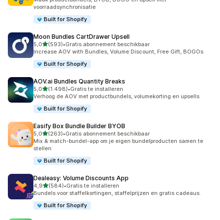
voorraadsynchronisatie
Built for Shopify
Moon Bundles CartDrawer Upsell
van 5 sterren
5,0
(593)
•
Gratis abonnement beschikbaar
593 recensies in totaal
Increase AOV with Bundles, Volume Discount, Free Gift, BOGOs
Built for Shopify
AOV.ai Bundles Quantity Breaks
van 5 sterren
5,0
(1.498)
•
Gratis te installeren
1498 recensies in totaal
Verhoog de AOV met productbundels, volumekorting en upsells
Built for Shopify
Easify Box Bundle Builder BYOB
van 5 sterren
5,0
(263)
•
Gratis abonnement beschikbaar
263 recensies in totaal
Mix & match-bundel-app om je eigen bundelproducten samen te
stellen
Built for Shopify
Dealeasy: Volume Discounts App
van 5 sterren
4,9
(584)
•
Gratis te installeren
584 recensies in totaal
Bundels voor staffelkortingen, staffelprijzen en gratis cadeaus.
Built for Shopify