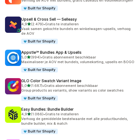
Verhoog de AOV met bundels, gratis cadeaus en volumekortingen!
Built for Shopify
Upsell & Cross Sell — Selleasy
van 5 sterren
4,9
(2.479)
•
Gratis te installeren
2479 recensies in totaal
Vaak samen gekochte bundels en winkelwagen-upsells, verhoog
de AOV
Built for Shopify
Appstle℠ Bundles App & Upsells
van 5 sterren
5,0
(994)
•
Gratis abonnement beschikbaar
994 recensies in totaal
Maximaliseer je AOV met bundels, volumekorting, upsells en BOGO
Built for Shopify
GLO Color Swatch Variant Image
van 5 sterren
5,0
(1.687)
•
Gratis abonnement beschikbaar
1687 recensies in totaal
Group products as variants, show variants as color swatches
Built for Shopify
Easy Bundles: Bundle Builder
van 5 sterren
4,9
(1.086)
•
Gratis te installeren
1086 recensies in totaal
Verhoog de gemiddelde bestelwaarde met alle productbundels,
bundle builder, mix & match
Built for Shopify