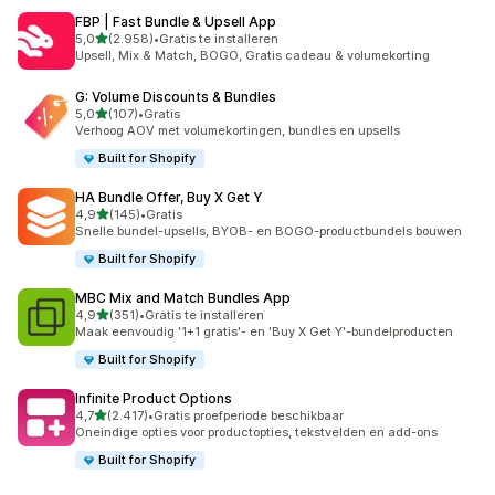
FBP | Fast Bundle & Upsell App
van 5 sterren
5,0
(2.958)
•
Gratis te installeren
2958 recensies in totaal
Upsell, Mix & Match, BOGO, Gratis cadeau & volumekorting
G: Volume Discounts & Bundles
van 5 sterren
5,0
(107)
•
Gratis
107 recensies in totaal
Verhoog AOV met volumekortingen, bundles en upsells
Built for Shopify
HA Bundle Offer, Buy X Get Y
van 5 sterren
4,9
(145)
•
Gratis
145 recensies in totaal
Snelle bundel-upsells, BYOB- en BOGO-productbundels bouwen
Built for Shopify
MBC Mix and Match Bundles App
van 5 sterren
4,9
(351)
•
Gratis te installeren
351 recensies in totaal
Maak eenvoudig '1+1 gratis'- en 'Buy X Get Y'-bundelproducten
Built for Shopify
Infinite Product Options
van 5 sterren
4,7
(2.417)
•
Gratis proefperiode beschikbaar
2417 recensies in totaal
Oneindige opties voor productopties, tekstvelden en add-ons
Built for Shopify