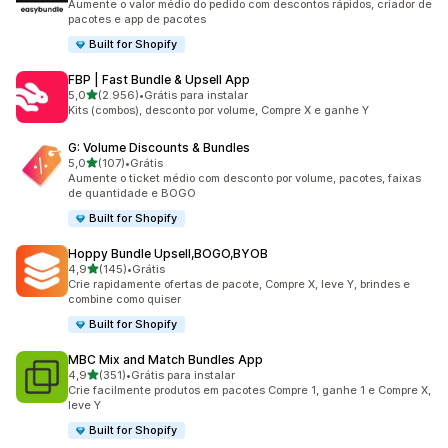
Aumente o valor médio do pedido com descontos rápidos, criador de
pacotes e app de pacotes
Built for Shopify
FBP | Fast Bundle & Upsell App
de 5 estrelas
5,0
(2.956)
•
Grátis para instalar
2956 avaliações ao todo
Kits (combos), desconto por volume, Compre X e ganhe Y
G: Volume Discounts & Bundles
de 5 estrelas
5,0
(107)
•
Grátis
107 avaliações ao todo
Aumente o ticket médio com desconto por volume, pacotes, faixas
de quantidade e BOGO
Built for Shopify
Hoppy Bundle Upsell,BOGO,BYOB
de 5 estrelas
4,9
(145)
•
Grátis
145 avaliações ao todo
Crie rapidamente ofertas de pacote, Compre X, leve Y, brindes e
combine como quiser
Built for Shopify
MBC Mix and Match Bundles App
de 5 estrelas
4,9
(351)
•
Grátis para instalar
351 avaliações ao todo
Crie facilmente produtos em pacotes Compre 1, ganhe 1 e Compre X,
leve Y
Built for Shopify