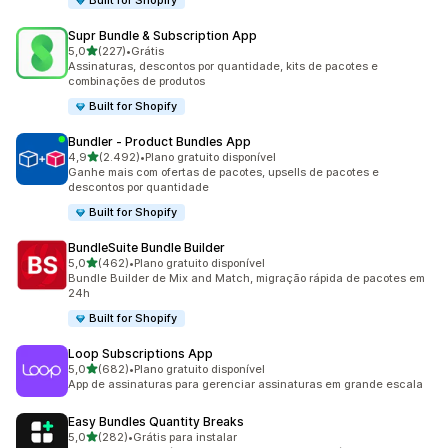
Built for Shopify
Supr Bundle & Subscription App
de 5 estrelas
5,0
(227)
•
Grátis
227 avaliações ao todo
Assinaturas, descontos por quantidade, kits de pacotes e
combinações de produtos
Built for Shopify
Bundler ‑ Product Bundles App
de 5 estrelas
4,9
(2.492)
•
Plano gratuito disponível
2492 avaliações ao todo
Ganhe mais com ofertas de pacotes, upsells de pacotes e
descontos por quantidade
Built for Shopify
BundleSuite Bundle Builder
de 5 estrelas
5,0
(462)
•
Plano gratuito disponível
462 avaliações ao todo
Bundle Builder de Mix and Match, migração rápida de pacotes em
24h
Built for Shopify
Loop Subscriptions App
de 5 estrelas
5,0
(682)
•
Plano gratuito disponível
682 avaliações ao todo
App de assinaturas para gerenciar assinaturas em grande escala
Easy Bundles Quantity Breaks
de 5 estrelas
5,0
(282)
•
Grátis para instalar
282 avaliações ao todo