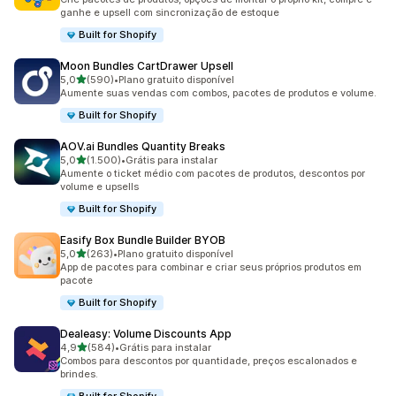
ganhe e upsell com sincronização de estoque
Built for Shopify
Moon Bundles CartDrawer Upsell
de 5 estrelas
5,0
(590)
•
Plano gratuito disponível
590 avaliações ao todo
Aumente suas vendas com combos, pacotes de produtos e volume.
Built for Shopify
AOV.ai Bundles Quantity Breaks
de 5 estrelas
5,0
(1.500)
•
Grátis para instalar
1500 avaliações ao todo
Aumente o ticket médio com pacotes de produtos, descontos por
volume e upsells
Built for Shopify
Easify Box Bundle Builder BYOB
de 5 estrelas
5,0
(263)
•
Plano gratuito disponível
263 avaliações ao todo
App de pacotes para combinar e criar seus próprios produtos em
pacote
Built for Shopify
Dealeasy: Volume Discounts App
de 5 estrelas
4,9
(584)
•
Grátis para instalar
584 avaliações ao todo
Combos para descontos por quantidade, preços escalonados e
brindes.