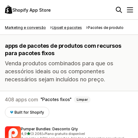
Shopify App Store
Marketing e conversão
Upsell e pacotes
Pacotes de produto
apps de pacotes de produtos com recursos
para pacotes fixos
Venda produtos combinados para que os
acessórios ideais ou os componentes
necessários sejam incluídos no preço.
408 apps com
Pacotes fixos
Limpar
Built for Shopify
Pumper Bundles: Desconto Qty
de 5 estrelas
4,9
(3.208)
•
Plano gratuito disponível
3208 avaliações ao todo