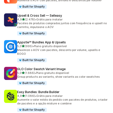
Aumente o AOV com pacotes, brindes e descontos por volume!
Built for Shopify
Upsell & Cross Sell — Selleasy
de 5 estrelas
4,9
(2.478)
•
Grátis para instalar
2478 avaliações ao todo
Pacotes de produtos comprados juntos com frequência e upsell no
carrinho, impulsione o AOV
Built for Shopify
Appstle℠ Bundles App & Upsells
de 5 estrelas
5,0
(995)
•
Plano gratuito disponível
995 avaliações ao todo
Maximize o AOV com pacotes, desconto por volume, upsells e
BOGO
Built for Shopify
GLO Color Swatch Variant Image
de 5 estrelas
5,0
(1.686)
•
Plano gratuito disponível
1686 avaliações ao todo
Group products as variants, show variants as color swatches
Built for Shopify
Easy Bundles: Bundle Builder
de 5 estrelas
4,9
(1.086)
•
Grátis para instalar
1086 avaliações ao todo
Aumente o valor médio do pedido com pacotes de produtos, criador
de pacotes e a opção misture e combine
Built for Shopify