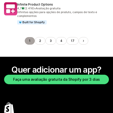
Infinite Product Options
de 5 estrelas
4,7
(2.416)
•
Avaliação gratuita
2416 avaliações ao todo
Infinitas opções para opções de produto, campos de texto e
complementos
Built for Shopify
1
2
3
4
17
Quer adicionar um app?
Faça uma avaliação gratuita da Shopify por 3 dias