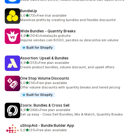
BundleUp
de 5 estrelas
5,0
(73)
•
Free trial available
73 total de avaliações
Maximize profits by creating bundles and flexible discounts!
Wide Bundles ‑ Quantity Breaks
de 5 estrelas
4,9
(304)
•
Instalação gratuita
304 total de avaliações
Impulse vendas com BOGO, pacotes ou descontos em volume
Built for Shopify
Assortion: Upsell & Bundles
de 5 estrelas
4,9
(313)
•
Free plan available
313 total de avaliações
Create product bundles, volume discount, and upsell offers
One Stop Volume Discounts
de 5 estrelas
5,0
(14)
•
Free plan available
14 total de avaliações
Offer volume discounts with quantity breaks and tiered pricing
Built for Shopify
Zoorix: Bundles & Cross Sell
de 5 estrelas
4,9
(368)
•
Free plan available
368 total de avaliações
Set up easy - Cross Sell Bundles, Mix & Match, Quantity Breaks
uShopAid ‑ Bundle Builder App
de 5 estrelas
5,0
(31)
•
Free plan available
31 total de avaliações