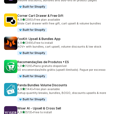
Volume discounts, bundles and add-ons on product pages
Built for Shopify
Corner Cart Drawer & Free Gift
de 5 estrelas
4,9
(295)
•
Free plan available
295 total de avaliações
Slide Cart drawer with free gift, cart upsell & volume bundles
Built for Shopify
FoxKit: Upsell & Bundles App
de 5 estrelas
4,9
(349)
•
Free to install
349 total de avaliações
AOV+ with bundles, cart upsell, volume discounts & low stock
Built for Shopify
Recomendações de Produtos • ES
de 5 estrelas
5,0
(129)
•
Plano gratuito disponível
129 total de avaliações
50 encomendas/mês grátis (upsell ilimitado). Pague por excesso
Built for Shopify
Panda Bundles Volume Discounts
de 5 estrelas
4,9
(144)
•
Free plan available
144 total de avaliações
Setup quantity breaks, bundles, BOGO, discounts upsells & more
Built for Shopify
Wiser AI ‑ Upsell & Cross Sell
de 5 estrelas
4,9
(513)
•
Free to install
513 total de avaliações