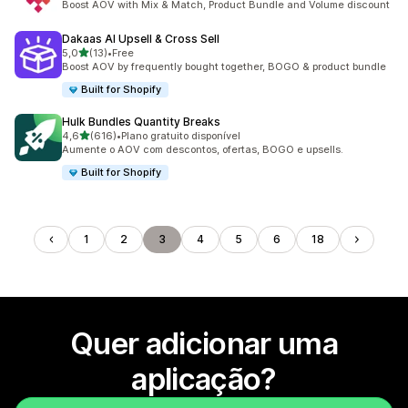
Boost AOV with Mix & Match, Product Bundle and Volume discount
Dakaas AI Upsell & Cross Sell
de 5 estrelas
5,0
(13)
•
Free
13 total de avaliações
Boost AOV by frequently bought together, BOGO & product bundle
Built for Shopify
Hulk Bundles Quantity Breaks
de 5 estrelas
4,6
(616)
•
Plano gratuito disponível
616 total de avaliações
Aumente o AOV com descontos, ofertas, BOGO e upsells.
Built for Shopify
1
2
3
4
5
6
18
Quer adicionar uma
aplicação?