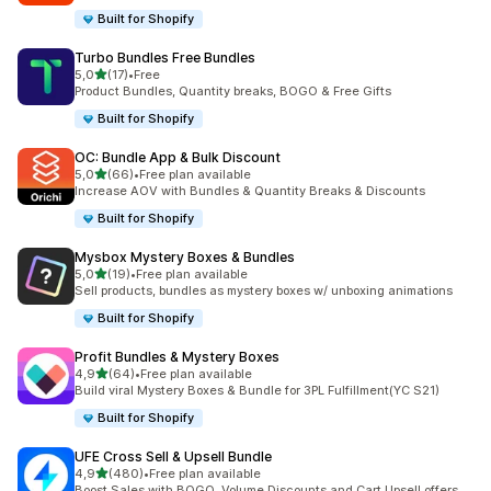
Built for Shopify
Turbo Bundles Free Bundles
de 5 estrelas
5,0
(17)
•
Free
17 total de avaliações
Product Bundles, Quantity breaks, BOGO & Free Gifts
Built for Shopify
OC: Bundle App & Bulk Discount
de 5 estrelas
5,0
(66)
•
Free plan available
66 total de avaliações
Increase AOV with Bundles & Quantity Breaks & Discounts
Built for Shopify
Mysbox Mystery Boxes & Bundles
de 5 estrelas
5,0
(19)
•
Free plan available
19 total de avaliações
Sell products, bundles as mystery boxes w/ unboxing animations
Built for Shopify
Profit Bundles & Mystery Boxes
de 5 estrelas
4,9
(64)
•
Free plan available
64 total de avaliações
Build viral Mystery Boxes & Bundle for 3PL Fulfillment(YC S21)
Built for Shopify
UFE Cross Sell & Upsell Bundle
de 5 estrelas
4,9
(480)
•
Free plan available
480 total de avaliações
Boost Sales with BOGO, Volume Discounts and Cart Upsell offers