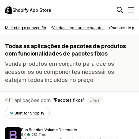
Shopify App Store
Marketing e conversão
Vendas superiores e pacotes
Pacotes de pro
Todas as aplicações de pacotes de produtos
com funcionalidades de pacotes fixos
Venda produtos em conjunto para que os
acessórios ou componentes necessários
estejam todos incluídos no preço.
411 aplicações com
Pacotes fixos
Limpar
Built for Shopify
Bun Bundles Volume Discounts
de 5 estrelas
5,0
(25)
•
Free
25 total de avaliações