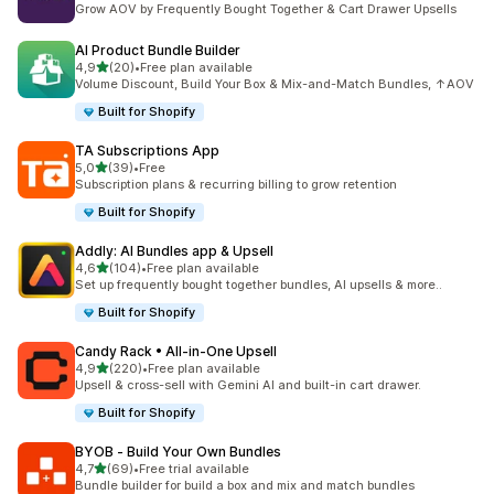
Grow AOV by Frequently Bought Together & Cart Drawer Upsells
AI Product Bundle Builder
de 5 estrelas
4,9
(20)
•
Free plan available
20 total de avaliações
Volume Discount, Build Your Box & Mix-and-Match Bundles, ↑AOV
Built for Shopify
TA Subscriptions App
de 5 estrelas
5,0
(39)
•
Free
39 total de avaliações
Subscription plans & recurring billing to grow retention
Built for Shopify
Addly: AI Bundles app & Upsell
de 5 estrelas
4,6
(104)
•
Free plan available
104 total de avaliações
Set up frequently bought together bundles, AI upsells & more..
Built for Shopify
Candy Rack • All‑in‑One Upsell
de 5 estrelas
4,9
(220)
•
Free plan available
220 total de avaliações
Upsell & cross-sell with Gemini AI and built-in cart drawer.
Built for Shopify
BYOB ‑ Build Your Own Bundles
de 5 estrelas
4,7
(69)
•
Free trial available
69 total de avaliações
Bundle builder for build a box and mix and match bundles