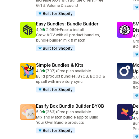
Increase AOV with Bundle offers, Free
Gift & Volume Discount!
Built for Shopify
Easy Bundles: Bundle Builder
SM
de 5 estrelas
4,9
(1.089)
•
Free to install
Di
1089 total de avaliações
Grow AOV with all product bundles,
4,9
263
bundle builder, mix & match
Gro
BOG
Built for Shopify
Simple Bundles & Kits
Mo
de 5 estrelas
4,8
(737)
•
Free plan available
Up
737 total de avaliações
Build product bundles, BYOB, BOGO &
5,0
594
upsell with inventory sync
Sli
BOG
Built for Shopify
Easify Box Bundle Builder BYOB
De
de 5 estrelas
5,0
(263)
•
Free plan available
Ap
263 total de avaliações
Mix and Match bundle app to Build
4,9
584
Your Own Bundle products
Bun
Pri
Built for Shopify