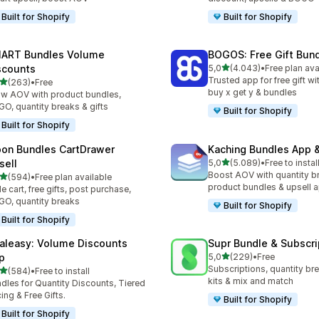
Built for Shopify
Built for Shopify
ART Bundles Volume
BOGOS: Free Gift Bund
de 5 estrelas
scounts
5,0
(4.043)
•
Free plan ava
4043 total de avaliações
Trusted app for free gift w
de 5 estrelas
(263)
•
Free
 total de avaliações
buy x get y & bundles
w AOV with product bundles,
O, quantity breaks & gifts
Built for Shopify
Built for Shopify
on Bundles CartDrawer
Kaching Bundles App &
de 5 estrelas
sell
5,0
(5.089)
•
Free to instal
5089 total de avaliações
Boost AOV with quantity b
de 5 estrelas
(594)
•
Free plan available
 total de avaliações
product bundles & upsell 
de cart, free gifts, post purchase,
O, quantity breaks
Built for Shopify
Built for Shopify
aleasy: Volume Discounts
Supr Bundle & Subscri
de 5 estrelas
p
5,0
(229)
•
Free
229 total de avaliações
Subscriptions, quantity br
de 5 estrelas
(584)
•
Free to install
 total de avaliações
kits & mix and match
dles for Quantity Discounts, Tiered
cing & Free Gifts.
Built for Shopify
Built for Shopify