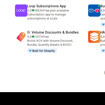
Loop Subscriptions App
Bu
de 5 estrelas
5,0
(683)
•
Free plan available
4,9
683 total de avaliações
250
Subscription app to manage
Ear
subscriptions at scale
ups
G: Volume Discounts & Bundles
HA
de 5 estrelas
5,0
(107)
•
Free
4,9
107 total de avaliações
145
Boost AOV with Volume Discount,
Bui
Bundle, Quantity Breaks & BOGO
pro
Built for Shopify