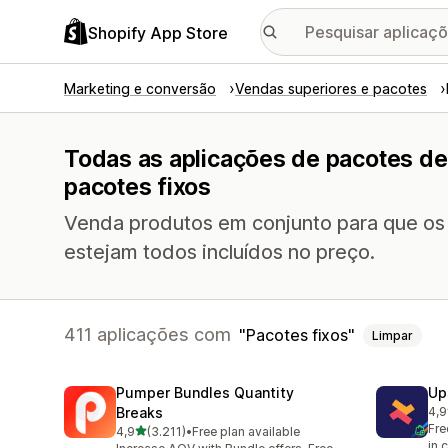
Shopify App Store
Marketing e conversão
Vendas superiores e pacotes
Todas as aplicações de pacotes d
pacotes fixos
Venda produtos em conjunto para que os
estejam todos incluídos no preço.
411 aplicações com
Pacotes fixos
Limpar
Pumper Bundles Quantity
Up
Breaks
4,9
248
Fre
de 5 estrelas
4,9
(3.211)
•
Free plan available
3211 total de avaliações
in 