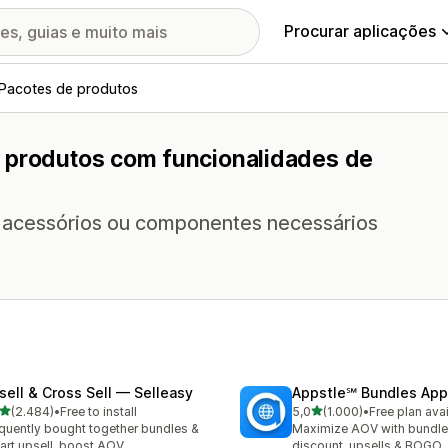
Procurar aplicações
Pacotes de produtos
e produtos com funcionalidades de
 acessórios ou componentes necessários
sell & Cross Sell — Selleasy
Appstle℠ Bundles App
de 5 estrelas
de 5 estrelas
(2.484)
•
Free to install
5,0
(1.000)
•
Free plan ava
4 total de avaliações
1000 total de avaliações
quently bought together bundles &
Maximize AOV with bundle
cart upsell, boost AOV
discount, upsells & BOGO