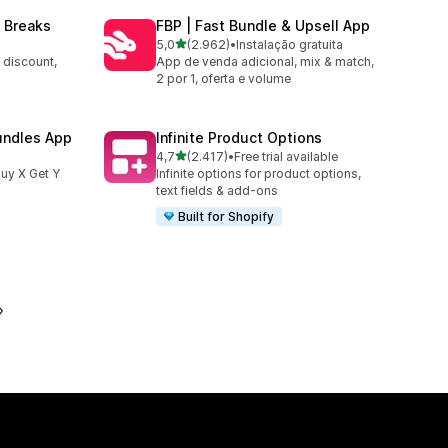
 Breaks
FBP | Fast Bundle & Upsell App
de 5 estrelas
5,0
(2.962)
•
Instalação gratuita
2962 total de avaliações
 discount,
App de venda adicional, mix & match,
2 por 1, oferta e volume
undles App
Infinite Product Options
de 5 estrelas
4,7
(2.417)
•
Free trial available
2417 total de avaliações
uy X Get Y
Infinite options for product options,
text fields & add-ons
Built for Shopify