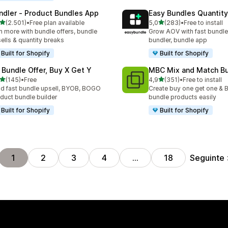
ndler ‑ Product Bundles App
Easy Bundles Quantity
de 5 estrelas
de 5 estrelas
(2.501)
•
Free plan available
5,0
(283)
•
Free to install
1 total de avaliações
283 total de avaliações
n more with bundle offers, bundle
Grow AOV with fast bundle
ells & quantity breaks
bundler, bundle app
Built for Shopify
Built for Shopify
 Bundle Offer, Buy X Get Y
MBC Mix and Match B
de 5 estrelas
de 5 estrelas
(145)
•
Free
4,9
(351)
•
Free to install
 total de avaliações
351 total de avaliações
ld fast bundle upsell, BYOB, BOGO
Create buy one get one & B
duct bundle builder
bundle products easily
Built for Shopify
Built for Shopify
Seguinte
1
2
3
4
…
18