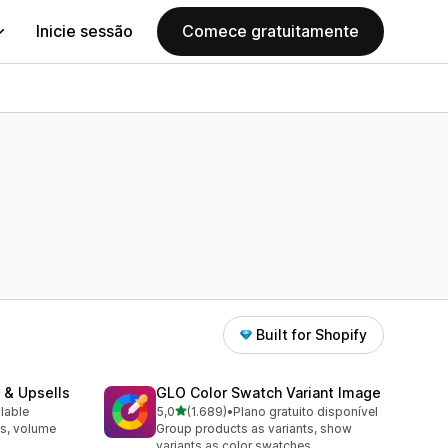
Inicie sessão
Comece gratuitamente
Built for Shopify
 & Upsells
GLO Color Swatch Variant Image
de 5 estrelas
ilable
5,0
(1.689)
•
Plano gratuito disponível
1689 total de avaliações
s, volume
Group products as variants, show
variants as color swatches