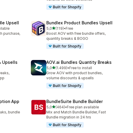
Built for Shopify
le Upsell
Bundlex Product Bundles Upsell
de 5 estrelas
ilable
5,0
(119)
•
Free
119 total de avaliações
ith purchase,
Boost AOV with free bundle offers,
quantity breaks & BOGO
Built for Shopify
 Upsells
AOV.ai Bundles Quantity Breaks
de 5 estrelas
l
5,0
(1.499)
•
Free to install
1499 total de avaliações
reaks,
Grow AOV with product bundles,
app
volume discounts & upsells
Built for Shopify
ption App
BundleSuite Bundle Builder
de 5 estrelas
5,0
(464)
•
Free plan available
464 total de avaliações
eaks, bundle
Mix and Match Bundle Builder, Fast
Bundle migration in 24 hrs
Built for Shopify