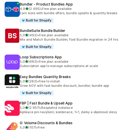
Bundler ‑ Product Bundles App
z 5 hvězd
4,9
(2 495)
•
Free plan available
Celkový počet recenzí: 2495
Earn more with bundle offers, bundle upsells & quantity breaks
Built for Shopify
BundleSuite Bundle Builder
z 5 hvězd
5,0
(462)
•
Free plan available
Celkový počet recenzí: 462
Mix and Match Bundle Builder, Fast Bundle migration in 24 hrs
Built for Shopify
Loop Subscriptions App
z 5 hvězd
5,0
(683)
•
Free plan available
Celkový počet recenzí: 683
Subscription app to manage subscriptions at scale
Easy Bundles Quantity Breaks
z 5 hvězd
5,0
(283)
•
Free to install
Celkový počet recenzí: 283
Grow AOV with fast bundle discount, bundler, bundle app
Built for Shopify
FBP | Fast Bundle & Upsell App
z 5 hvězd
5,0
(2 957)
•
Bezplatná instalace
Celkový počet recenzí: 2957
Aplikace pro navýšení, kombinace, 1+1, dárky a objemové slevy
G: Volume Discounts & Bundles
z 5 hvězd
5,0
(107)
•
Free
Celkový počet recenzí: 107