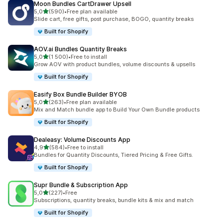
Moon Bundles CartDrawer Upsell
z 5 hvězd
5,0
(590)
•
Free plan available
Celkový počet recenzí: 590
Slide cart, free gifts, post purchase, BOGO, quantity breaks
Built for Shopify
AOV.ai Bundles Quantity Breaks
z 5 hvězd
5,0
(1 500)
•
Free to install
Celkový počet recenzí: 1500
Grow AOV with product bundles, volume discounts & upsells
Built for Shopify
Easify Box Bundle Builder BYOB
z 5 hvězd
5,0
(263)
•
Free plan available
Celkový počet recenzí: 263
Mix and Match bundle app to Build Your Own Bundle products
Built for Shopify
Dealeasy: Volume Discounts App
z 5 hvězd
4,9
(584)
•
Free to install
Celkový počet recenzí: 584
Bundles for Quantity Discounts, Tiered Pricing & Free Gifts.
Built for Shopify
Supr Bundle & Subscription App
z 5 hvězd
5,0
(227)
•
Free
Celkový počet recenzí: 227
Subscriptions, quantity breaks, bundle kits & mix and match
Built for Shopify