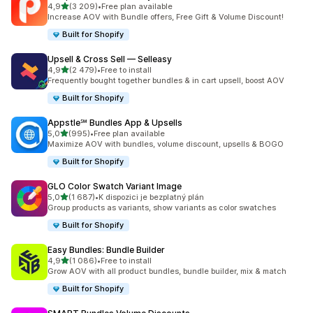
z 5 hvězd
4,9
(3 209)
•
Free plan available
Celkový počet recenzí: 3209
Increase AOV with Bundle offers, Free Gift & Volume Discount!
Built for Shopify
Upsell & Cross Sell — Selleasy
z 5 hvězd
4,9
(2 479)
•
Free to install
Celkový počet recenzí: 2479
Frequently bought together bundles & in cart upsell, boost AOV
Built for Shopify
Appstle℠ Bundles App & Upsells
z 5 hvězd
5,0
(995)
•
Free plan available
Celkový počet recenzí: 995
Maximize AOV with bundles, volume discount, upsells & BOGO
Built for Shopify
GLO Color Swatch Variant Image
z 5 hvězd
5,0
(1 687)
•
K dispozici je bezplatný plán
Celkový počet recenzí: 1687
Group products as variants, show variants as color swatches
Built for Shopify
Easy Bundles: Bundle Builder
z 5 hvězd
4,9
(1 086)
•
Free to install
Celkový počet recenzí: 1086
Grow AOV with all product bundles, bundle builder, mix & match
Built for Shopify