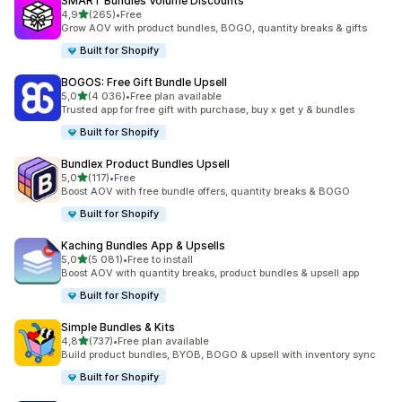
SMART Bundles Volume Discounts
z 5 hvězd
4,9
(265)
•
Free
Celkový počet recenzí: 265
Grow AOV with product bundles, BOGO, quantity breaks & gifts
Built for Shopify
BOGOS: Free Gift Bundle Upsell
z 5 hvězd
5,0
(4 036)
•
Free plan available
Celkový počet recenzí: 4036
Trusted app for free gift with purchase, buy x get y & bundles
Built for Shopify
Bundlex Product Bundles Upsell
z 5 hvězd
5,0
(117)
•
Free
Celkový počet recenzí: 117
Boost AOV with free bundle offers, quantity breaks & BOGO
Built for Shopify
Kaching Bundles App & Upsells
z 5 hvězd
5,0
(5 081)
•
Free to install
Celkový počet recenzí: 5081
Boost AOV with quantity breaks, product bundles & upsell app
Built for Shopify
Simple Bundles & Kits
z 5 hvězd
4,8
(737)
•
Free plan available
Celkový počet recenzí: 737
Build product bundles, BYOB, BOGO & upsell with inventory sync
Built for Shopify