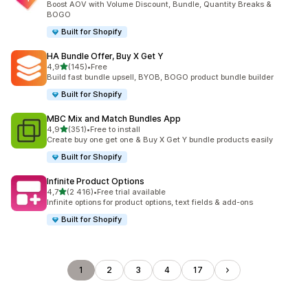
Boost AOV with Volume Discount, Bundle, Quantity Breaks &
BOGO
Built for Shopify
HA Bundle Offer, Buy X Get Y
z 5 hvězd
4,9
(145)
•
Free
Celkový počet recenzí: 145
Build fast bundle upsell, BYOB, BOGO product bundle builder
Built for Shopify
MBC Mix and Match Bundles App
z 5 hvězd
4,9
(351)
•
Free to install
Celkový počet recenzí: 351
Create buy one get one & Buy X Get Y bundle products easily
Built for Shopify
Infinite Product Options
z 5 hvězd
4,7
(2 416)
•
Free trial available
Celkový počet recenzí: 2416
Infinite options for product options, text fields & add-ons
Built for Shopify
1
2
3
4
17