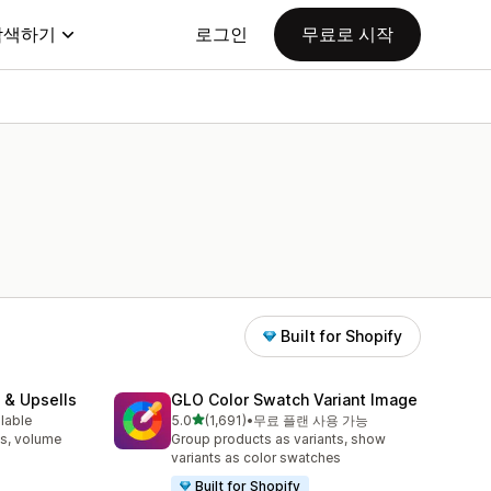
탐색하기
로그인
무료로 시작
Built for Shopify
 & Upsells
GLO Color Swatch Variant Image
별 5개 중
ilable
5.0
(1,691)
•
무료 플랜 사용 가능
총 리뷰 1691개
s, volume
Group products as variants, show
variants as color swatches
Built for Shopify