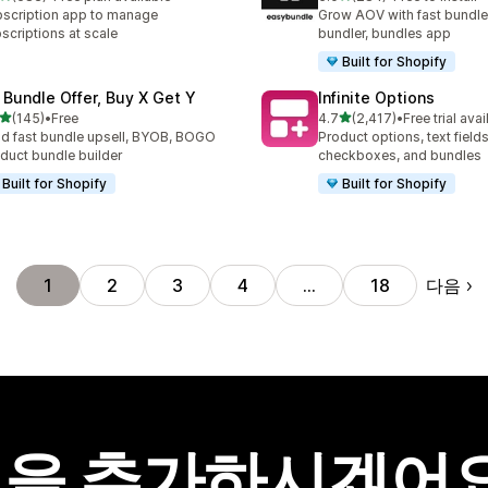
리뷰 683개
총 리뷰 284개
scription app to manage
Grow AOV with fast bundle
scriptions at scale
bundler, bundles app
Built for Shopify
 Bundle Offer, Buy X Get Y
Infinite Options
별 5개 중
별 5개 중
(145)
•
Free
4.7
(2,417)
•
Free trial avai
리뷰 145개
총 리뷰 2417개
ld fast bundle upsell, BYOB, BOGO
Product options, text fields
duct bundle builder
checkboxes, and bundles
Built for Shopify
Built for Shopify
다음
1
2
3
4
…
18
을 추가하시겠어