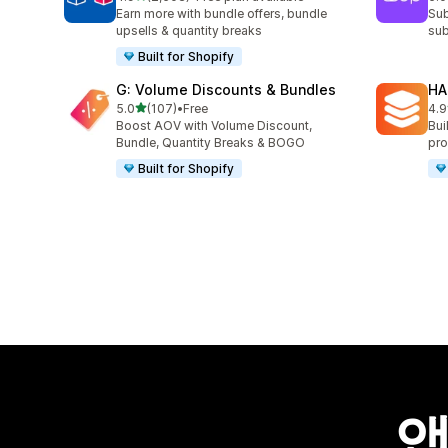
총 리뷰 2503개
총 
Earn more with bundle offers, bundle
Sub
upsells & quantity breaks
sub
Built for Shopify
G: Volume Discounts & Bundles
HA
별 5개 중
5.0
(107)
•
Free
4.9
총 리뷰 107개
총 
Boost AOV with Volume Discount,
Bui
Bundle, Quantity Breaks & BOGO
pro
Built for Shopify
앱