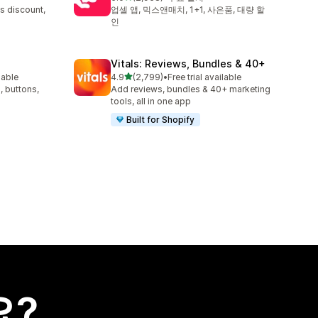
총 리뷰 2968개
s discount,
업셀 앱, 믹스앤매치, 1+1, 사은품, 대량 할
인
Vitals: Reviews, Bundles & 40+
별 5개 중
lable
4.9
(2,799)
•
Free trial available
총 리뷰 2799개
, buttons,
Add reviews, bundles & 40+ marketing
tools, all in one app
Built for Shopify
요?