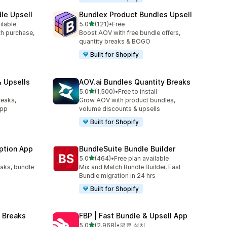
le Upsell
Bundlex Product Bundles Upsell
별 5개 중
ilable
5.0
(121)
•
Free
총 리뷰 121개
ith purchase,
Boost AOV with free bundle offers,
quantity breaks & BOGO
Built for Shopify
 Upsells
AOV.ai Bundles Quantity Breaks
별 5개 중
l
5.0
(1,500)
•
Free to install
총 리뷰 1500개
reaks,
Grow AOV with product bundles,
app
volume discounts & upsells
Built for Shopify
ption App
BundleSuite Bundle Builder
별 5개 중
5.0
(464)
•
Free plan available
총 리뷰 464개
eaks, bundle
Mix and Match Bundle Builder, Fast
Bundle migration in 24 hrs
Built for Shopify
 Breaks
FBP | Fast Bundle & Upsell App
별 5개 중
5.0
(2,968)
•
무료 설치