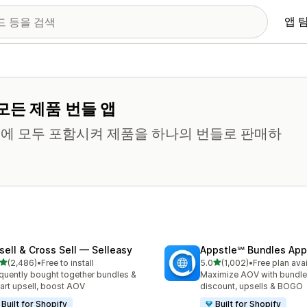
앱 
모든 제품 번들 앱
에 모두 포함시켜 제품을 하나의 번들로 판매하
sell & Cross Sell — Selleasy
Appstle℠ Bundles App
별 5개 중
별 5개 중
(2,486)
•
Free to install
5.0
(1,002)
•
Free plan ava
리뷰 2486개
총 리뷰 1002개
quently bought together bundles &
Maximize AOV with bundle
cart upsell, boost AOV
discount, upsells & BOGO
Built for Shopify
Built for Shopify