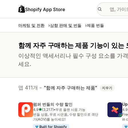
Shopify App Store
마케팅 및 전환
상향 판매 및 번들
제품 번들
함께 자주 구매하는 제품 기능이 있는 
이상적인 액세서리나 필수 구성 요소를 가격
세요.
앱 411개 -
함께 자주 구매하는 제품
지우기
펌퍼 번들의 수량 할인
Up
별 5개 중
4.9
(3,217)
•
무료 플랜 사용 가능
4.9
총 리뷰 3217개
총 
번들 상품, 무료 사은품, 수량 할인으로 객단
Fre
가(AOV)를 높이세요!
in 
Built for Shopify