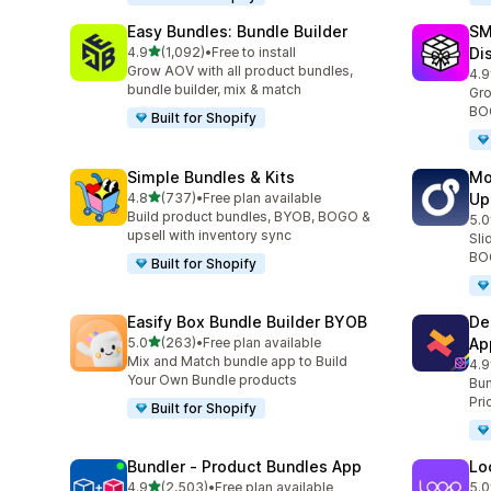
Easy Bundles: Bundle Builder
SM
별 5개 중
4.9
(1,092)
•
Free to install
Di
총 리뷰 1092개
Grow AOV with all product bundles,
4.9
총 
bundle builder, mix & match
Gro
BOG
Built for Shopify
Simple Bundles & Kits
Mo
별 5개 중
4.8
(737)
•
Free plan available
Up
총 리뷰 737개
Build product bundles, BYOB, BOGO &
5.0
총 
upsell with inventory sync
Sli
BOG
Built for Shopify
Easify Box Bundle Builder BYOB
De
별 5개 중
5.0
(263)
•
Free plan available
Ap
총 리뷰 263개
Mix and Match bundle app to Build
4.9
총 
Your Own Bundle products
Bun
Pri
Built for Shopify
Bundler ‑ Product Bundles App
Lo
별 5개 중
4.9
(2,503)
•
Free plan available
5.0