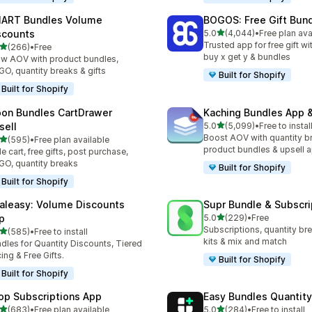
ART Bundles Volume
BOGOS: Free Gift Bund
별 5개 중
scounts
5.0
(4,044)
•
Free plan ava
총 리뷰 4044개
Trusted app for free gift w
별 5개 중
(266)
•
Free
리뷰 266개
buy x get y & bundles
w AOV with product bundles,
O, quantity breaks & gifts
Built for Shopify
Built for Shopify
on Bundles CartDrawer
Kaching Bundles App &
별 5개 중
sell
5.0
(5,099)
•
Free to instal
총 리뷰 5099개
Boost AOV with quantity b
별 5개 중
(595)
•
Free plan available
리뷰 595개
product bundles & upsell 
de cart, free gifts, post purchase,
O, quantity breaks
Built for Shopify
Built for Shopify
aleasy: Volume Discounts
Supr Bundle & Subscri
별 5개 중
p
5.0
(229)
•
Free
총 리뷰 229개
Subscriptions, quantity br
별 5개 중
(585)
•
Free to install
리뷰 585개
kits & mix and match
dles for Quantity Discounts, Tiered
cing & Free Gifts.
Built for Shopify
Built for Shopify
op Subscriptions App
Easy Bundles Quantity
별 5개 중
별 5개 중
(683)
•
Free plan available
5.0
(284)
•
Free to install