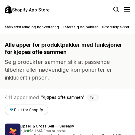
Shopify App Store
Markedsføring og konvertering
Mersalg og pakker
Produktpakker
Alle apper for produktpakker med funksjoner
for kjøpes ofte sammen
Selg produkter sammen slik at passende
tilbehør eller nødvendige komponenter er
inkludert i prisen.
411 apper med
Kjøpes ofte sammen
Tøm
Built for Shopify
Upsell & Cross Sell — Selleasy
av 5 stjerner
4,9
(2 485)
•
Free to install
Totalt 2485 omtaler