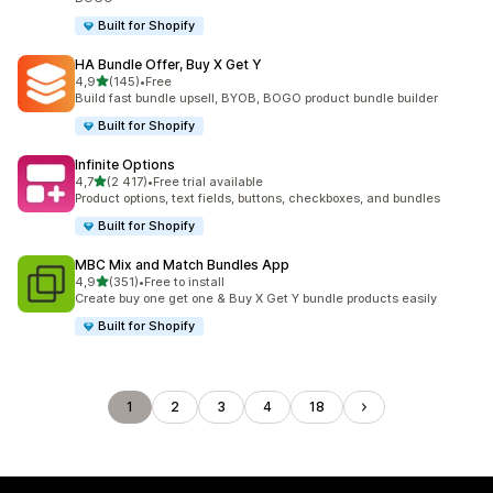
Built for Shopify
HA Bundle Offer, Buy X Get Y
av 5 stjerner
4,9
(145)
•
Free
Totalt 145 omtaler
Build fast bundle upsell, BYOB, BOGO product bundle builder
Built for Shopify
Infinite Options
av 5 stjerner
4,7
(2 417)
•
Free trial available
Totalt 2417 omtaler
Product options, text fields, buttons, checkboxes, and bundles
Built for Shopify
MBC Mix and Match Bundles App
av 5 stjerner
4,9
(351)
•
Free to install
Totalt 351 omtaler
Create buy one get one & Buy X Get Y bundle products easily
Built for Shopify
1
2
3
4
18