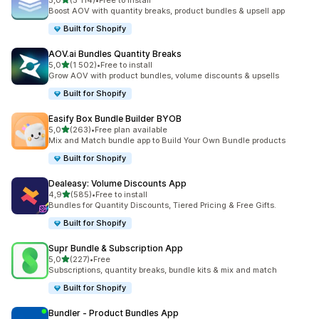
5,0
(5 114)
•
Free to install
Totalt 5114 omtaler
Boost AOV with quantity breaks, product bundles & upsell app
Built for Shopify
AOV.ai Bundles Quantity Breaks
av 5 stjerner
5,0
(1 502)
•
Free to install
Totalt 1502 omtaler
Grow AOV with product bundles, volume discounts & upsells
Built for Shopify
Easify Box Bundle Builder BYOB
av 5 stjerner
5,0
(263)
•
Free plan available
Totalt 263 omtaler
Mix and Match bundle app to Build Your Own Bundle products
Built for Shopify
Dealeasy: Volume Discounts App
av 5 stjerner
4,9
(585)
•
Free to install
Totalt 585 omtaler
Bundles for Quantity Discounts, Tiered Pricing & Free Gifts.
Built for Shopify
Supr Bundle & Subscription App
av 5 stjerner
5,0
(227)
•
Free
Totalt 227 omtaler
Subscriptions, quantity breaks, bundle kits & mix and match
Built for Shopify
Bundler ‑ Product Bundles App