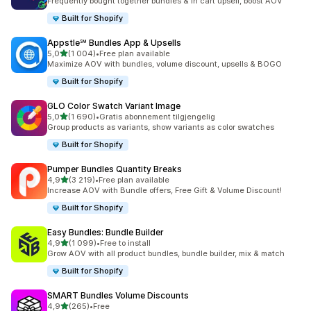
Frequently bought together bundles & in cart upsell, boost AOV
Built for Shopify
Appstle℠ Bundles App & Upsells
av 5 stjerner
5,0
(1 004)
•
Free plan available
Totalt 1004 omtaler
Maximize AOV with bundles, volume discount, upsells & BOGO
Built for Shopify
GLO Color Swatch Variant Image
av 5 stjerner
5,0
(1 690)
•
Gratis abonnement tilgjengelig
Totalt 1690 omtaler
Group products as variants, show variants as color swatches
Built for Shopify
Pumper Bundles Quantity Breaks
av 5 stjerner
4,9
(3 219)
•
Free plan available
Totalt 3219 omtaler
Increase AOV with Bundle offers, Free Gift & Volume Discount!
Built for Shopify
Easy Bundles: Bundle Builder
av 5 stjerner
4,9
(1 099)
•
Free to install
Totalt 1099 omtaler
Grow AOV with all product bundles, bundle builder, mix & match
Built for Shopify
SMART Bundles Volume Discounts
av 5 stjerner
4,9
(265)
•
Free
Totalt 265 omtaler