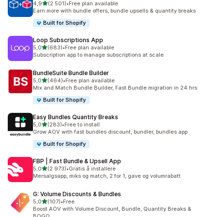
av 5 stjerner
4,9
(2 501)
•
Free plan available
Totalt 2501 omtaler
Earn more with bundle offers, bundle upsells & quantity breaks
Built for Shopify
Loop Subscriptions App
av 5 stjerner
5,0
(683)
•
Free plan available
Totalt 683 omtaler
Subscription app to manage subscriptions at scale
BundleSuite Bundle Builder
av 5 stjerner
5,0
(464)
•
Free plan available
Totalt 464 omtaler
Mix and Match Bundle Builder, Fast Bundle migration in 24 hrs
Built for Shopify
Easy Bundles Quantity Breaks
av 5 stjerner
5,0
(283)
•
Free to install
Totalt 283 omtaler
Grow AOV with fast bundles discount, bundler, bundles app
Built for Shopify
FBP | Fast Bundle & Upsell App
av 5 stjerner
5,0
(2 973)
•
Gratis å installere
Totalt 2973 omtaler
Mersalgsapp, miks og match, 2 for 1, gave og volumrabatt
G: Volume Discounts & Bundles
av 5 stjerner
5,0
(107)
•
Free
Totalt 107 omtaler
Boost AOV with Volume Discount, Bundle, Quantity Breaks &
BOGO