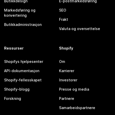
Butikkdesign
E-postmarkedsføring
Markedsføring og
SEO
konvertering
Frakt
Butikkadministrasjon
Valuta og oversettelse
Ressurser
Shopify
Shopifys hjelpesenter
Om
API-dokumentasjon
Karrierer
Shopify-fellesskapet
Investorer
Shopify-blogg
Presse og media
Forskning
Partnere
Samarbeidspartnere