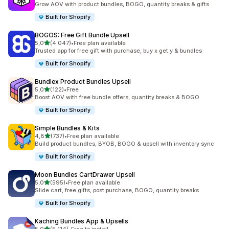
Grow AOV with product bundles, BOGO, quantity breaks & gifts
Built for Shopify
BOGOS: Free Gift Bundle Upsell
av 5 stjerner
5,0
(4 047)
•
Free plan available
Totalt 4047 omtaler
Trusted app for free gift with purchase, buy x get y & bundles
Built for Shopify
Bundlex Product Bundles Upsell
av 5 stjerner
5,0
(122)
•
Free
Totalt 122 omtaler
Boost AOV with free bundle offers, quantity breaks & BOGO
Built for Shopify
Simple Bundles & Kits
av 5 stjerner
4,8
(737)
•
Free plan available
Totalt 737 omtaler
Build product bundles, BYOB, BOGO & upsell with inventory sync
Built for Shopify
Moon Bundles CartDrawer Upsell
av 5 stjerner
5,0
(595)
•
Free plan available
Totalt 595 omtaler
Slide cart, free gifts, post purchase, BOGO, quantity breaks
Built for Shopify
Kaching Bundles App & Upsells
av 5 stjerner