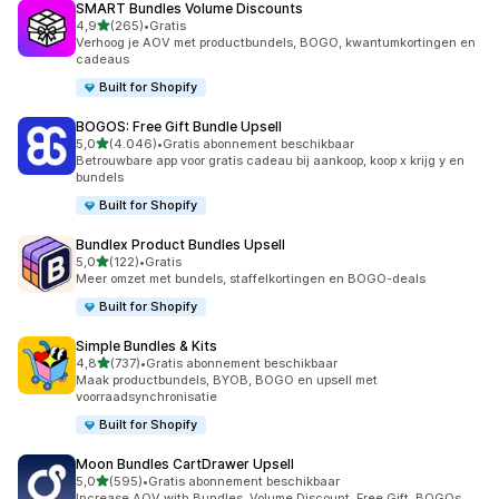
SMART Bundles Volume Discounts
van 5 sterren
4,9
(265)
•
Gratis
265 recensies in totaal
Verhoog je AOV met productbundels, BOGO, kwantumkortingen en
cadeaus
Built for Shopify
BOGOS: Free Gift Bundle Upsell
van 5 sterren
5,0
(4.046)
•
Gratis abonnement beschikbaar
4046 recensies in totaal
Betrouwbare app voor gratis cadeau bij aankoop, koop x krijg y en
bundels
Built for Shopify
Bundlex Product Bundles Upsell
van 5 sterren
5,0
(122)
•
Gratis
122 recensies in totaal
Meer omzet met bundels, staffelkortingen en BOGO-deals
Built for Shopify
Simple Bundles & Kits
van 5 sterren
4,8
(737)
•
Gratis abonnement beschikbaar
737 recensies in totaal
Maak productbundels, BYOB, BOGO en upsell met
voorraadsynchronisatie
Built for Shopify
Moon Bundles CartDrawer Upsell
van 5 sterren
5,0
(595)
•
Gratis abonnement beschikbaar
595 recensies in totaal
Increase AOV with Bundles, Volume Discount, Free Gift, BOGOs