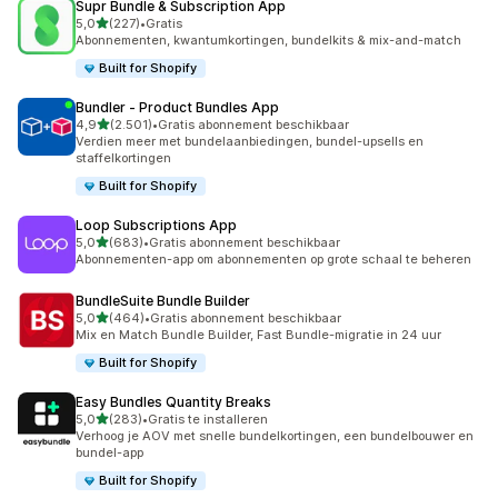
Supr Bundle & Subscription App
van 5 sterren
5,0
(227)
•
Gratis
227 recensies in totaal
Abonnementen, kwantumkortingen, bundelkits & mix-and-match
Built for Shopify
Bundler ‑ Product Bundles App
van 5 sterren
4,9
(2.501)
•
Gratis abonnement beschikbaar
2501 recensies in totaal
Verdien meer met bundelaanbiedingen, bundel-upsells en
staffelkortingen
Built for Shopify
Loop Subscriptions App
van 5 sterren
5,0
(683)
•
Gratis abonnement beschikbaar
683 recensies in totaal
Abonnementen-app om abonnementen op grote schaal te beheren
BundleSuite Bundle Builder
van 5 sterren
5,0
(464)
•
Gratis abonnement beschikbaar
464 recensies in totaal
Mix en Match Bundle Builder, Fast Bundle-migratie in 24 uur
Built for Shopify
Easy Bundles Quantity Breaks
van 5 sterren
5,0
(283)
•
Gratis te installeren
283 recensies in totaal
Verhoog je AOV met snelle bundelkortingen, een bundelbouwer en
bundel-app
Built for Shopify