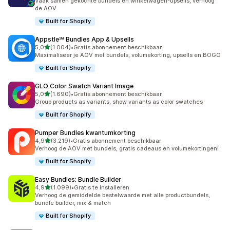
Vaak samen gekochte bundels en winkelwagen-upsells, verhoog
de AOV
Built for Shopify
Appstle℠ Bundles App & Upsells
van 5 sterren
5,0
(1.004)
•
Gratis abonnement beschikbaar
1004 recensies in totaal
Maximaliseer je AOV met bundels, volumekorting, upsells en BOGO
Built for Shopify
GLO Color Swatch Variant Image
van 5 sterren
5,0
(1.690)
•
Gratis abonnement beschikbaar
1690 recensies in totaal
Group products as variants, show variants as color swatches
Built for Shopify
Pumper Bundles kwantumkorting
van 5 sterren
4,9
(3.219)
•
Gratis abonnement beschikbaar
3219 recensies in totaal
Verhoog de AOV met bundels, gratis cadeaus en volumekortingen!
Built for Shopify
Easy Bundles: Bundle Builder
van 5 sterren
4,9
(1.099)
•
Gratis te installeren
1099 recensies in totaal
Verhoog de gemiddelde bestelwaarde met alle productbundels,
bundle builder, mix & match
Built for Shopify