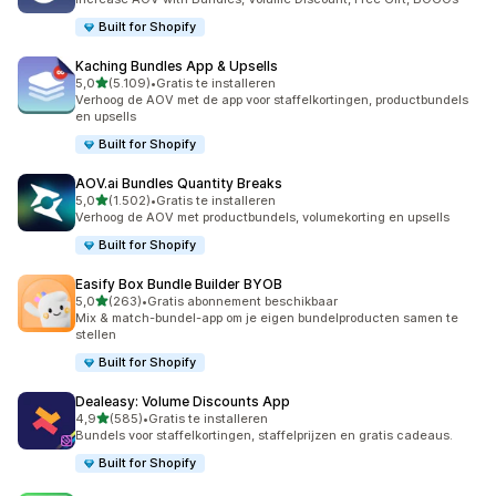
Built for Shopify
Kaching Bundles App & Upsells
van 5 sterren
5,0
(5.109)
•
Gratis te installeren
5109 recensies in totaal
Verhoog de AOV met de app voor staffelkortingen, productbundels
en upsells
Built for Shopify
AOV.ai Bundles Quantity Breaks
van 5 sterren
5,0
(1.502)
•
Gratis te installeren
1502 recensies in totaal
Verhoog de AOV met productbundels, volumekorting en upsells
Built for Shopify
Easify Box Bundle Builder BYOB
van 5 sterren
5,0
(263)
•
Gratis abonnement beschikbaar
263 recensies in totaal
Mix & match-bundel-app om je eigen bundelproducten samen te
stellen
Built for Shopify
Dealeasy: Volume Discounts App
van 5 sterren
4,9
(585)
•
Gratis te installeren
585 recensies in totaal
Bundels voor staffelkortingen, staffelprijzen en gratis cadeaus.
Built for Shopify