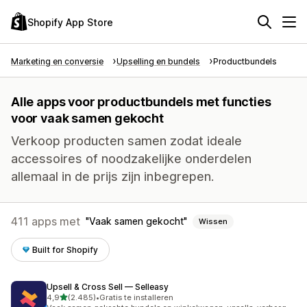
Shopify App Store
Marketing en conversie
Upselling en bundels
Productbundels
Alle apps voor productbundels met functies
voor vaak samen gekocht
Verkoop producten samen zodat ideale
accessoires of noodzakelijke onderdelen
allemaal in de prijs zijn inbegrepen.
411 apps met
Vaak samen gekocht
Wissen
Built for Shopify
Upsell & Cross Sell — Selleasy
van 5 sterren
4,9
(2.485)
•
Gratis te installeren
2485 recensies in totaal