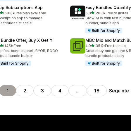
op Subscriptions App
Easy Bundles Quantity
de 5 estrelas
de 5 estrelas
(683)
•
Free plan available
5,0
(283)
•
Free to install
 total de avaliações
283 total de avaliações
scription app to manage
Grow AOV with fast bundle
scriptions at scale
bundler, bundle app
Built for Shopify
 Bundle Offer, Buy X Get Y
MBC Mix and Match B
de 5 estrelas
de 5 estrelas
(145)
•
Free
4,9
(351)
•
Free to install
 total de avaliações
351 total de avaliações
ld fast bundle upsell, BYOB, BOGO
Create buy one get one & B
duct bundle builder
bundle products easily
Built for Shopify
Built for Shopify
Seguinte
1
2
3
4
…
18