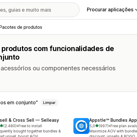
Procurar aplicações
Pacotes de produtos
e produtos com funcionalidades de
njunto
 acessórios ou componentes necessários
os em conjunto
Limpar
sell & Cross Sell — Selleasy
Appstle℠ Bundles App
de 5 estrelas
de 5 estrelas
(2.480)
•
Free to install
5,0
(997)
•
Free plan avail
0 total de avaliações
997 total de avaliações
quently bought together bundles &
Maximize AOV with bundle
cart upsell, boost AOV
discount, upsells & BOGO