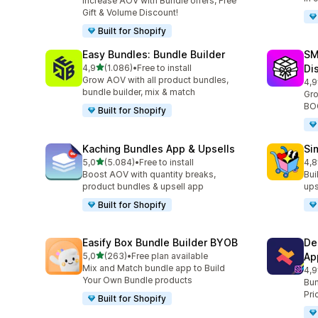
Increase AOV with Bundle offers, Free
Gift & Volume Discount!
Built for Shopify
Easy Bundles: Bundle Builder
SM
de 5 estrelas
4,9
(1.086)
•
Free to install
Di
1086 total de avaliações
Grow AOV with all product bundles,
4,9
263
bundle builder, mix & match
Gro
BOG
Built for Shopify
Kaching Bundles App & Upsells
Si
de 5 estrelas
5,0
(5.084)
•
Free to install
4,8
5084 total de avaliações
737
Boost AOV with quantity breaks,
Bui
product bundles & upsell app
ups
Built for Shopify
Easify Box Bundle Builder BYOB
De
de 5 estrelas
5,0
(263)
•
Free plan available
Ap
263 total de avaliações
Mix and Match bundle app to Build
4,9
584
Your Own Bundle products
Bun
Pri
Built for Shopify