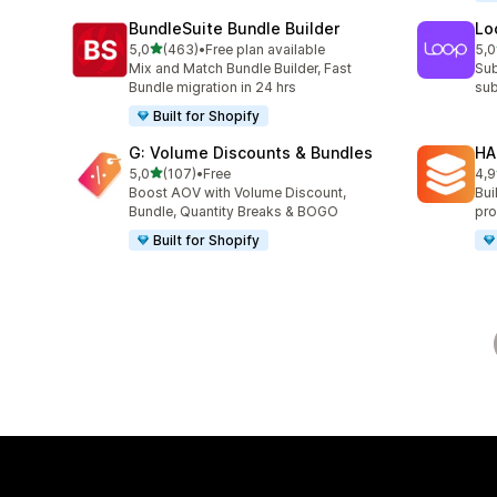
BundleSuite Bundle Builder
Lo
de 5 estrelas
5,0
(463)
•
Free plan available
5,0
463 total de avaliações
683
Mix and Match Bundle Builder, Fast
Sub
Bundle migration in 24 hrs
sub
Built for Shopify
G: Volume Discounts & Bundles
HA
de 5 estrelas
5,0
(107)
•
Free
4,9
107 total de avaliações
145
Boost AOV with Volume Discount,
Bui
Bundle, Quantity Breaks & BOGO
pro
Built for Shopify