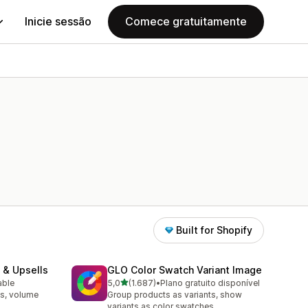
Inicie sessão
Comece gratuitamente
Built for Shopify
 & Upsells
GLO Color Swatch Variant Image
de 5 estrelas
able
5,0
(1.687)
•
Plano gratuito disponível
1687 total de avaliações
s, volume
Group products as variants, show
variants as color swatches