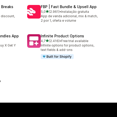
 Breaks
FBP | Fast Bundle & Upsell App
de 5 estrelas
5,0
(2.961)
•
Instalação gratuita
2961 total de avaliações
 discount,
App de venda adicional, mix & match,
2 por 1, oferta e volume
undles App
Infinite Product Options
de 5 estrelas
4,7
(2.416)
•
Free trial available
2416 total de avaliações
uy X Get Y
Infinite options for product options,
text fields & add-ons
Built for Shopify