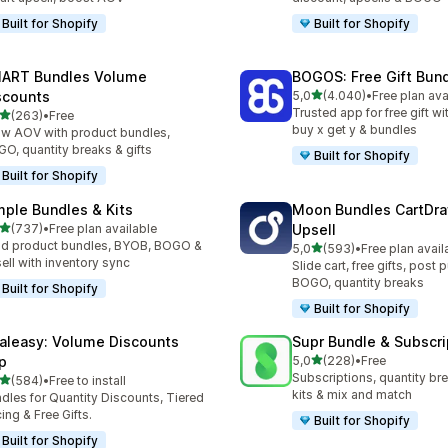
Built for Shopify
Built for Shopify
ART Bundles Volume
BOGOS: Free Gift Bund
de 5 estrelas
scounts
5,0
(4.040)
•
Free plan ava
4040 total de avaliações
Trusted app for free gift w
de 5 estrelas
(263)
•
Free
 total de avaliações
buy x get y & bundles
w AOV with product bundles,
O, quantity breaks & gifts
Built for Shopify
Built for Shopify
mple Bundles & Kits
Moon Bundles CartDr
de 5 estrelas
(737)
•
Free plan available
Upsell
 total de avaliações
ld product bundles, BYOB, BOGO &
de 5 estrelas
5,0
(593)
•
Free plan avail
593 total de avaliações
ell with inventory sync
Slide cart, free gifts, post 
BOGO, quantity breaks
Built for Shopify
Built for Shopify
aleasy: Volume Discounts
Supr Bundle & Subscri
de 5 estrelas
p
5,0
(228)
•
Free
228 total de avaliações
Subscriptions, quantity br
de 5 estrelas
(584)
•
Free to install
 total de avaliações
kits & mix and match
dles for Quantity Discounts, Tiered
cing & Free Gifts.
Built for Shopify
Built for Shopify