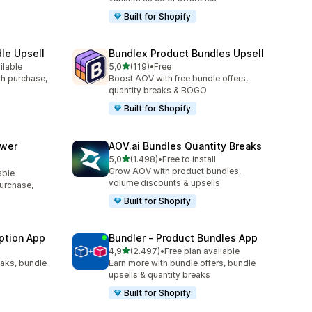
Built for Shopify
le Upsell
Bundlex Product Bundles Upsell
de 5 estrelas
ilable
5,0
(119)
•
Free
119 total de avaliações
ith purchase,
Boost AOV with free bundle offers,
quantity breaks & BOGO
Built for Shopify
awer
AOV.ai Bundles Quantity Breaks
de 5 estrelas
5,0
(1.498)
•
Free to install
1498 total de avaliações
Grow AOV with product bundles,
able
volume discounts & upsells
purchase,
Built for Shopify
ption App
Bundler ‑ Product Bundles App
de 5 estrelas
4,9
(2.497)
•
Free plan available
2497 total de avaliações
eaks, bundle
Earn more with bundle offers, bundle
upsells & quantity breaks
Built for Shopify