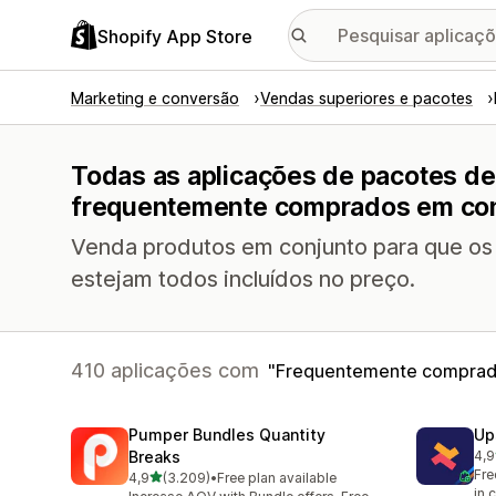
Shopify App Store
Marketing e conversão
Vendas superiores e pacotes
Todas as aplicações de pacotes d
frequentemente comprados em co
Venda produtos em conjunto para que os
estejam todos incluídos no preço.
410 aplicações com
Frequentemente comprad
Pumper Bundles Quantity
Up
Breaks
4,9
248
Fre
de 5 estrelas
4,9
(3.209)
•
Free plan available
3209 total de avaliações
in 