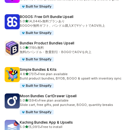
Built for Shopify
BOGOS: Free Gift Bundle Upsell
5つ星中
5.0
(4,044)
•
無料プランあり
合計レビュー数：4044件
BOGOや無料ギフト、バンドル購入XでYゲットでAOV向上
Built for Shopify
Bundlex Product Bundles Upsell
5つ星中
5.0
(119)
•
無料
合計レビュー数：119件
無料のバンドル・数量割引・BOGOでAOVを向上
Built for Shopify
Simple Bundles & Kits
5つ星中
4.8
(737)
•
Free plan available
合計レビュー数：737件
Build product bundles, BYOB, BOGO & upsell with inventory sync
Built for Shopify
Moon Bundles CartDrawer Upsell
5つ星中
5.0
(594)
•
Free plan available
合計レビュー数：594件
Slide cart, free gifts, post purchase, BOGO, quantity breaks
Built for Shopify
Kaching Bundles App & Upsells
5つ星中
5.0
(5,091)
•
Free to install
合計レビュー数：5091件