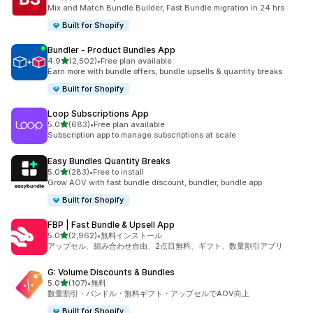
合計レビュー数：464件
Mix and Match Bundle Builder, Fast Bundle migration in 24 hrs
Built for Shopify
Bundler ‑ Product Bundles App
5つ星中
4.9
(2,502)
•
Free plan available
合計レビュー数：2502件
Earn more with bundle offers, bundle upsells & quantity breaks
Built for Shopify
Loop Subscriptions App
5つ星中
5.0
(683)
•
Free plan available
合計レビュー数：683件
Subscription app to manage subscriptions at scale
Easy Bundles Quantity Breaks
5つ星中
5.0
(283)
•
Free to install
合計レビュー数：283件
Grow AOV with fast bundle discount, bundler, bundle app
Built for Shopify
FBP | Fast Bundle & Upsell App
5つ星中
5.0
(2,962)
•
無料インストール
合計レビュー数：2962件
アップセル、組み合わせ自由、2点目無料、ギフト、数量割引アプリ
G: Volume Discounts & Bundles
5つ星中
5.0
(107)
•
無料
合計レビュー数：107件
数量割引・バンドル・無料ギフト・アップセルでAOV向上
Built for Shopify