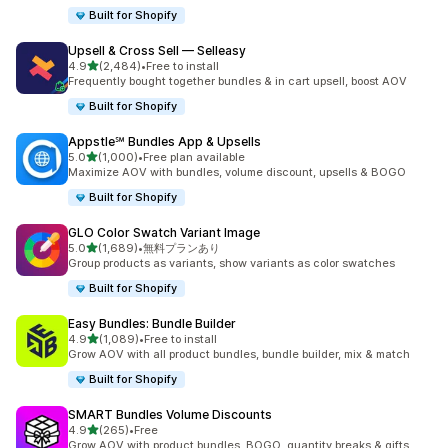
Built for Shopify
Upsell & Cross Sell — Selleasy
5つ星中
4.9
(2,484)
•
Free to install
合計レビュー数：2484件
Frequently bought together bundles & in cart upsell, boost AOV
Built for Shopify
Appstle℠ Bundles App & Upsells
5つ星中
5.0
(1,000)
•
Free plan available
合計レビュー数：1000件
Maximize AOV with bundles, volume discount, upsells & BOGO
Built for Shopify
GLO Color Swatch Variant Image
5つ星中
5.0
(1,689)
•
無料プランあり
合計レビュー数：1689件
Group products as variants, show variants as color swatches
Built for Shopify
Easy Bundles: Bundle Builder
5つ星中
4.9
(1,089)
•
Free to install
合計レビュー数：1089件
Grow AOV with all product bundles, bundle builder, mix & match
Built for Shopify
SMART Bundles Volume Discounts
5つ星中
4.9
(265)
•
Free
合計レビュー数：265件
Grow AOV with product bundles, BOGO, quantity breaks & gifts