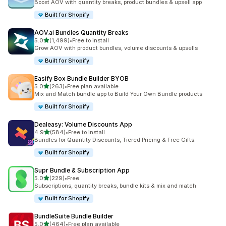
Boost AOV with quantity breaks, product bundles & upsell app
Built for Shopify
AOV.ai Bundles Quantity Breaks
5つ星中
5.0
(1,499)
•
Free to install
合計レビュー数：1499件
Grow AOV with product bundles, volume discounts & upsells
Built for Shopify
Easify Box Bundle Builder BYOB
5つ星中
5.0
(263)
•
Free plan available
合計レビュー数：263件
Mix and Match bundle app to Build Your Own Bundle products
Built for Shopify
Dealeasy: Volume Discounts App
5つ星中
4.9
(584)
•
Free to install
合計レビュー数：584件
Bundles for Quantity Discounts, Tiered Pricing & Free Gifts.
Built for Shopify
Supr Bundle & Subscription App
5つ星中
5.0
(229)
•
Free
合計レビュー数：229件
Subscriptions, quantity breaks, bundle kits & mix and match
Built for Shopify
BundleSuite Bundle Builder
5つ星中
5.0
(464)
•
Free plan available