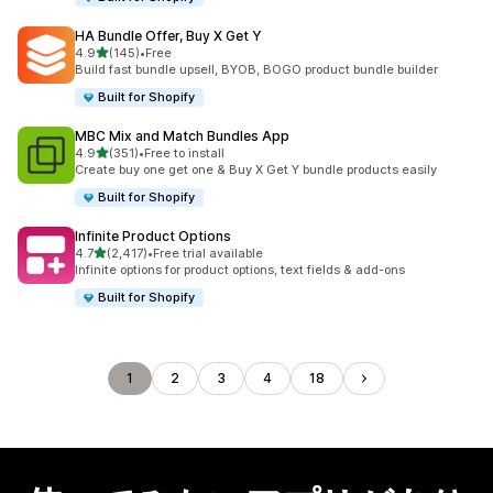
HA Bundle Offer, Buy X Get Y
5つ星中
4.9
(145)
•
Free
合計レビュー数：145件
Build fast bundle upsell, BYOB, BOGO product bundle builder
Built for Shopify
MBC Mix and Match Bundles App
5つ星中
4.9
(351)
•
Free to install
合計レビュー数：351件
Create buy one get one & Buy X Get Y bundle products easily
Built for Shopify
Infinite Product Options
5つ星中
4.7
(2,417)
•
Free trial available
合計レビュー数：2417件
Infinite options for product options, text fields & add-ons
Built for Shopify
1
2
3
4
18