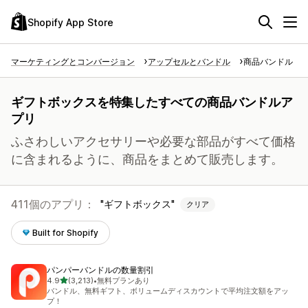
Shopify App Store
マーケティングとコンバージョン
アップセルとバンドル
商品バンドル
ギフトボックスを特集したすべての商品バンドルア
プリ
ふさわしいアクセサリーや必要な部品がすべて価格
に含まれるように、商品をまとめて販売します。
411個のアプリ：
ギフトボックス
クリア
Built for Shopify
パンパーバンドルの数量割引
5つ星中
4.9
(3,213)
•
無料プランあり
合計レビュー数：3213件
バンドル、無料ギフト、ボリュームディスカウントで平均注文額をアッ
プ！