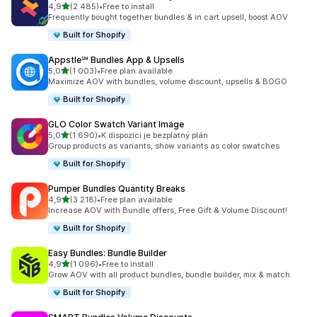
z 5 hvězd
4,9
(2 485)
•
Free to install
Celkový počet recenzí: 2485
Frequently bought together bundles & in cart upsell, boost AOV
Built for Shopify
Appstle℠ Bundles App & Upsells
z 5 hvězd
5,0
(1 003)
•
Free plan available
Celkový počet recenzí: 1003
Maximize AOV with bundles, volume discount, upsells & BOGO
Built for Shopify
GLO Color Swatch Variant Image
z 5 hvězd
5,0
(1 690)
•
K dispozici je bezplatný plán
Celkový počet recenzí: 1690
Group products as variants, show variants as color swatches
Built for Shopify
Pumper Bundles Quantity Breaks
z 5 hvězd
4,9
(3 218)
•
Free plan available
Celkový počet recenzí: 3218
Increase AOV with Bundle offers, Free Gift & Volume Discount!
Built for Shopify
Easy Bundles: Bundle Builder
z 5 hvězd
4,9
(1 096)
•
Free to install
Celkový počet recenzí: 1096
Grow AOV with all product bundles, bundle builder, mix & match
Built for Shopify