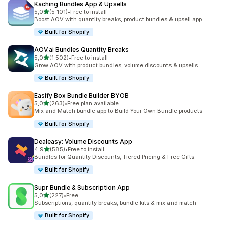
Kaching Bundles App & Upsells
z 5 hvězd
5,0
(5 101)
•
Free to install
Celkový počet recenzí: 5101
Boost AOV with quantity breaks, product bundles & upsell app
Built for Shopify
AOV.ai Bundles Quantity Breaks
z 5 hvězd
5,0
(1 502)
•
Free to install
Celkový počet recenzí: 1502
Grow AOV with product bundles, volume discounts & upsells
Built for Shopify
Easify Box Bundle Builder BYOB
z 5 hvězd
5,0
(263)
•
Free plan available
Celkový počet recenzí: 263
Mix and Match bundle app to Build Your Own Bundle products
Built for Shopify
Dealeasy: Volume Discounts App
z 5 hvězd
4,9
(585)
•
Free to install
Celkový počet recenzí: 585
Bundles for Quantity Discounts, Tiered Pricing & Free Gifts.
Built for Shopify
Supr Bundle & Subscription App
z 5 hvězd
5,0
(227)
•
Free
Celkový počet recenzí: 227
Subscriptions, quantity breaks, bundle kits & mix and match
Built for Shopify