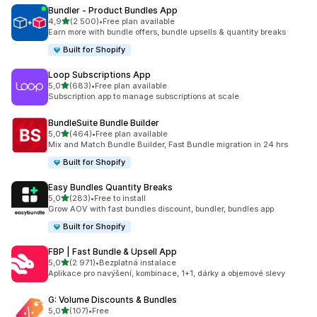
Bundler ‑ Product Bundles App
z 5 hvězd
4,9
(2 500)
•
Free plan available
Celkový počet recenzí: 2500
Earn more with bundle offers, bundle upsells & quantity breaks
Built for Shopify
Loop Subscriptions App
z 5 hvězd
5,0
(683)
•
Free plan available
Celkový počet recenzí: 683
Subscription app to manage subscriptions at scale
BundleSuite Bundle Builder
z 5 hvězd
5,0
(464)
•
Free plan available
Celkový počet recenzí: 464
Mix and Match Bundle Builder, Fast Bundle migration in 24 hrs
Built for Shopify
Easy Bundles Quantity Breaks
z 5 hvězd
5,0
(283)
•
Free to install
Celkový počet recenzí: 283
Grow AOV with fast bundles discount, bundler, bundles app
Built for Shopify
FBP | Fast Bundle & Upsell App
z 5 hvězd
5,0
(2 971)
•
Bezplatná instalace
Celkový počet recenzí: 2971
Aplikace pro navýšení, kombinace, 1+1, dárky a objemové slevy
G: Volume Discounts & Bundles
z 5 hvězd
5,0
(107)
•
Free
Celkový počet recenzí: 107