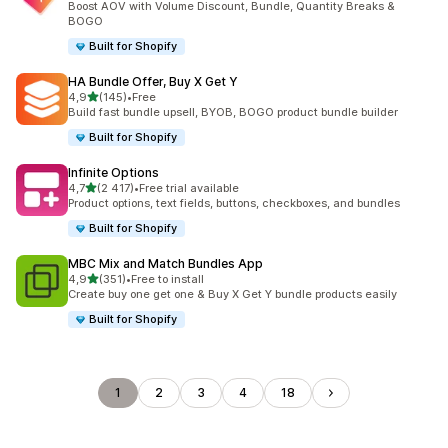
Boost AOV with Volume Discount, Bundle, Quantity Breaks &
BOGO
Built for Shopify
HA Bundle Offer, Buy X Get Y
z 5 hvězd
4,9
(145)
•
Free
Celkový počet recenzí: 145
Build fast bundle upsell, BYOB, BOGO product bundle builder
Built for Shopify
Infinite Options
z 5 hvězd
4,7
(2 417)
•
Free trial available
Celkový počet recenzí: 2417
Product options, text fields, buttons, checkboxes, and bundles
Built for Shopify
MBC Mix and Match Bundles App
z 5 hvězd
4,9
(351)
•
Free to install
Celkový počet recenzí: 351
Create buy one get one & Buy X Get Y bundle products easily
Built for Shopify
1
2
3
4
18