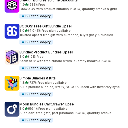
SMART Bundles Volume Discounts
z 5 hvězd
4,9
(265)
•
Free
Celkový počet recenzí: 265
Grow AOV with product bundles, BOGO, quantity breaks & gifts
Built for Shopify
BOGOS: Free Gift Bundle Upsell
z 5 hvězd
5,0
(4 045)
•
Free plan available
Celkový počet recenzí: 4045
Trusted app for free gift with purchase, buy x get y & bundles
Built for Shopify
Bundlex Product Bundles Upsell
z 5 hvězd
5,0
(121)
•
Free
Celkový počet recenzí: 121
Boost AOV with free bundle offers, quantity breaks & BOGO
Built for Shopify
Simple Bundles & Kits
z 5 hvězd
4,8
(737)
•
Free plan available
Celkový počet recenzí: 737
Build product bundles, BYOB, BOGO & upsell with inventory sync
Built for Shopify
Moon Bundles CartDrawer Upsell
z 5 hvězd
5,0
(594)
•
Free plan available
Celkový počet recenzí: 594
Slide cart, free gifts, post purchase, BOGO, quantity breaks
Built for Shopify