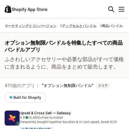
Shopify App Store
マーケティングとコンバージョン
アップセルとバンドル
商品バンドル
オプション無制限バンドルを特集したすべての商品
バンドルアプリ
ふさわしいアクセサリーや必要な部品がすべて価格
に含まれるように、商品をまとめて販売します。
411個のアプリ：
オプション無制限バンドル
クリア
Built for Shopify
Upsell & Cross Sell — Selleasy
5つ星中
4.9
(2,485)
•
Free to install
合計レビュー数：2485件
Frequently bought together bundles & in cart upsell, boost AOV