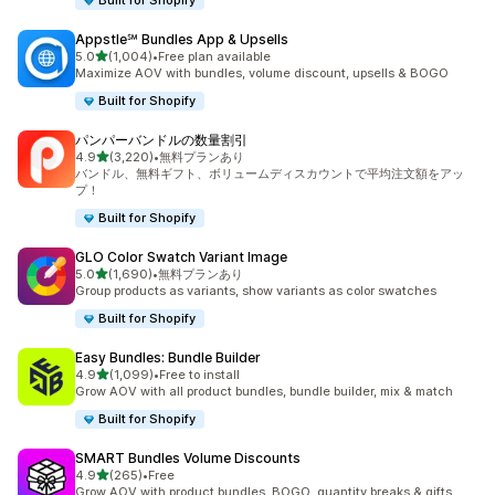
Built for Shopify
Appstle℠ Bundles App & Upsells
5つ星中
5.0
(1,004)
•
Free plan available
合計レビュー数：1004件
Maximize AOV with bundles, volume discount, upsells & BOGO
Built for Shopify
パンパーバンドルの数量割引
5つ星中
4.9
(3,220)
•
無料プランあり
合計レビュー数：3220件
バンドル、無料ギフト、ボリュームディスカウントで平均注文額をアッ
プ！
Built for Shopify
GLO Color Swatch Variant Image
5つ星中
5.0
(1,690)
•
無料プランあり
合計レビュー数：1690件
Group products as variants, show variants as color swatches
Built for Shopify
Easy Bundles: Bundle Builder
5つ星中
4.9
(1,099)
•
Free to install
合計レビュー数：1099件
Grow AOV with all product bundles, bundle builder, mix & match
Built for Shopify
SMART Bundles Volume Discounts
5つ星中
4.9
(265)
•
Free
合計レビュー数：265件
Grow AOV with product bundles, BOGO, quantity breaks & gifts