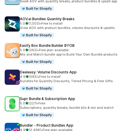
Boost AOV with quantity breaks, product bundles & upsell app
Built for Shopify
AOV.ai Bundles Quantity Breaks
5つ星中
5.0
(1,503)
•
Free to install
合計レビュー数：1503件
Grow AOV with product bundles, volume discounts & upsells
Built for Shopify
Easify Box Bundle Builder BYOB
5つ星中
5.0
(262)
•
Free plan available
合計レビュー数：262件
Mix and Match bundle app to Build Your Own Bundle products
Built for Shopify
Dealeasy: Volume Discounts App
5つ星中
4.9
(585)
•
Free to install
合計レビュー数：585件
Bundles for Quantity Discounts, Tiered Pricing & Free Gifts.
Built for Shopify
Supr Bundle & Subscription App
5つ星中
5.0
(227)
•
Free
合計レビュー数：227件
Subscriptions, quantity breaks, bundle kits & mix and match
Built for Shopify
Bundler ‑ Product Bundles App
5つ星中
4.9
(2,498)
•
Free plan available