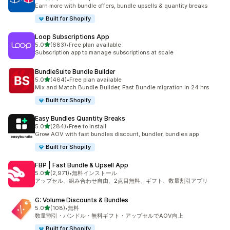
合計レビュー数：2498件
Earn more with bundle offers, bundle upsells & quantity breaks
Built for Shopify
Loop Subscriptions App
5つ星中
5.0
(683)
•
Free plan available
合計レビュー数：683件
Subscription app to manage subscriptions at scale
BundleSuite Bundle Builder
5つ星中
5.0
(464)
•
Free plan available
合計レビュー数：464件
Mix and Match Bundle Builder, Fast Bundle migration in 24 hrs
Built for Shopify
Easy Bundles Quantity Breaks
5つ星中
5.0
(284)
•
Free to install
合計レビュー数：284件
Grow AOV with fast bundles discount, bundler, bundles app
Built for Shopify
FBP | Fast Bundle & Upsell App
5つ星中
5.0
(2,971)
•
無料インストール
合計レビュー数：2971件
アップセル、組み合わせ自由、2点目無料、ギフト、数量割引アプリ
G: Volume Discounts & Bundles
5つ星中
5.0
(108)
•
無料
合計レビュー数：108件
数量割引・バンドル・無料ギフト・アップセルでAOV向上
Built for Shopify