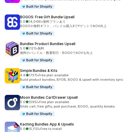
Built for Shopify
BOGOS: Free Gift Bundle Upsell
5つ星中
5.0
(4,048)
•
無料プランあり
合計レビュー数：4048件
BOGOや無料ギフト、バンドル購入XでYゲットでAOV向上
Built for Shopify
Bundlex Product Bundles Upsell
5つ星中
5.0
(121)
•
無料
合計レビュー数：121件
無料のバンドル・数量割引・BOGOでAOVを向上
Built for Shopify
Simple Bundles & Kits
5つ星中
4.8
(737)
•
Free plan available
合計レビュー数：737件
Build product bundles, BYOB, BOGO & upsell with inventory sync
Built for Shopify
Moon Bundles CartDrawer Upsell
5つ星中
5.0
(595)
•
Free plan available
合計レビュー数：595件
Slide cart, free gifts, post purchase, BOGO, quantity breaks
Built for Shopify
Kaching Bundles App & Upsells
5つ星中
5.0
(5,113)
•
Free to install
合計レビュー数：5113件