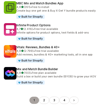
MBC Mix and Match Bundles App
5 yıldız üzerinden
4,9
(351)
•
Free to install
toplam 351 değerlendirme
Create buy one get one & Buy X Get Y bundle products easily
Built for Shopify
Infinite Product Options
5 yıldız üzerinden
4,7
(2.416)
•
Free trial available
toplam 2416 değerlendirme
Infinite options for product options, text fields & add-ons
Built for Shopify
Vitals: Reviews, Bundles & 40+
5 yıldız üzerinden
4,9
(2.799)
•
Free trial available
toplam 2799 değerlendirme
Add reviews, bundles & 40+ marketing tools, all in one app
Built for Shopify
Mix and Match Bundle Builder
5 yıldız üzerinden
4,9
(103)
•
Free plan available
toplam 103 değerlendirme
Build a box or build your own bundle (BYOB) to grow your AOV
Built for Shopify
1
2
3
4