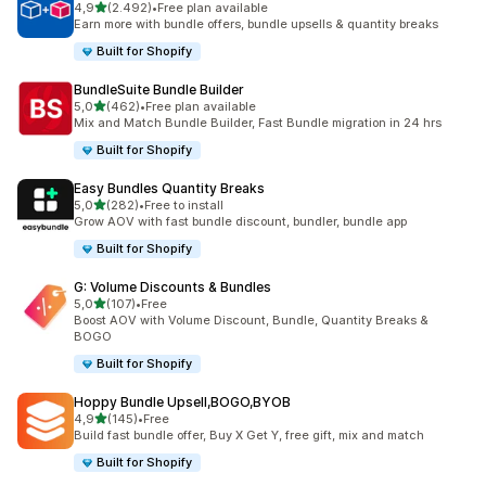
5 yıldız üzerinden
4,9
(2.492)
•
Free plan available
toplam 2492 değerlendirme
Earn more with bundle offers, bundle upsells & quantity breaks
Built for Shopify
BundleSuite Bundle Builder
5 yıldız üzerinden
5,0
(462)
•
Free plan available
toplam 462 değerlendirme
Mix and Match Bundle Builder, Fast Bundle migration in 24 hrs
Built for Shopify
Easy Bundles Quantity Breaks
5 yıldız üzerinden
5,0
(282)
•
Free to install
toplam 282 değerlendirme
Grow AOV with fast bundle discount, bundler, bundle app
Built for Shopify
G: Volume Discounts & Bundles
5 yıldız üzerinden
5,0
(107)
•
Free
toplam 107 değerlendirme
Boost AOV with Volume Discount, Bundle, Quantity Breaks &
BOGO
Built for Shopify
Hoppy Bundle Upsell,BOGO,BYOB
5 yıldız üzerinden
4,9
(145)
•
Free
toplam 145 değerlendirme
Build fast bundle offer, Buy X Get Y, free gift, mix and match
Built for Shopify