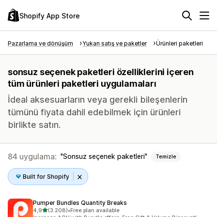
Shopify App Store
Pazarlama ve dönüşüm
Yukarı satış ve paketler
Ürünleri paketleri
sonsuz seçenek paketleri özelliklerini içeren
tüm ürünleri paketleri uygulamaları
İdeal aksesuarların veya gerekli bileşenlerin
tümünü fiyata dahil edebilmek için ürünleri
birlikte satın.
84 uygulama:
Sonsuz seçenek paketleri
Temizle
Built for Shopify
Pumper Bundles Quantity Breaks
5 yıldız üzerinden
4,9
(3.208)
•
Free plan available
toplam 3208 değerlendirme