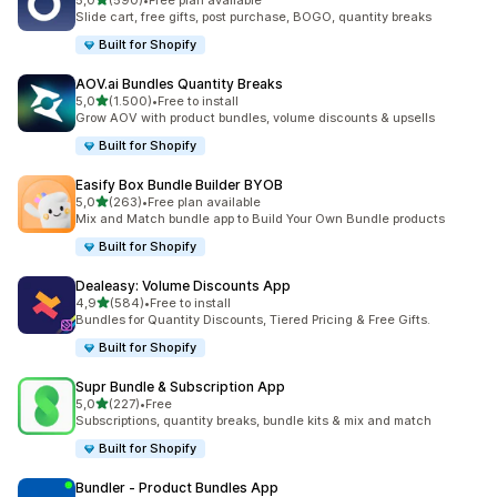
5,0
(590)
•
Free plan available
toplam 590 değerlendirme
Slide cart, free gifts, post purchase, BOGO, quantity breaks
Built for Shopify
AOV.ai Bundles Quantity Breaks
5 yıldız üzerinden
5,0
(1.500)
•
Free to install
toplam 1500 değerlendirme
Grow AOV with product bundles, volume discounts & upsells
Built for Shopify
Easify Box Bundle Builder BYOB
5 yıldız üzerinden
5,0
(263)
•
Free plan available
toplam 263 değerlendirme
Mix and Match bundle app to Build Your Own Bundle products
Built for Shopify
Dealeasy: Volume Discounts App
5 yıldız üzerinden
4,9
(584)
•
Free to install
toplam 584 değerlendirme
Bundles for Quantity Discounts, Tiered Pricing & Free Gifts.
Built for Shopify
Supr Bundle & Subscription App
5 yıldız üzerinden
5,0
(227)
•
Free
toplam 227 değerlendirme
Subscriptions, quantity breaks, bundle kits & mix and match
Built for Shopify
Bundler ‑ Product Bundles App