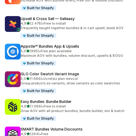
Increase AOV with Bundle offers, Free Gift & Volume Discount!
Built for Shopify
Upsell & Cross Sell — Selleasy
5 yıldız üzerinden
4,9
(2.478)
•
Free to install
toplam 2478 değerlendirme
Frequently bought together bundles & in cart upsell, boost AOV
Built for Shopify
Appstle℠ Bundles App & Upsells
5 yıldız üzerinden
5,0
(995)
•
Free plan available
toplam 995 değerlendirme
Maximize AOV with bundles, volume discount, upsells & BOGO
Built for Shopify
GLO Color Swatch Variant Image
5 yıldız üzerinden
5,0
(1.686)
•
Ücretsiz plan mevcut
toplam 1686 değerlendirme
Group products as variants, show variants as color swatches
Built for Shopify
Easy Bundles: Bundle Builder
5 yıldız üzerinden
4,9
(1.086)
•
Free to install
toplam 1086 değerlendirme
Grow AOV with all product bundles, bundle builder, mix & match
Built for Shopify
SMART Bundles Volume Discounts
5 yıldız üzerinden
4,9
(264)
•
Free
toplam 264 değerlendirme