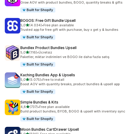
Grow AOV with product bundles, BOGO, quantity breaks & gifts
Built for Shopify
BOGOS: Free Gift Bundle Upsell
5 yıldız üzerinden
5,0
(4.034)
•
Free plan available
toplam 4034 değerlendirme
Trusted app for free gift with purchase, buy x get y & bundles
Built for Shopify
Bundlex Product Bundles Upsell
5 yıldız üzerinden
5,0
(116)
•
Ücretsiz
toplam 116 değerlendirme
Paketler, miktar indirimleri ve BOGO ile daha fazla satış
Built for Shopify
Kaching Bundles App & Upsells
5 yıldız üzerinden
5,0
(5.075)
•
Free to install
toplam 5075 değerlendirme
Boost AOV with quantity breaks, product bundles & upsell app
Built for Shopify
Simple Bundles & Kits
5 yıldız üzerinden
4,8
(737)
•
Free plan available
toplam 737 değerlendirme
Build product bundles, BYOB, BOGO & upsell with inventory sync
Built for Shopify
Moon Bundles CartDrawer Upsell
5 yıldız üzerinden