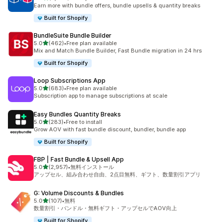
合計レビュー数：2495件
Earn more with bundle offers, bundle upsells & quantity breaks
Built for Shopify
BundleSuite Bundle Builder
5つ星中
5.0
(462)
•
Free plan available
合計レビュー数：462件
Mix and Match Bundle Builder, Fast Bundle migration in 24 hrs
Built for Shopify
Loop Subscriptions App
5つ星中
5.0
(683)
•
Free plan available
合計レビュー数：683件
Subscription app to manage subscriptions at scale
Easy Bundles Quantity Breaks
5つ星中
5.0
(283)
•
Free to install
合計レビュー数：283件
Grow AOV with fast bundle discount, bundler, bundle app
Built for Shopify
FBP | Fast Bundle & Upsell App
5つ星中
5.0
(2,957)
•
無料インストール
合計レビュー数：2957件
アップセル、組み合わせ自由、2点目無料、ギフト、数量割引アプリ
G: Volume Discounts & Bundles
5つ星中
5.0
(107)
•
無料
合計レビュー数：107件
数量割引・バンドル・無料ギフト・アップセルでAOV向上
Built for Shopify