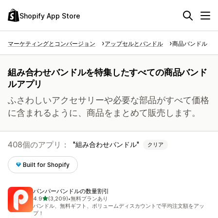
Shopify App Store
マーケティングとコンバージョン
アップセルとバンドル
商品バンドル
組み合わせバンドルを特集したすべての商品バンド
ルアプリ
ふさわしいアクセサリーや必要な部品がすべて価格
に含まれるように、商品をまとめて販売します。
408個のアプリ：
組み合わせバンドル
クリア
Built for Shopify
パンパーバンドルの数量割引
5つ星中
4.9
(3,209)
•
無料プランあり
合計レビュー数：3209件
バンドル、無料ギフト、ボリュームディスカウントで平均注文額をアッ
プ！