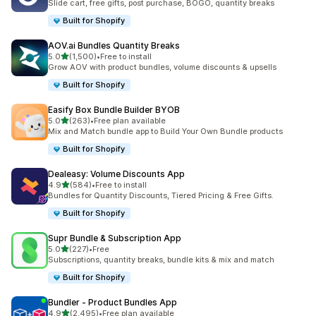
Slide cart, free gifts, post purchase, BOGO, quantity breaks
Built for Shopify
AOV.ai Bundles Quantity Breaks
5つ星中
5.0
(1,500)
•
Free to install
合計レビュー数：1500件
Grow AOV with product bundles, volume discounts & upsells
Built for Shopify
Easify Box Bundle Builder BYOB
5つ星中
5.0
(263)
•
Free plan available
合計レビュー数：263件
Mix and Match bundle app to Build Your Own Bundle products
Built for Shopify
Dealeasy: Volume Discounts App
5つ星中
4.9
(584)
•
Free to install
合計レビュー数：584件
Bundles for Quantity Discounts, Tiered Pricing & Free Gifts.
Built for Shopify
Supr Bundle & Subscription App
5つ星中
5.0
(227)
•
Free
合計レビュー数：227件
Subscriptions, quantity breaks, bundle kits & mix and match
Built for Shopify
Bundler ‑ Product Bundles App
5つ星中
4.9
(2,495)
•
Free plan available