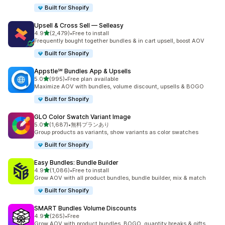
Built for Shopify
Upsell & Cross Sell — Selleasy
5つ星中
4.9
(2,479)
•
Free to install
合計レビュー数：2479件
Frequently bought together bundles & in cart upsell, boost AOV
Built for Shopify
Appstle℠ Bundles App & Upsells
5つ星中
5.0
(995)
•
Free plan available
合計レビュー数：995件
Maximize AOV with bundles, volume discount, upsells & BOGO
Built for Shopify
GLO Color Swatch Variant Image
5つ星中
5.0
(1,687)
•
無料プランあり
合計レビュー数：1687件
Group products as variants, show variants as color swatches
Built for Shopify
Easy Bundles: Bundle Builder
5つ星中
4.9
(1,086)
•
Free to install
合計レビュー数：1086件
Grow AOV with all product bundles, bundle builder, mix & match
Built for Shopify
SMART Bundles Volume Discounts
5つ星中
4.9
(265)
•
Free
合計レビュー数：265件
Grow AOV with product bundles, BOGO, quantity breaks & gifts