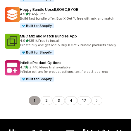
Hoppy Bundle Upsell,BOGO,BYOB
5つ星中
4.9
(145)
•
Free
合計レビュー数：145件
Build fast bundle offer, Buy X Get Y, free gift, mix and match
Built for Shopify
MBC Mix and Match Bundles App
5つ星中
4.9
(351)
•
Free to install
合計レビュー数：351件
Create buy one get one & Buy X Get Y bundle products easily
Built for Shopify
Infinite Product Options
5つ星中
4.7
(2,416)
•
Free trial available
合計レビュー数：2416件
Infinite options for product options, text fields & add-ons
Built for Shopify
1
2
3
4
17