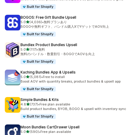
Built for Shopify
BOGOS: Free Gift Bundle Upsell
5つ星中
5.0
(4,036)
•
無料プランあり
合計レビュー数：4036件
BOGOや無料ギフト、バンドル購入XでYゲットでAOV向上
Built for Shopify
Bundlex Product Bundles Upsell
5つ星中
5.0
(117)
•
無料
合計レビュー数：117件
無料のバンドル・数量割引・BOGOでAOVを向上
Built for Shopify
Kaching Bundles App & Upsells
5つ星中
5.0
(5,081)
•
Free to install
合計レビュー数：5081件
Boost AOV with quantity breaks, product bundles & upsell app
Built for Shopify
Simple Bundles & Kits
5つ星中
4.8
(737)
•
Free plan available
合計レビュー数：737件
Build product bundles, BYOB, BOGO & upsell with inventory sync
Built for Shopify
Moon Bundles CartDrawer Upsell
5つ星中
5.0
(590)
•
Free plan available
合計レビュー数：590件