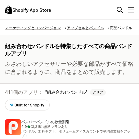
Shopify App Store
マーケティングとコンバージョン
アップセルとバンドル
商品バンドル
組み合わせバンドルを特集したすべての商品バンド
ルアプリ
ふさわしいアクセサリーや必要な部品がすべて価格
に含まれるように、商品をまとめて販売します。
411個のアプリ：
組み合わせバンドル
クリア
Built for Shopify
パンパーバンドルの数量割引
5つ星中
4.9
(3,218)
•
無料プランあり
合計レビュー数：3218件
バンドル、無料ギフト、ボリュームディスカウントで平均注文額をアッ
プ！