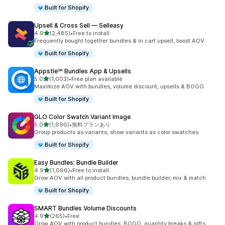
Built for Shopify
Upsell & Cross Sell — Selleasy
5つ星中
4.9
(2,485)
•
Free to install
合計レビュー数：2485件
Frequently bought together bundles & in cart upsell, boost AOV
Built for Shopify
Appstle℠ Bundles App & Upsells
5つ星中
5.0
(1,003)
•
Free plan available
合計レビュー数：1003件
Maximize AOV with bundles, volume discount, upsells & BOGO
Built for Shopify
GLO Color Swatch Variant Image
5つ星中
5.0
(1,690)
•
無料プランあり
合計レビュー数：1690件
Group products as variants, show variants as color swatches
Built for Shopify
Easy Bundles: Bundle Builder
5つ星中
4.9
(1,096)
•
Free to install
合計レビュー数：1096件
Grow AOV with all product bundles, bundle builder, mix & match
Built for Shopify
SMART Bundles Volume Discounts
5つ星中
4.9
(265)
•
Free
合計レビュー数：265件
Grow AOV with product bundles, BOGO, quantity breaks & gifts