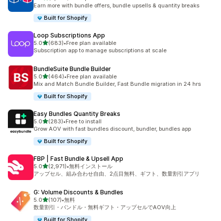
合計レビュー数：2500件
Earn more with bundle offers, bundle upsells & quantity breaks
Built for Shopify
Loop Subscriptions App
5つ星中
5.0
(683)
•
Free plan available
合計レビュー数：683件
Subscription app to manage subscriptions at scale
BundleSuite Bundle Builder
5つ星中
5.0
(464)
•
Free plan available
合計レビュー数：464件
Mix and Match Bundle Builder, Fast Bundle migration in 24 hrs
Built for Shopify
Easy Bundles Quantity Breaks
5つ星中
5.0
(283)
•
Free to install
合計レビュー数：283件
Grow AOV with fast bundles discount, bundler, bundles app
Built for Shopify
FBP | Fast Bundle & Upsell App
5つ星中
5.0
(2,971)
•
無料インストール
合計レビュー数：2971件
アップセル、組み合わせ自由、2点目無料、ギフト、数量割引アプリ
G: Volume Discounts & Bundles
5つ星中
5.0
(107)
•
無料
合計レビュー数：107件
数量割引・バンドル・無料ギフト・アップセルでAOV向上
Built for Shopify