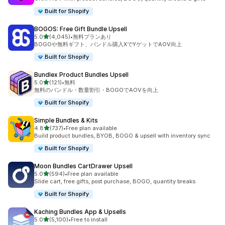
Built for Shopify
BOGOS: Free Gift Bundle Upsell
5つ星中
5.0
(4,045)
•
無料プランあり
合計レビュー数：4045件
BOGOや無料ギフト、バンドル購入XでYゲットでAOV向上
Built for Shopify
Bundlex Product Bundles Upsell
5つ星中
5.0
(121)
•
無料
合計レビュー数：121件
無料のバンドル・数量割引・BOGOでAOVを向上
Built for Shopify
Simple Bundles & Kits
5つ星中
4.8
(737)
•
Free plan available
合計レビュー数：737件
Build product bundles, BYOB, BOGO & upsell with inventory sync
Built for Shopify
Moon Bundles CartDrawer Upsell
5つ星中
5.0
(594)
•
Free plan available
合計レビュー数：594件
Slide cart, free gifts, post purchase, BOGO, quantity breaks
Built for Shopify
Kaching Bundles App & Upsells
5つ星中
5.0
(5,100)
•
Free to install
合計レビュー数：5100件