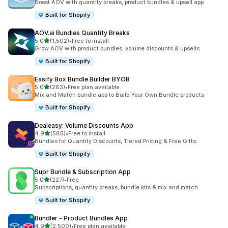
Boost AOV with quantity breaks, product bundles & upsell app
Built for Shopify
AOV.ai Bundles Quantity Breaks
5つ星中
5.0
(1,502)
•
Free to install
合計レビュー数：1502件
Grow AOV with product bundles, volume discounts & upsells
Built for Shopify
Easify Box Bundle Builder BYOB
5つ星中
5.0
(263)
•
Free plan available
合計レビュー数：263件
Mix and Match bundle app to Build Your Own Bundle products
Built for Shopify
Dealeasy: Volume Discounts App
5つ星中
4.9
(585)
•
Free to install
合計レビュー数：585件
Bundles for Quantity Discounts, Tiered Pricing & Free Gifts.
Built for Shopify
Supr Bundle & Subscription App
5つ星中
5.0
(227)
•
Free
合計レビュー数：227件
Subscriptions, quantity breaks, bundle kits & mix and match
Built for Shopify
Bundler ‑ Product Bundles App
5つ星中
4.9
(2,500)
•
Free plan available