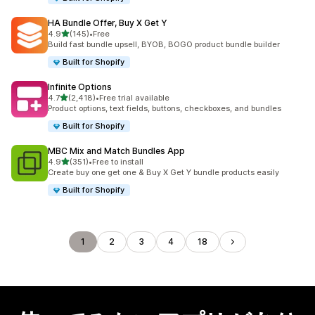
HA Bundle Offer, Buy X Get Y
5つ星中
4.9
(145)
•
Free
合計レビュー数：145件
Build fast bundle upsell, BYOB, BOGO product bundle builder
Built for Shopify
Infinite Options
5つ星中
4.7
(2,418)
•
Free trial available
合計レビュー数：2418件
Product options, text fields, buttons, checkboxes, and bundles
Built for Shopify
MBC Mix and Match Bundles App
5つ星中
4.9
(351)
•
Free to install
合計レビュー数：351件
Create buy one get one & Buy X Get Y bundle products easily
Built for Shopify
1
2
3
4
18