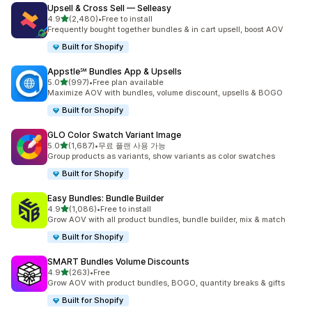
Upsell & Cross Sell — Selleasy
별 5개 중
4.9
(2,480)
•
Free to install
총 리뷰 2480개
Frequently bought together bundles & in cart upsell, boost AOV
Built for Shopify
Appstle℠ Bundles App & Upsells
별 5개 중
5.0
(997)
•
Free plan available
총 리뷰 997개
Maximize AOV with bundles, volume discount, upsells & BOGO
Built for Shopify
GLO Color Swatch Variant Image
별 5개 중
5.0
(1,687)
•
무료 플랜 사용 가능
총 리뷰 1687개
Group products as variants, show variants as color swatches
Built for Shopify
Easy Bundles: Bundle Builder
별 5개 중
4.9
(1,086)
•
Free to install
총 리뷰 1086개
Grow AOV with all product bundles, bundle builder, mix & match
Built for Shopify
SMART Bundles Volume Discounts
별 5개 중
4.9
(263)
•
Free
총 리뷰 263개
Grow AOV with product bundles, BOGO, quantity breaks & gifts
Built for Shopify