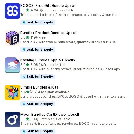
BOGOS: Free Gift Bundle Upsell
별 5개 중
5.0
(4,040)
•
Free plan available
총 리뷰 4040개
Trusted app for free gift with purchase, buy x get y & bundles
Built for Shopify
Bundlex Product Bundles Upsell
별 5개 중
5.0
(119)
•
Free
총 리뷰 119개
Boost AOV with free bundle offers, quantity breaks & BOGO
Built for Shopify
Kaching Bundles App & Upsells
별 5개 중
5.0
(5,084)
•
Free to install
총 리뷰 5084개
Boost AOV with quantity breaks, product bundles & upsell app
Built for Shopify
Simple Bundles & Kits
별 5개 중
4.8
(737)
•
Free plan available
총 리뷰 737개
Build product bundles, BYOB, BOGO & upsell with inventory sync
Built for Shopify
Moon Bundles CartDrawer Upsell
별 5개 중
5.0
(593)
•
Free plan available
총 리뷰 593개
Slide cart, free gifts, post purchase, BOGO, quantity breaks
Built for Shopify