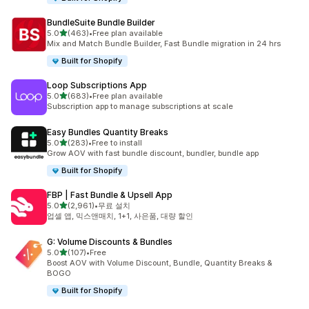
BundleSuite Bundle Builder
별 5개 중
5.0
(463)
•
Free plan available
총 리뷰 463개
Mix and Match Bundle Builder, Fast Bundle migration in 24 hrs
Built for Shopify
Loop Subscriptions App
별 5개 중
5.0
(683)
•
Free plan available
총 리뷰 683개
Subscription app to manage subscriptions at scale
Easy Bundles Quantity Breaks
별 5개 중
5.0
(283)
•
Free to install
총 리뷰 283개
Grow AOV with fast bundle discount, bundler, bundle app
Built for Shopify
FBP | Fast Bundle & Upsell App
별 5개 중
5.0
(2,961)
•
무료 설치
총 리뷰 2961개
업셀 앱, 믹스앤매치, 1+1, 사은품, 대량 할인
G: Volume Discounts & Bundles
별 5개 중
5.0
(107)
•
Free
총 리뷰 107개
Boost AOV with Volume Discount, Bundle, Quantity Breaks &
BOGO
Built for Shopify