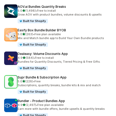
AOV.ai Bundles Quantity Breaks
별 5개 중
5.0
(1,498)
•
Free to install
총 리뷰 1498개
Grow AOV with product bundles, volume discounts & upsells
Built for Shopify
Easify Box Bundle Builder BYOB
별 5개 중
5.0
(263)
•
Free plan available
총 리뷰 263개
Mix and Match bundle app to Build Your Own Bundle products
Built for Shopify
Dealeasy: Volume Discounts App
별 5개 중
4.9
(584)
•
Free to install
총 리뷰 584개
Bundles for Quantity Discounts, Tiered Pricing & Free Gifts.
Built for Shopify
Supr Bundle & Subscription App
별 5개 중
5.0
(228)
•
Free
총 리뷰 228개
Subscriptions, quantity breaks, bundle kits & mix and match
Built for Shopify
Bundler ‑ Product Bundles App
별 5개 중
4.9
(2,497)
•
Free plan available
총 리뷰 2497개
Earn more with bundle offers, bundle upsells & quantity breaks
Built for Shopify