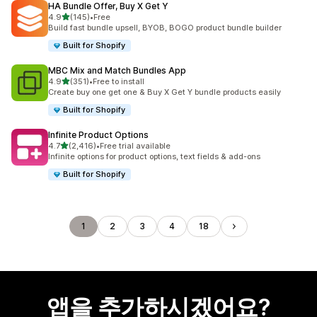
HA Bundle Offer, Buy X Get Y
별 5개 중
4.9
(145)
•
Free
총 리뷰 145개
Build fast bundle upsell, BYOB, BOGO product bundle builder
Built for Shopify
MBC Mix and Match Bundles App
별 5개 중
4.9
(351)
•
Free to install
총 리뷰 351개
Create buy one get one & Buy X Get Y bundle products easily
Built for Shopify
Infinite Product Options
별 5개 중
4.7
(2,416)
•
Free trial available
총 리뷰 2416개
Infinite options for product options, text fields & add-ons
Built for Shopify
1
2
3
4
18
앱을 추가하시겠어요?