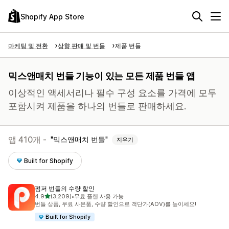
Shopify App Store
마케팅 및 전환
상향 판매 및 번들
제품 번들
믹스앤매치 번들 기능이 있는 모든 제품 번들 앱
이상적인 액세서리나 필수 구성 요소를 가격에 모두
포함시켜 제품을 하나의 번들로 판매하세요.
앱 410개 -
믹스앤매치 번들
지우기
Built for Shopify
펌퍼 번들의 수량 할인
별 5개 중
4.9
(3,209)
•
무료 플랜 사용 가능
총 리뷰 3209개
번들 상품, 무료 사은품, 수량 할인으로 객단가(AOV)를 높이세요!
Built for Shopify